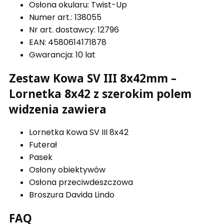
Osłona okularu: Twist-Up
Numer art.: 138055
Nr art. dostawcy: 12796
EAN: 4580614171878
Gwarancja: 10 lat
Zestaw Kowa SV III 8x42mm –
Lornetka 8x42 z szerokim polem
widzenia zawiera
Lornetka Kowa SV III 8x42
Futerał
Pasek
Osłony obiektywów
Osłona przeciwdeszczowa
Broszura Davida Lindo
FAQ