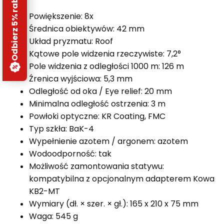
Odbierz 5% rabatu
Powiększenie: 8x
Średnica obiektywów: 42 mm
Układ pryzmatu: Roof
Kątowe pole widzenia rzeczywiste: 7,2°
Pole widzenia z odległości 1000 m: 126 m
Źrenica wyjściowa: 5,3 mm
Odległość od oka / Eye relief: 20 mm
Minimalna odległość ostrzenia: 3 m
Powłoki optyczne: KR Coating, FMC
Typ szkła: BaK-4
Wypełnienie azotem / argonem: azotem
Wodoodporność: tak
Możliwość zamontowania statywu:
kompatybilna z opcjonalnym adapterem Kowa
KB2-MT
Wymiary (dł. × szer. × gł.): 165 x 210 x 75 mm
Waga: 545 g