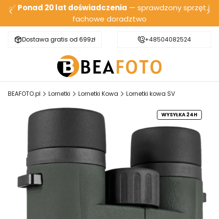
✅
Ponad 20 lat doświadczenia
— sprawdzony sprzęt i
fachowe doradztwo
Dostawa gratis od 699zł
Bezpieczna wysyłka
+48504082524
BEAFOTO.pl
Lornetki
Lornetki Kowa
Lornetki kowa SV
WYSYŁKA 24H