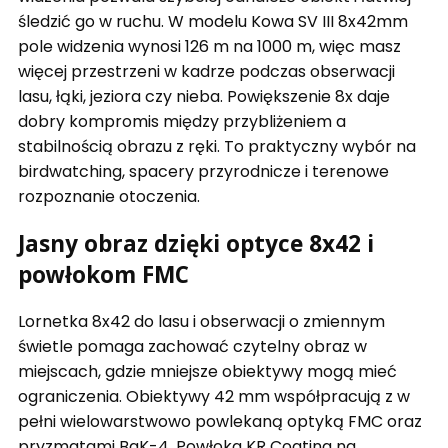
śledzić go w ruchu. W modelu Kowa SV III 8x42mm
pole widzenia wynosi 126 m na 1000 m, więc masz
więcej przestrzeni w kadrze podczas obserwacji
lasu, łąki, jeziora czy nieba. Powiększenie 8x daje
dobry kompromis między przybliżeniem a
stabilnością obrazu z ręki. To praktyczny wybór na
birdwatching, spacery przyrodnicze i terenowe
rozpoznanie otoczenia.
Jasny obraz dzięki optyce 8x42 i
powłokom FMC
Lornetka 8x42 do lasu i obserwacji o zmiennym
świetle pomaga zachować czytelny obraz w
miejscach, gdzie mniejsze obiektywy mogą mieć
ograniczenia. Obiektywy 42 mm współpracują z w
pełni wielowarstwowo powlekaną optyką FMC oraz
pryzmatami BaK-4. Powłoka KR Coating na