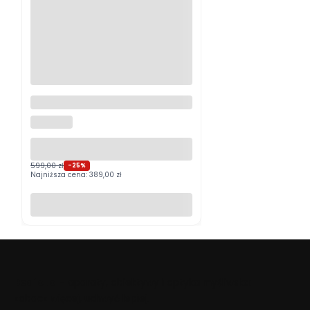
Logitech MX Master 4
Grafitowy PROMOCJA
LOGITECH
599,00 zł
-25%
Najniższa cena:
389,00 zł
Do koszyka
Beafoto
– aparaty, obiektywy i optyka myśliwska:
zobacz więcej, uchwyć lepiej.