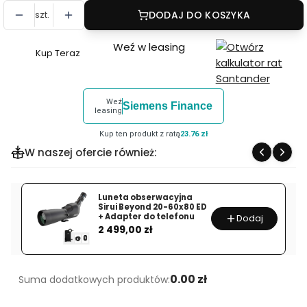
szt.
DODAJ DO KOSZYKA
Weź w leasing
Kup Teraz
Szybki
zakup
dla
Weź
Siemens Finance
produktu
leasing
Lornetka
Kup ten produkt z ratą
23.76 zł
Kowa
W naszej ofercie również:
SV
III
8x42mm
Luneta obserwacyjna
Sirui Beyond 20-60x80 ED
+ Adapter do telefonu
Dodaj
Cena
2 499,00 zł
0.00 zł
Suma dodatkowych produktów: