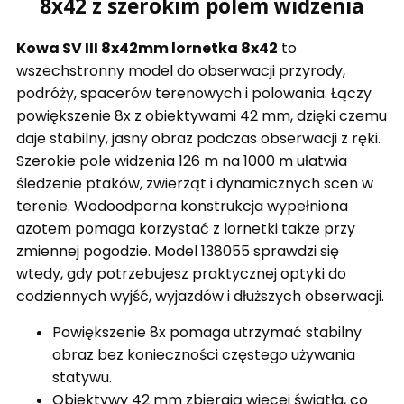
8x42 z szerokim polem widzenia
Kowa SV III 8x42mm lornetka 8x42
to
wszechstronny model do obserwacji przyrody,
podróży, spacerów terenowych i polowania. Łączy
powiększenie 8x z obiektywami 42 mm, dzięki czemu
daje stabilny, jasny obraz podczas obserwacji z ręki.
Szerokie pole widzenia 126 m na 1000 m ułatwia
śledzenie ptaków, zwierząt i dynamicznych scen w
terenie. Wodoodporna konstrukcja wypełniona
azotem pomaga korzystać z lornetki także przy
zmiennej pogodzie. Model 138055 sprawdzi się
wtedy, gdy potrzebujesz praktycznej optyki do
codziennych wyjść, wyjazdów i dłuższych obserwacji.
Powiększenie 8x pomaga utrzymać stabilny
obraz bez konieczności częstego używania
statywu.
Obiektywy 42 mm zbierają więcej światła, co