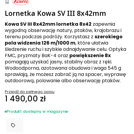
Lornetka Kowa SV III 8x42mm
Kowa SV III 8x42mm lornetka 8x42
zapewnia
wygodną obserwację natury, ptaków, krajobrazu i
terenu podczas podróży. Korzystasz z
szerokiego
pola widzenia 126 m/1000 m
, które ułatwia
śledzenie ruchu i szybkie odnajdywanie celu. Optyka
FMC, pryzmaty BaK-4 oraz
powiększenie 8x
pomagają uzyskać jasny, stabilny obraz z ręki.
Wodoodporna, azotowana obudowa i waga 545 g
sprawiają, że możesz zabrać ją na spacer, wyprawę
outdoorową, polowanie albo obserwację ptaków.
Przejdź do pełnego opisu
Cena
1 490,00 zł
Produkt dostepny w magazynie