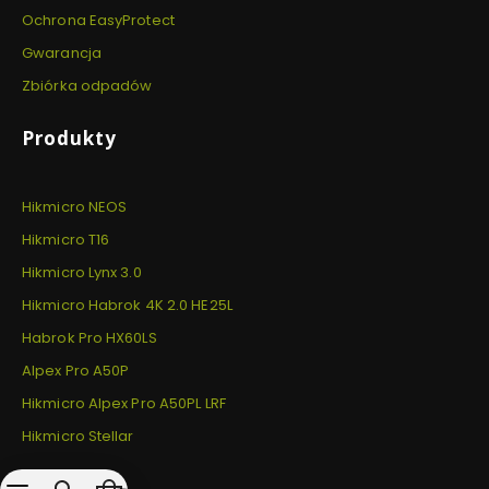
Ochrona EasyProtect
Gwarancja
Zbiórka odpadów
Produkty
Hikmicro NEOS
Hikmicro T16
Hikmicro Lynx 3.0
Hikmicro Habrok 4K 2.0 HE25L
Habrok Pro HX60LS
Alpex Pro A50P
Hikmicro Alpex Pro A50PL LRF
Hikmicro Stellar