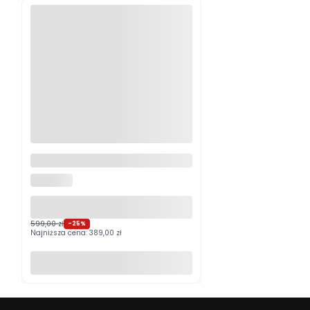
Logitech MX Master 4
Grafitowy PROMOCJA
LOGITECH
599,00 zł
-25%
Najniższa cena:
389,00 zł
Do koszyka