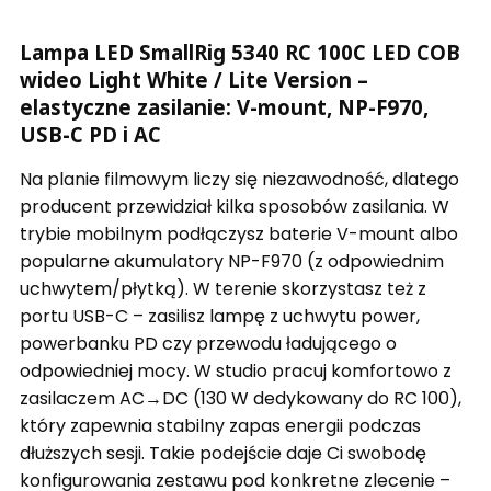
Lampa LED SmallRig 5340 RC 100C LED COB
wideo Light White / Lite Version –
elastyczne zasilanie: V-mount, NP-F970,
USB-C PD i AC
Na planie filmowym liczy się niezawodność, dlatego
producent przewidział kilka sposobów zasilania. W
trybie mobilnym podłączysz baterie V-mount albo
popularne akumulatory NP-F970 (z odpowiednim
uchwytem/płytką). W terenie skorzystasz też z
portu USB-C – zasilisz lampę z uchwytu power,
powerbanku PD czy przewodu ładującego o
odpowiedniej mocy. W studio pracuj komfortowo z
zasilaczem AC→DC (130 W dedykowany do RC 100),
który zapewnia stabilny zapas energii podczas
dłuższych sesji. Takie podejście daje Ci swobodę
konfigurowania zestawu pod konkretne zlecenie –