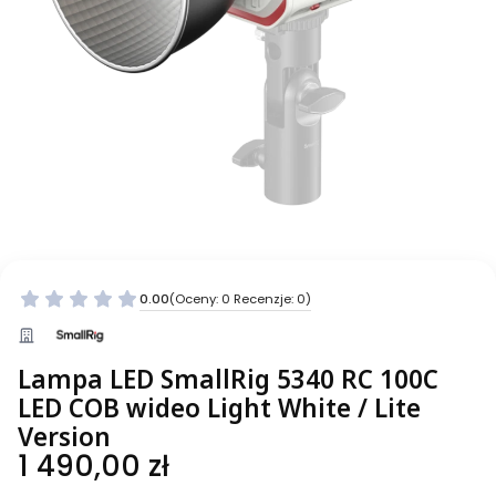
0.00
(Oceny: 0 Recenzje: 0)
Lampa LED SmallRig 5340 RC 100C
LED COB wideo Light White / Lite
Version
Cena
1 490,00 zł