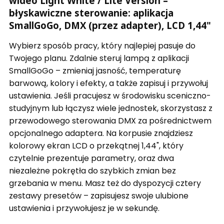
wideo Light White / Lite Version –
błyskawiczne sterowanie: aplikacja
SmallGoGo, DMX (przez adapter), LCD 1,44"
Wybierz sposób pracy, który najlepiej pasuje do
Twojego planu. Zdalnie steruj lampą z aplikacji
SmallGoGo – zmieniaj jasność, temperaturę
barwową, kolory i efekty, a także zapisuj i przywołuj
ustawienia. Jeśli pracujesz w środowisku sceniczno-
studyjnym lub łączysz wiele jednostek, skorzystasz z
przewodowego sterowania DMX za pośrednictwem
opcjonalnego adaptera. Na korpusie znajdziesz
kolorowy ekran LCD o przekątnej 1,44", który
czytelnie prezentuje parametry, oraz dwa
niezależne pokrętła do szybkich zmian bez
grzebania w menu. Masz też do dyspozycji cztery
zestawy presetów – zapisujesz swoje ulubione
ustawienia i przywołujesz je w sekundę.