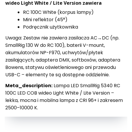
wideo Light White / Lite Version zawiera
RC 100C White (korpus lampy)
Mini reflektor (45°)
Podręcznik użytkownika
Uwaga: Zestaw nie zawiera zasilacza AC→DC (np.
SmallRig 130 W do RC 100), baterii V-mount,
akumulatorów NP-F970, uchwytów/płytek
zasilających, adaptera DMX, softboxów, adaptera
Bowens, statywu oświetleniowego ani przewodu
USB-C – elementy te są dostępne oddzielnie.
Meta_description:
Lampa LED SmallRig 5340 RC
100C LED COB wideo Light White / Lite Version –
lekka, mocna i mobilna lampa z CRI 96+ i zakresem
2500–10000 K.