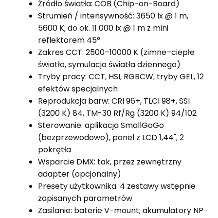
Źródło światła: COB (Chip-on-Board)
Strumień / intensywność: 3650 lx @ 1 m,
5600 K; do ok. 11 000 lx @ 1 m z mini
reflektorem 45°
Zakres CCT: 2500–10000 K (zimne–ciepłe
światło, symulacja światła dziennego)
Tryby pracy: CCT, HSI, RGBCW, tryby GEL, 12
efektów specjalnych
Reprodukcja barw: CRI 96+, TLCI 98+, SSI
(3200 K) 84, TM-30 Rf/Rg (3200 K) 94/102
Sterowanie: aplikacja SmallGoGo
(bezprzewodowo), panel z LCD 1,44", 2
pokrętła
Wsparcie DMX: tak, przez zewnętrzny
adapter (opcjonalny)
Presety użytkownika: 4 zestawy wstępnie
zapisanych parametrów
Zasilanie: baterie V-mount; akumulatory NP-