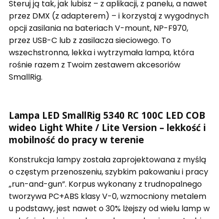
Steruj ją tak, jak lubisz – z aplikacji, z panelu, a nawet
przez DMX (z adapterem) – i korzystaj z wygodnych
opcji zasilania na bateriach V-mount, NP-F970,
przez USB-C lub z zasilacza sieciowego. To
wszechstronna, lekka i wytrzymała lampa, która
rośnie razem z Twoim zestawem akcesoriów
SmallRig.
Lampa LED SmallRig 5340 RC 100C LED COB
wideo Light White / Lite Version – lekkość i
mobilność do pracy w terenie
Konstrukcja lampy została zaprojektowana z myślą
o częstym przenoszeniu, szybkim pakowaniu i pracy
„run-and-gun”. Korpus wykonany z trudnopalnego
tworzywa PC+ABS klasy V-0, wzmocniony metalem
u podstawy, jest nawet o 30% lżejszy od wielu lamp w