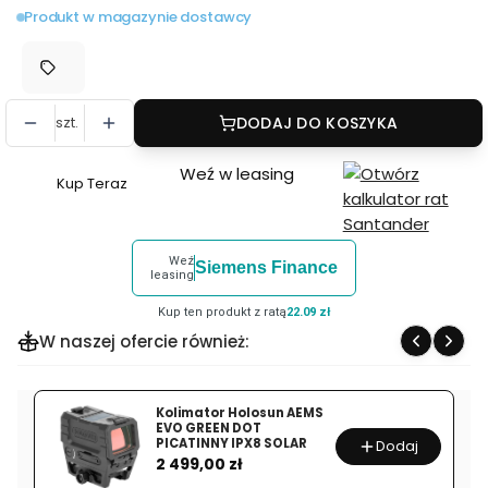
Produkt w magazynie dostawcy
szt.
DODAJ DO KOSZYKA
Weź w leasing
Kup Teraz
Szybki
zakup
dla
Weź
Siemens Finance
produktu
leasing
Lampa
Kup ten produkt z ratą
22.09 zł
LED
W naszej ofercie również:
SmallRig
5340
RC
Kolimator Holosun AEMS
EVO GREEN DOT
100C
PICATINNY IPX8 SOLAR
Dodaj
Cena
LED
2 499,00 zł
COB