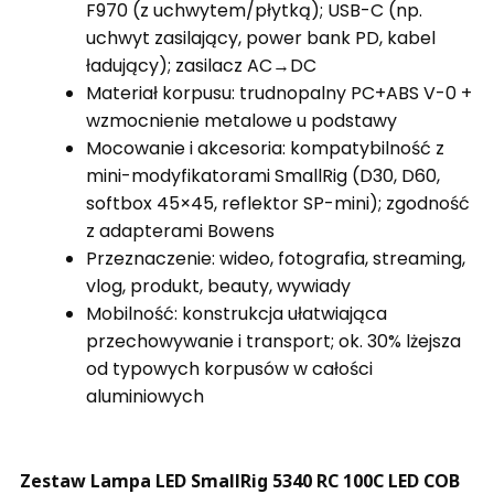
F970 (z uchwytem/płytką); USB-C (np.
uchwyt zasilający, power bank PD, kabel
ładujący); zasilacz AC→DC
Materiał korpusu: trudnopalny PC+ABS V-0 +
wzmocnienie metalowe u podstawy
Mocowanie i akcesoria: kompatybilność z
mini-modyfikatorami SmallRig (D30, D60,
softbox 45×45, reflektor SP-mini); zgodność
z adapterami Bowens
Przeznaczenie: wideo, fotografia, streaming,
vlog, produkt, beauty, wywiady
Mobilność: konstrukcja ułatwiająca
przechowywanie i transport; ok. 30% lżejsza
od typowych korpusów w całości
aluminiowych
Zestaw Lampa LED SmallRig 5340 RC 100C LED COB