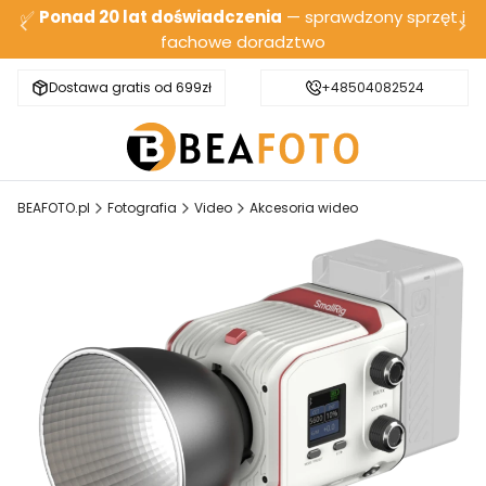
✅
Ponad 20 lat doświadczenia
— sprawdzony sprzęt i
fachowe doradztwo
Dostawa gratis od 699zł
Bezpieczna wysyłka
+48504082524
BEAFOTO.pl
Fotografia
Video
Akcesoria wideo