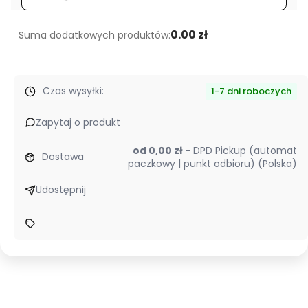
wideo
Light
0.00 zł
Suma dodatkowych produktów:
White
/
Lite
Czas wysyłki:
1-7 dni roboczych
Version
Zapytaj o produkt
od 0,00 zł
- DPD Pickup (automat
Dostawa
paczkowy | punkt odbioru) (Polska)
Udostępnij