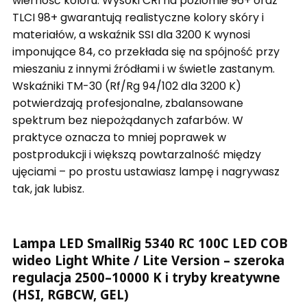
wierność koloru. Wysoki CRI na poziomie 96+ oraz
TLCI 98+ gwarantują realistyczne kolory skóry i
materiałów, a wskaźnik SSI dla 3200 K wynosi
imponujące 84, co przekłada się na spójność przy
mieszaniu z innymi źródłami i w świetle zastanym.
Wskaźniki TM-30 (Rf/Rg 94/102 dla 3200 K)
potwierdzają profesjonalne, zbalansowane
spektrum bez niepożądanych zafarbów. W
praktyce oznacza to mniej poprawek w
postprodukcji i większą powtarzalność między
ujęciami – po prostu ustawiasz lampę i nagrywasz
tak, jak lubisz.
Lampa LED SmallRig 5340 RC 100C LED COB
wideo Light White / Lite Version – szeroka
regulacja 2500–10000 K i tryby kreatywne
(HSI, RGBCW, GEL)