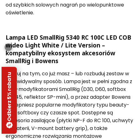
od szybkich solowych nagrań po wielopunktowe
oświetlenie.
Lampa LED SmallRig 5340 RC 100C LED COB
wideo Light White / Lite Version –
kompatybilny ekosystem akcesoriów
SmallRig i Bowens
Pracuj na tym, co już masz – lub rozbuduj zestaw w
Odbierz 5% rabatu
przewidywalny sposób. Lampa jest w pełni zgodna z
mini-modyfikatorami SmallRig (D30, D60, softbox
45×45, reflektor SP-mini), a przez adapter Bowens
podepniesz popularne modyfikatory typu beauty-
dish, softboxy czy czasze spot. Dostępne są
akcesoria zasilające (płytki NP-F do RC 100, uchwyty
do baterii, V-mount battery grip), a także
ergonomiczne rozwiązania montażowe