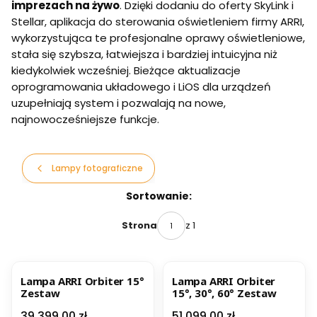
imprezach na żywo
. Dzięki dodaniu do oferty SkyLink i
Stellar, aplikacja do sterowania oświetleniem firmy ARRI,
wykorzystująca te profesjonalne oprawy oświetleniowe,
stała się szybsza, łatwiejsza i bardziej intuicyjna niż
kiedykolwiek wcześniej. Bieżące aktualizacje
oprogramowania układowego i LiOS dla urządzeń
uzupełniają system i pozwalają na nowe,
najnowocześniejsze funkcje.
Lampy fotograficzne
Lista produktów
Sortowanie:
z 1
Strona
Lampa ARRI Orbiter 15°
Lampa ARRI Orbiter
Zestaw
15°, 30°, 60° Zestaw
Cena
Cena
39 399,00 zł
51 099,00 zł