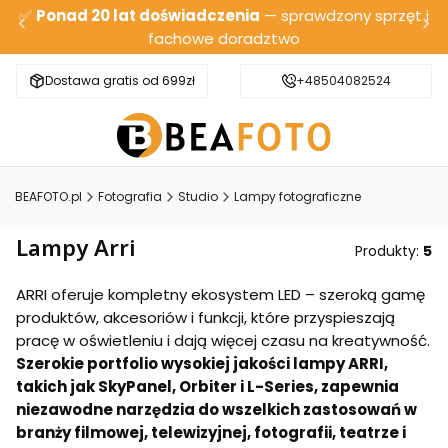
✅
Ponad 20 lat doświadczenia
— sprawdzony sprzęt i
fachowe doradztwo
Dostawa gratis od 699zł
Bezpieczna wysyłka
+48504082524
BEAFOTO.pl
Fotografia
Studio
Lampy fotograficzne
Lampy Arri
Produkty:
5
ARRI oferuje kompletny ekosystem LED – szeroką gamę
produktów, akcesoriów i funkcji, które przyspieszają
pracę w oświetleniu i dają więcej czasu na kreatywność.
Szerokie portfolio wysokiej jakości lampy ARRI,
takich jak SkyPanel, Orbiter i L-Series, zapewnia
niezawodne narzędzia do wszelkich zastosowań w
branży filmowej, telewizyjnej, fotografii, teatrze i