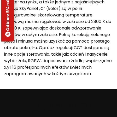
Odbierz 5% rabatu
świateł na rynku, a także jednym z najjaśniejszych.
Wersje SkyPanel „C” (kolor) są w pełni
konfigurowalne; skorelowaną temperaturę
barwową można regulować w zakresie od 2800 K do
10 000 K, zapewniając doskonałe odwzorowanie
kolorów w całym zakresie. Pełną korekcję zielonego
plusa i minusa można uzyskać za pomocą prostego
obrotu pokrętła. Oprócz regulacji CCT dostępne są
inne opcje sterowania, takie jak: odcień i nasycenie,
wybór żelu, RGBW, dopasowanie źródła, współrzędne
x,y i 16 profesjonalnych efektów świetlnych
zaprogramowanych w każdym urządzeniu.
Beafoto
– aparaty, obiektywy i optyka myśliwska:
zobacz więcej, uchwyć lepiej.