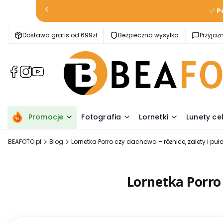
✅
P
Dostawa gratis od 699zł
Bezpieczna wysyłka
Przyja
(Otwiera
(Otwiera
(Otwiera
się
się
się
w
w
w
nowej
nowej
nowej
karcie)
karcie)
karcie)
Promocje
Fotografia
Lornetki
Lunety ce
BEAFOTO.pl
Blog
Lornetka Porro czy dachowa – różnice, zalety i puł
Lornetka Porro 