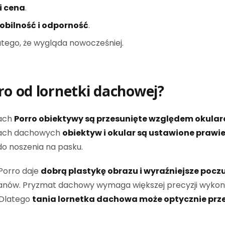
i cena
.
obilność i odporność
.
atego, że wygląda nowocześniej.
ro od lornetki dachowej?
lach
Porro obiektywy są przesunięte względem okula
tkach dachowych
obiektyw i okular są ustawione prawie 
do noszenia na pasku.
 Porro daje
dobrą plastykę obrazu i wyraźniejsze poczu
h planów. Pryzmat dachowy wymaga większej precyzji wyko
 Dlatego
tania lornetka dachowa może optycznie prz