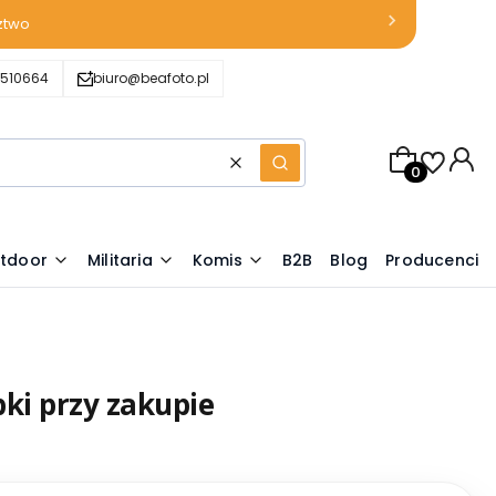
ztwo
510664
biuro@beafoto.pl
Produkty w k
Wyczyść
Szukaj
tdoor
Militaria
Komis
B2B
Blog
Producenci
pki przy zakupie