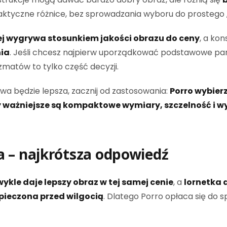
ktyczne różnice, bez sprowadzania wyboru do prostego „ta
ej wygrywa stosunkiem jakości obrazu do ceny
, a ko
nia
. Jeśli chcesz najpierw uporządkować podstawowe pa
zmatów to tylko część decyzji.
owa będzie lepsza, zacznij od zastosowania:
Porro wybier
ważniejsze są kompaktowe wymiary, szczelność i w
a – najkrótsza odpowiedź
wykle daje lepszy obraz w tej samej cenie
, a
lornetka 
zpieczona przed wilgocią
. Dlatego Porro opłaca się do 