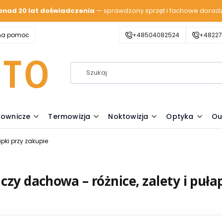
onad 20 lat doświadczenia
— sprawdzony sprzęt i fachowe dorad
zna pomoc
+48504082524
+48227
lownicze
Termowizja
Noktowizja
Optyka
Ou
apki przy zakupie
czy dachowa – różnice, zalety i puła