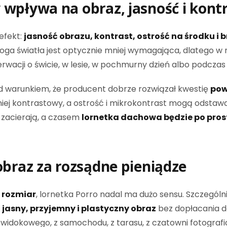
wpływa na obraz, jasność i kont
efekt:
jasność obrazu, kontrast, ostrość na środku i
ga światła jest optycznie mniej wymagająca, dlatego w n
erwacji o świcie, w lesie, w pochmurny dzień albo podczas
 warunkiem, że producent dobrze rozwiązał kwestię
pow
 kontrastowy, a ostrość i mikrokontrast mogą odstawa
 zacierają, a czasem
lornetka dachowa będzie po pros
obraz za rozsądne pieniądze
y rozmiar
, lornetka Porro nadal ma dużo sensu. Szczegó
e
jasny, przyjemny i plastyczny obraz
bez dopłacania d
 widokowego, z samochodu, z tarasu, z czatowni fotografi