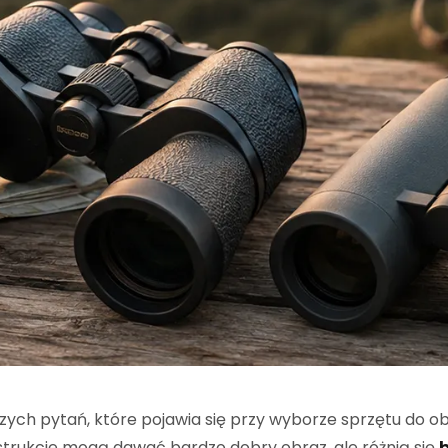
ych pytań, które pojawia się przy wyborze sprzętu do ob
strukcje mogą dawać bardzo dobry obraz, ale różnią się