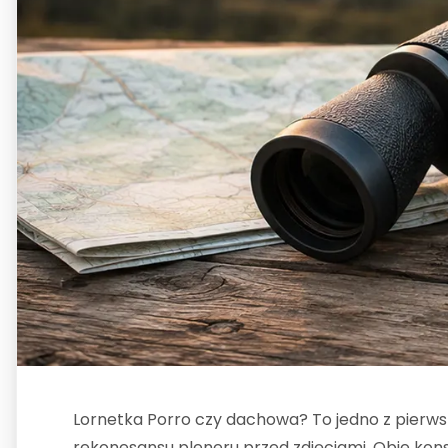
Lornetka Porro czy dachowa? To jedno z pierwsz
rekonesansu pleneru przed zdjęciami. Obie kon