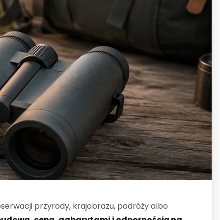
serwacji przyrody, krajobrazu, podróży albo
budową, ceną, gabarytami i odpornością na