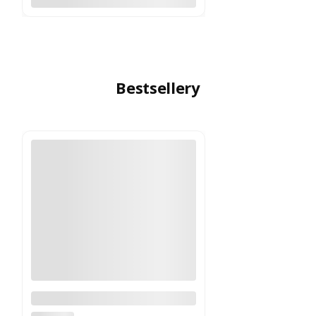
Bestsellery
Logitech MX Master 4
Grafitowy PROMOCJA