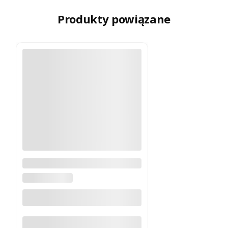
Produkty powiązane
Montaż Vortex Tactical 30 mm
rozm. 1.46 - 1 szt.
VORTEX OPTICS
Do koszyka