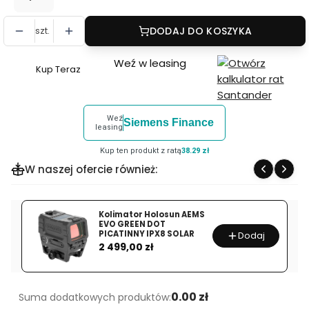
szt.
DODAJ DO KOSZYKA
Weź w leasing
Kup Teraz
Szybki
zakup
dla
Weź
Siemens Finance
produktu
leasing
Delta
Kup ten produkt z ratą
38.29 zł
Optical
W naszej ofercie również:
Luneta
celownicza
Titanium
Kolimator Holosun AEMS
EVO GREEN DOT
1-
PICATINNY IPX8 SOLAR
Dodaj
Cena
6x24
2 499,00 zł
HD
4A
S
0.00 zł
Suma dodatkowych produktów:
DO-