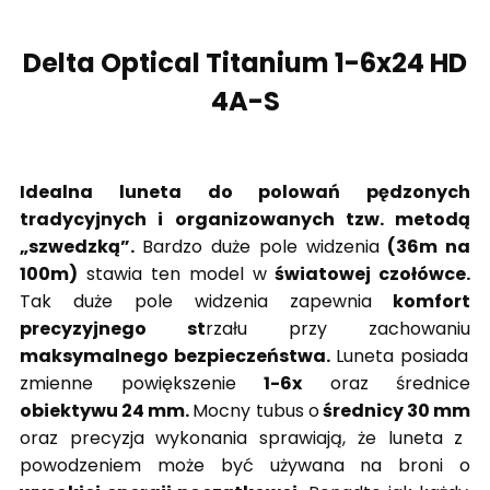
Delta Optical Titanium 1-6x24 HD
4A-S
Idealna luneta do polowań pędzonych
tradycyjnych i organizowanych tzw. metodą
„szwedzką”.
Bardzo duże pole widzenia
(36m na
100m)
stawia ten model w
światowej czołówce.
Tak duże pole widzenia zapewnia
komfort
precyzyjnego st
rzału przy zachowaniu
maksymalnego bezpieczeństwa.
Luneta posiada
zmienne
powiększenie
1-6x
oraz średnice
obiektywu
24 mm
.
M
ocny tubus o
średnicy
30 mm
or
az precyzja wykonania sprawiają, że luneta z
powodzeniem może być używana na broni o