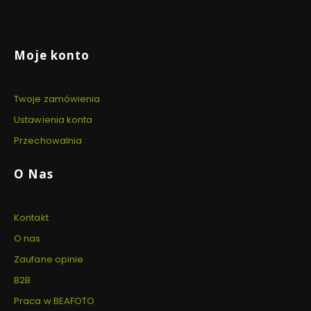
Dla zamówień złożonych do
szyfro
14:00
Linki w stopce
Moje konto
Twoje zamówienia
Ustawienia konta
Przechowalnia
O Nas
Kontakt
O nas
Zaufane opinie
B2B
Praca w BEAFOTO