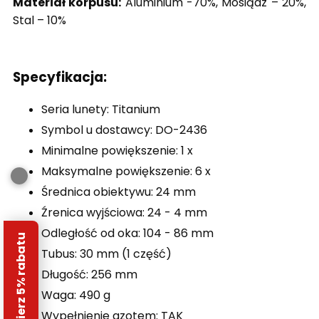
Materiał korpusu:
Aluminium -70%, Mosiądz – 20%,
Stal – 10%
Specyfikacja:
Seria lunety: Titanium
Symbol u dostawcy: DO-2436
Minimalne powiększenie: 1 x
Maksymalne powiększenie: 6 x
Średnica obiektywu: 24 mm
Źrenica wyjściowa: 24 - 4 mm
Odległość od oka: 104 - 86 mm
Odbierz 5% rabatu
Tubus: 30 mm (1 część)
Długość: 256 mm
Waga: 490 g
Wypełnienie azotem: TAK