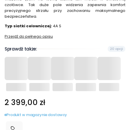
czołówce. Tak duże pole widzenia zapewnia komfort
precyzyjnego strzału przy zachowaniu maksymalnego
bezpieczeństwa.
Typ siatki celowniczej:
4A S
Przejdź do pełnego opisu
Sprawdź także:
20 opcji
Cena
2 399,00 zł
Produkt w magazynie dostawcy