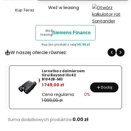
Weź w leasing
Kup Teraz
Szybki
zakup
dla
Weź
Siemens Finance
produktu
leasing
Luneta
Kup ten produkt z ratą
141.94 zł
celownicza
W naszej ofercie również:
Eotech
Vudu
1-
Lornetka z dalmierzem
Sirui Beyond 10x42
10x28
B1042B-MD
%
FFP
1 749,00 zł
Dodaj
SR-
Cena regularna:
0%
5
1 999,00 zł
MRAD
0.00 zł
Suma dodatkowych produktów: