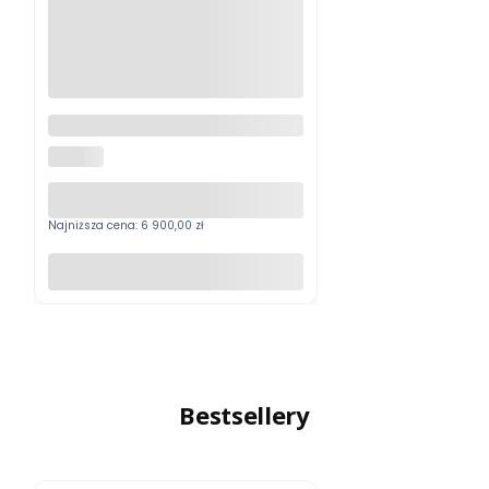
Luneta EOTech Vudu 1-6x24 SR1
(MRAD)
EOTECH
Najniższa cena:
6 900,00 zł
Do koszyka
Bestsellery