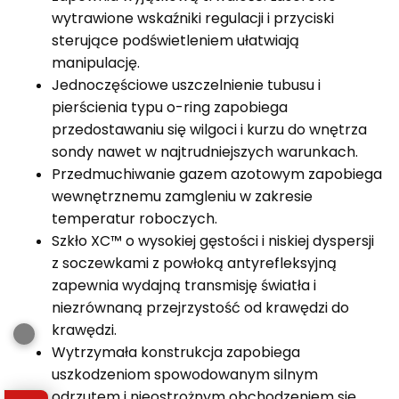
wytrawione wskaźniki regulacji i przyciski
sterujące podświetleniem ułatwiają
manipulację.
Jednoczęściowe uszczelnienie tubusu i
pierścienia typu o-ring zapobiega
przedostawaniu się wilgoci i kurzu do wnętrza
sondy nawet w najtrudniejszych warunkach.
Przedmuchiwanie gazem azotowym zapobiega
wewnętrznemu zamgleniu w zakresie
temperatur roboczych.
Szkło XC™ o wysokiej gęstości i niskiej dyspersji
z soczewkami z powłoką antyrefleksyjną
zapewnia wydajną transmisję światła i
niezrównaną przejrzystość od krawędzi do
krawędzi.
Wytrzymała konstrukcja zapobiega
uszkodzeniom spowodowanym silnym
odrzutem i nieostrożnym obchodzeniem się.