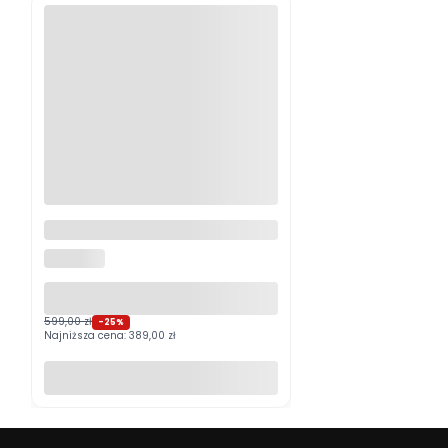
Logitech MX Master 4
Grafitowy PROMOCJA
LOGITECH
599,00 zł
-25%
Najniższa cena:
389,00 zł
Do koszyka