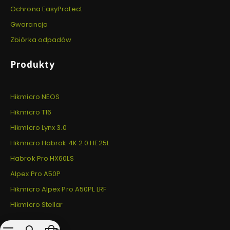
Ochrona EasyProtect
Gwarancja
Zbiórka odpadów
Produkty
Hikmicro NEOS
Hikmicro T16
Hikmicro Lynx 3.0
Hikmicro Habrok 4K 2.0 HE25L
Habrok Pro HX60LS
Alpex Pro A50P
Hikmicro Alpex Pro A50PL LRF
Hikmicro Stellar