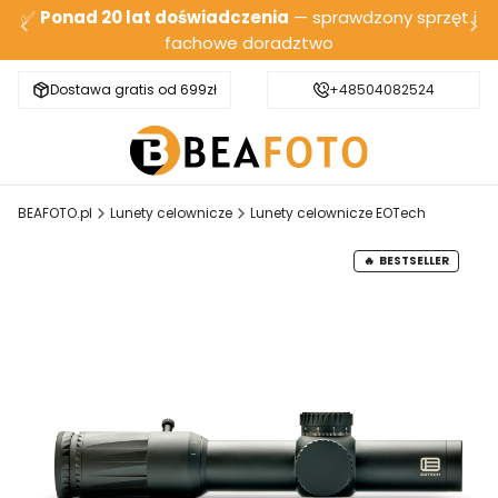
✅
Ponad 20 lat doświadczenia
— sprawdzony sprzęt i
fachowe doradztwo
Dostawa gratis od 699zł
Bezpieczna wysyłka
+48504082524
BEAFOTO.pl
Lunety celownicze
Lunety celownicze EOTech
BESTSELLER