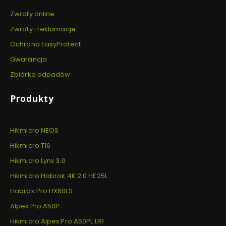
Zwroty online
Zwroty i reklamacje
Ochrona EasyProtect
Gwarancja
Zbiórka odpadów
Produkty
Hikmicro NEOS
Hikmicro T16
Hikmicro Lynx 3.0
Hikmicro Habrok 4K 2.0 HE25L
Habrok Pro HX60LS
Alpex Pro A50P
Hikmicro Alpex Pro A50PL LRF