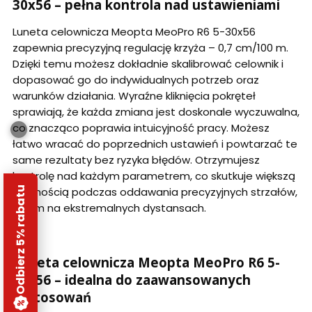
30x56 – pełna kontrola nad ustawieniami
Luneta celownicza Meopta MeoPro R6 5-30x56
zapewnia precyzyjną regulację krzyża – 0,7 cm/100 m.
Dzięki temu możesz dokładnie skalibrować celownik i
dopasować go do indywidualnych potrzeb oraz
warunków działania. Wyraźne kliknięcia pokręteł
sprawiają, że każda zmiana jest doskonale wyczuwalna,
co znacząco poprawia intuicyjność pracy. Możesz
łatwo wracać do poprzednich ustawień i powtarzać te
same rezultaty bez ryzyka błędów. Otrzymujesz
kontrolę nad każdym parametrem, co skutkuje większą
Odbierz 5% rabatu
pewnością podczas oddawania precyzyjnych strzałów,
w tym na ekstremalnych dystansach.
Luneta celownicza Meopta MeoPro R6 5-
30x56 – idealna do zaawansowanych
zastosowań