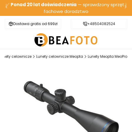
✅
Ponad 20 lat doświadczenia
— sprawdzony sprzęt i
fachowe doradztwo
Dostawa gratis od 699zł
Bezpieczna wysyłka
+48504082524
Lunety celownicze
Lunety celownicze Meopta
Lunety Meopta MeoPro