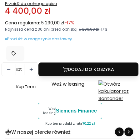
Przejdź do pełnego opisu
4 400,00 zł
Cena regularna:
5 290,00 zł
-17%
Najniższa cena z 30 dni przed obniżką:
5 290,00 zł
-17%
Produkt w magazynie dostawcy
szt.
DODAJ DO KOSZYKA
Weź w leasing
Kup Teraz
Szybki
zakup
dla
Weź
Siemens Finance
produktu
leasing
Luneta
Kup ten produkt z ratą
70.22 zł
celownicza
W naszej ofercie również:
Meopta