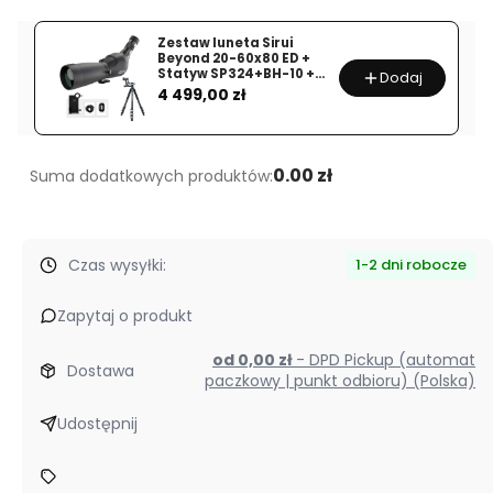
MeoPro
R6
Zestaw luneta Sirui
Beyond 20-60x80 ED +
5-
Statyw SP324+BH-10 +
Dodaj
Cena
30x56
Adapter do telefonu
4 499,00 zł
FFP
RD
MRAD
0.00 zł
Suma dodatkowych produktów:
Czas wysyłki:
1-2 dni robocze
Zapytaj o produkt
od 0,00 zł
- DPD Pickup (automat
Dostawa
paczkowy | punkt odbioru) (Polska)
Udostępnij