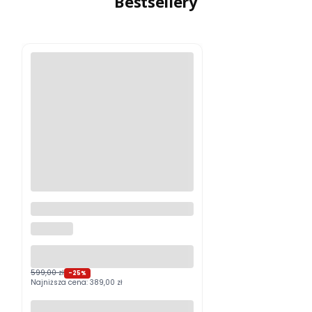
Bestsellery
Logitech MX Master 4
Grafitowy PROMOCJA
LOGITECH
599,00 zł
-25%
Najniższa cena:
389,00 zł
Do koszyka