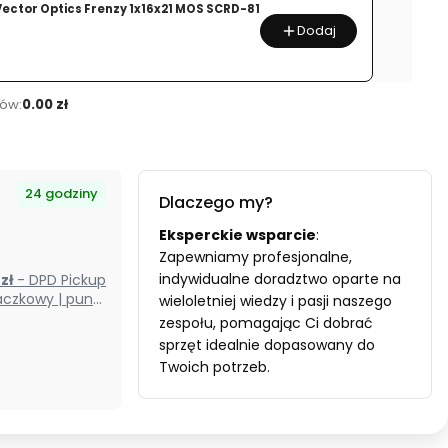
Vector Optics Frenzy 1x16x21 MOS SCRD-81
Dodaj
ów:
0.00 zł
24 godziny
Dlaczego my?
Eksperckie wsparcie
:
Zapewniamy profesjonalne,
indywidualne doradztwo oparte na
0 zł
- DPD Pickup
czkowy | punkt
wieloletniej wiedzy i pasji naszego
odbioru) (Polska)
zespołu, pomagając Ci dobrać
sprzęt idealnie dopasowany do
Twoich potrzeb.