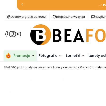
✅
P
Dostawa gratis od 699zł
Bezpieczna wysyłka
Przyja
(Otwiera
(Otwiera
(Otwiera
się
się
się
w
w
w
nowej
nowej
nowej
karcie)
karcie)
karcie)
Promocje
Fotografia
Lornetki
Lunety ce
BEAFOTO.pl
Lunety celownicze
Lunety celownicze Vortex
Lunety ce