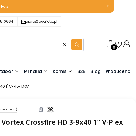
ztwo
510664
biuro@beafoto.pl
Produkty w k
Wyczyść
Szukaj
tdoor
Militaria
Komis
B2B
Blog
Producenci
40 1" V-Plex MOA
cenzje: 0)
Vortex Crossfire HD 3-9x40 1" V-Plex