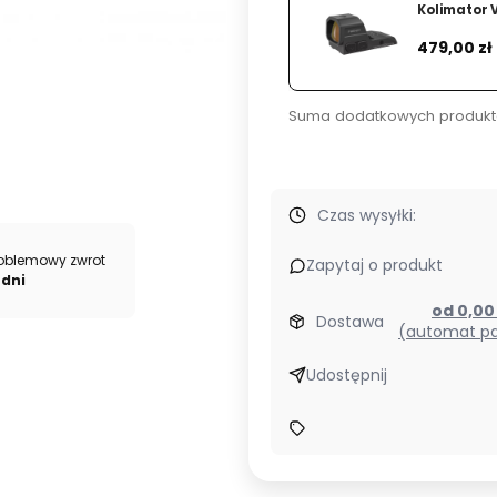
Kolimator 
9x40
Cena
479,00 zł
1"
V-
Plex
Suma dodatkowych produkt
MOA
Czas wysyłki:
oblemowy zwrot
Zapytaj o produkt
 dni
od 0,0
Dostawa
(automat pa
Udostępnij