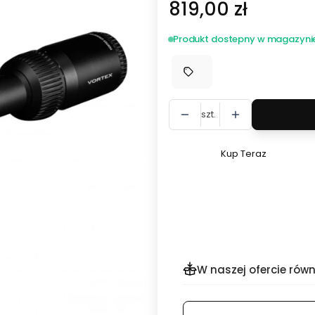
Cena
819,00 zł
Produkt dostepny w magazyni
szt.
Kup Teraz
Szybki
zakup
dla
produktu
Luneta
celownicza
Vortex
W naszej ofercie równ
Crossfire
HD
3-