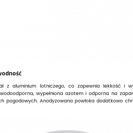
awodność
ał z aluminium lotniczego, co zapewnia lekkość i 
e wodoodporna, wypełniona azotem i odporna na zapa
ach pogodowych. Anodyzowana powłoka dodatkowo chron