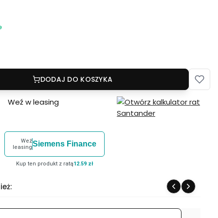
e
DODAJ DO KOSZYKA
Weź w leasing
Weź
Siemens Finance
leasing
Kup ten produkt z ratą
12.59 zł
ież: