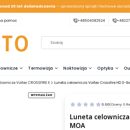
onad 20 lat doświadczenia
— sprawdzony sprzęt i fachowe dorad
zna pomoc
+48504082524
+48227
lownicze
Termowizja
Noktowizja
Optyka
Ou
lownicze Vortex CROSSFIRE II
Luneta celownicza Vortex Crossfire HD 3-9x
WYSYŁKA 24H
0.00
(Oceny: 0 Re
Luneta celownicza 
MOA