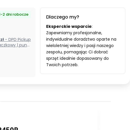
1-2 dni robocze
Dlaczego my?
Eksperckie wsparcie
:
Zapewniamy profesjonalne,
indywidualne doradztwo oparte na
0 zł
- DPD Pickup
czkowy | punkt
wieloletniej wiedzy i pasji naszego
odbioru) (Polska)
zespołu, pomagając Ci dobrać
sprzęt idealnie dopasowany do
Twoich potrzeb.
P450P