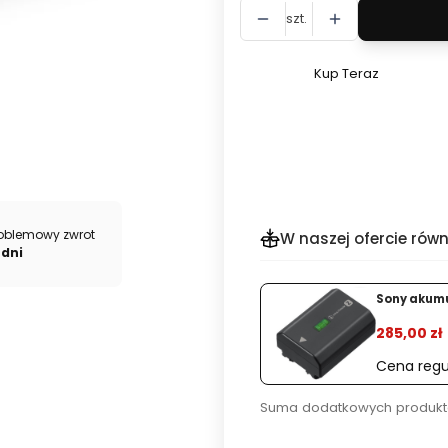
szt.
Kup Teraz
Szybki
zakup
dla
produktu
Luneta
termowizyjna
Pixfra
oblemowy zwrot
W naszej ofercie równ
Pegasus
 dni
Pro
%
P450
Sony akumul
285,00 zł
Cena regu
Suma dodatkowych produkt