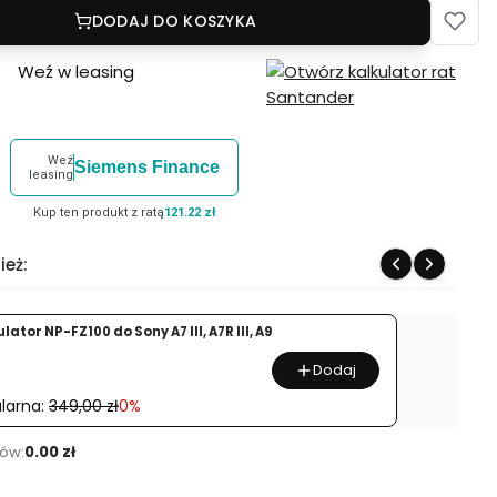
DODAJ DO KOSZYKA
Weź w leasing
Weź
Siemens Finance
leasing
Kup ten produkt z ratą
121.22 zł
ież:
ator NP-FZ100 do Sony A7 III, A7R III, A9
Dodaj
larna:
349,00 zł
0%
ów:
0.00 zł