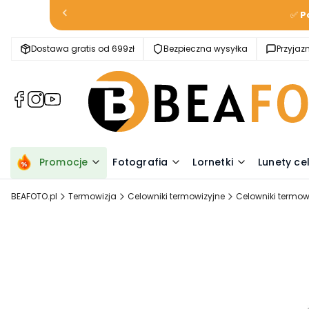
✅
P
Dostawa gratis od 699zł
Bezpieczna wysyłka
Przyja
(Otwiera
(Otwiera
(Otwiera
się
się
się
w
w
w
nowej
nowej
nowej
karcie)
karcie)
karcie)
Promocje
Fotografia
Lornetki
Lunety ce
BEAFOTO.pl
Termowizja
Celowniki termowizyjne
Celowniki termowi