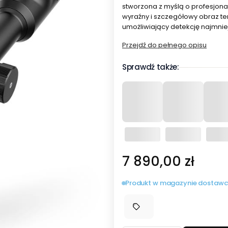
stworzona z myślą o profesjona
wyraźny i szczegółowy obraz ter
umożliwiający detekcję najmniej
Przejdź do pełnego opisu
Sprawdź także:
Cena
7 890,00 zł
Produkt w magazynie dostawc