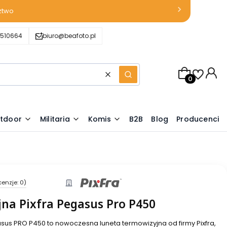
ztwo
510664
biuro@beafoto.pl
Produkty w k
Wyczyść
Szukaj
tdoor
Militaria
Komis
B2B
Blog
Producenci
cenzje: 0)
na Pixfra Pegasus Pro P450
asus PRO P450 to nowoczesna luneta termowizyjna od firmy Pixfra,