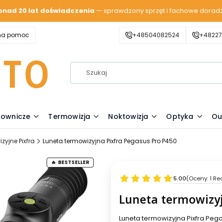
onad 20 lat doświadczenia
— sprawdzony sprzęt i fachowe dorad
zna pomoc
+48504082524
+48227
lownicze
Termowizja
Noktowizja
Optyka
Ou
zyjne Pixfra
Luneta termowizyjna Pixfra Pegasus Pro P450
BESTSELLER
5.00
(Oceny: 1 Re
Luneta termowizyj
Luneta termowizyjna Pixfra Peg