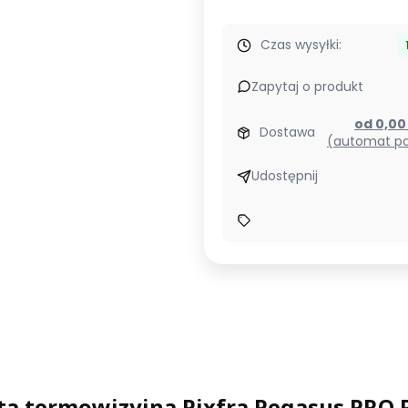
Czas wysyłki:
Zapytaj o produkt
od 0,0
Dostawa
(automat pa
Udostępnij
ta termowizyjna Pixfra Pegasus PRO 