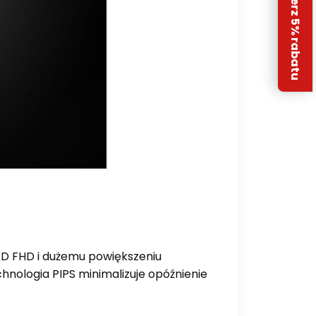
Odbierz 5% rabatu
ED FHD i dużemu powiększeniu
nologia PIPS minimalizuje opóźnienie