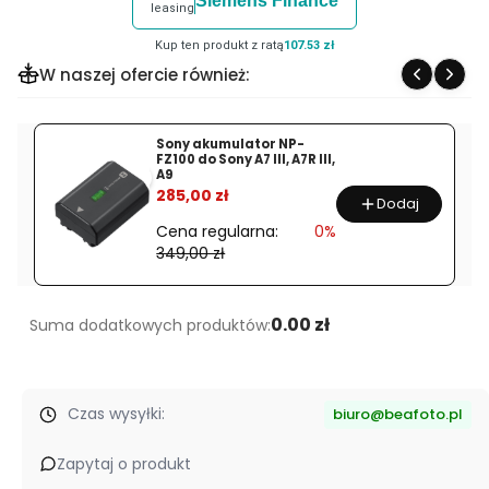
Siemens Finance
produktu
leasing
Luneta
Kup ten produkt z ratą
107.53 zł
termowizyjna
W naszej ofercie również:
Thermtec
IBEX
335L
Sony akumulator NP-
FZ100 do Sony A7 III, A7R III,
PROMOCJA
A9
%
285,00 zł
Dodaj
Cena regularna:
0%
349,00 zł
0.00 zł
Suma dodatkowych produktów:
Czas wysyłki:
biuro@beafoto.pl
Zapytaj o produkt