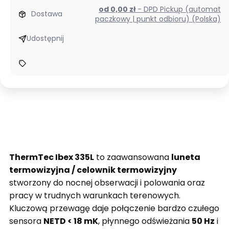
od 0,00 zł
- DPD Pickup (automat
Dostawa
paczkowy | punkt odbioru) (Polska)
Udostępnij
ThermTec Ibex 335L
to zaawansowana
luneta
termowizyjna / celownik termowizyjny
stworzony do nocnej obserwacji i polowania oraz
pracy w trudnych warunkach terenowych.
Kluczową przewagę daje połączenie bardzo czułego
sensora
NETD < 18 mK
, płynnego odświeżania
50 Hz
i