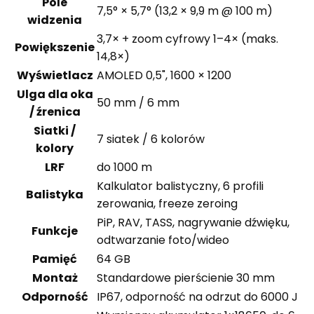
Pole
7,5° × 5,7° (13,2 × 9,9 m @ 100 m)
widzenia
3,7× + zoom cyfrowy 1–4× (maks.
Powiększenie
14,8×)
Wyświetlacz
AMOLED 0,5", 1600 × 1200
Ulga dla oka
50 mm / 6 mm
/ źrenica
Siatki /
7 siatek / 6 kolorów
kolory
LRF
do 1000 m
Kalkulator balistyczny, 6 profili
Balistyka
zerowania, freeze zeroing
PiP, RAV, TASS, nagrywanie dźwięku,
Funkcje
odtwarzanie foto/wideo
Pamięć
64 GB
Montaż
Standardowe pierścienie 30 mm
Odporność
IP67, odporność na odrzut do 6000 J