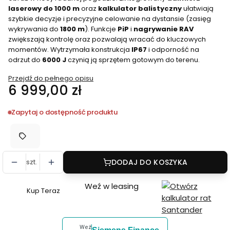
laserowy do 1000 m
oraz
kalkulator balistyczny
ułatwiają
szybkie decyzje i precyzyjne celowanie na dystansie (zasięg
wykrywania do
1800 m
). Funkcje
PiP
i
nagrywanie RAV
zwiększają kontrolę oraz pozwalają wracać do kluczowych
momentów. Wytrzymała konstrukcja
IP67
i odporność na
odrzut do
6000 J
czynią ją sprzętem gotowym do terenu.
Przejdź do pełnego opisu
Cena
6 999,00 zł
Zapytaj o dostępność produktu
szt.
DODAJ DO KOSZYKA
Weź w leasing
Kup Teraz
Szybki
zakup
dla
Weź