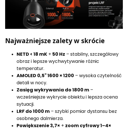
Najważniejsze zalety w skrócie
NETD < 18 mK
+
50 Hz
– stabilny, szczegółowy
obraz i lepsze wychwytywanie różnic
temperatur.
AMOLED 0,5" 1600 × 1200
– wysoka czytelność
detali w nocy.
Zasięg wykrywania do 1800 m
–
wcześniejsze wykrycie obiektu i lepsza ocena
sytuacji.
LRF do 1000 m
– szybki pomiar dystansu bez
osobnego dalmierza.
Powiększenie 3,7×
+
zoom cyfrowy 1–4×