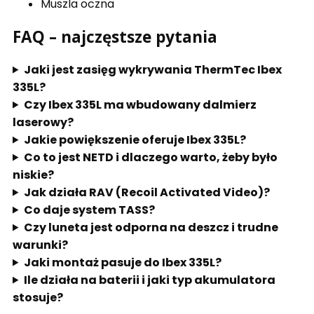
Muszla oczna
FAQ – najczęstsze pytania
Jaki jest zasięg wykrywania ThermTec Ibex
335L?
Czy Ibex 335L ma wbudowany dalmierz
laserowy?
Jakie powiększenie oferuje Ibex 335L?
Co to jest NETD i dlaczego warto, żeby było
niskie?
Jak działa RAV (Recoil Activated Video)?
Co daje system TASS?
Czy luneta jest odporna na deszcz i trudne
warunki?
Jaki montaż pasuje do Ibex 335L?
Ile działa na baterii i jaki typ akumulatora
stosuje?