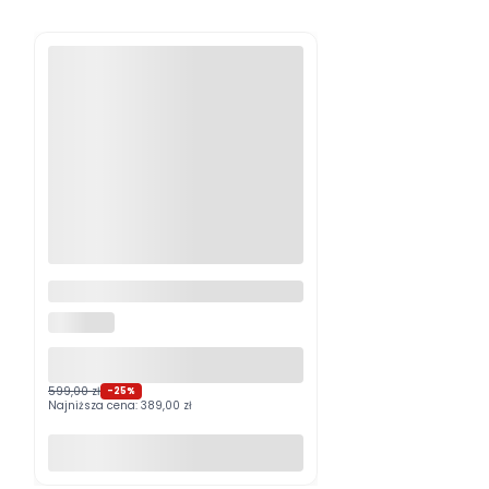
Logitech MX Master 4
Grafitowy PROMOCJA
LOGITECH
599,00 zł
-25%
Najniższa cena:
389,00 zł
Do koszyka