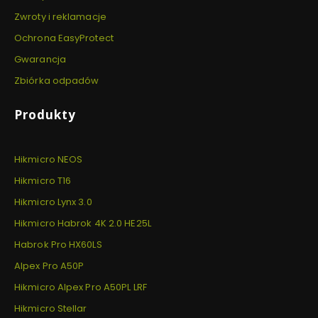
Zwroty i reklamacje
Ochrona EasyProtect
Gwarancja
Zbiórka odpadów
Produkty
Hikmicro NEOS
Hikmicro T16
Hikmicro Lynx 3.0
Hikmicro Habrok 4K 2.0 HE25L
Habrok Pro HX60LS
Alpex Pro A50P
Hikmicro Alpex Pro A50PL LRF
Hikmicro Stellar