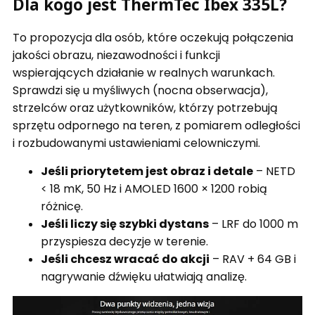
Dla kogo jest ThermTec Ibex 335L?
To propozycja dla osób, które oczekują połączenia
jakości obrazu, niezawodności i funkcji
wspierających działanie w realnych warunkach.
Sprawdzi się u myśliwych (nocna obserwacja),
strzelców oraz użytkowników, którzy potrzebują
sprzętu odpornego na teren, z pomiarem odległości
i rozbudowanymi ustawieniami celowniczymi.
Jeśli priorytetem jest obraz i detale
– NETD
< 18 mK, 50 Hz i AMOLED 1600 × 1200 robią
różnicę.
Jeśli liczy się szybki dystans
– LRF do 1000 m
przyspiesza decyzje w terenie.
Jeśli chcesz wracać do akcji
– RAV + 64 GB i
nagrywanie dźwięku ułatwiają analizę.