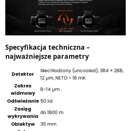
Specyfikacja techniczna –
najważniejsze parametry
Niechłodzony (uncooled), 384 × 288,
Detektor
12 µm, NETD < 18 mK
Zakres
8–14 µm
widmowy
Odświeżanie
50 Hz
Zasięg
do 1800 m
wykrywania
Obiektyw
35 mm