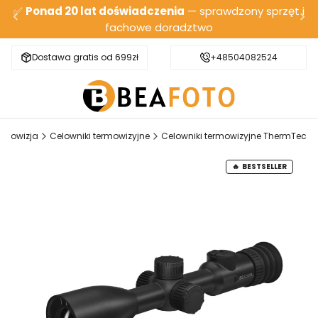
✅
Ponad 20 lat doświadczenia
— sprawdzony sprzęt i
fachowe doradztwo
Dostawa gratis od 699zł
Bezpieczna wysyłka
+48504082524
rmowizja
Celowniki termowizyjne
Celowniki termowizyjne ThermTec
BESTSELLER