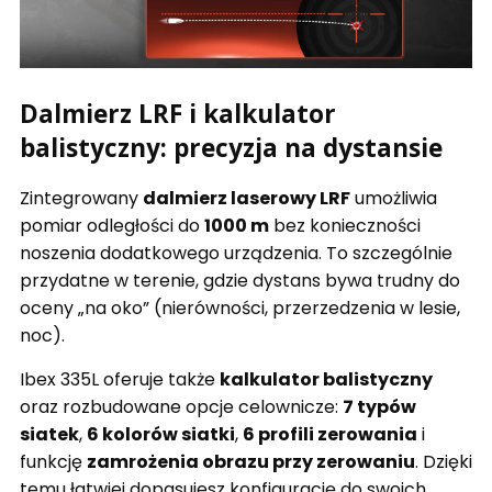
Dalmierz LRF i kalkulator
balistyczny: precyzja na dystansie
Zintegrowany
dalmierz laserowy LRF
umożliwia
pomiar odległości do
1000 m
bez konieczności
noszenia dodatkowego urządzenia. To szczególnie
przydatne w terenie, gdzie dystans bywa trudny do
oceny „na oko” (nierówności, przerzedzenia w lesie,
noc).
Ibex 335L oferuje także
kalkulator balistyczny
oraz rozbudowane opcje celownicze:
7 typów
siatek
,
6 kolorów siatki
,
6 profili zerowania
i
funkcję
zamrożenia obrazu przy zerowaniu
. Dzięki
temu łatwiej dopasujesz konfigurację do swoich