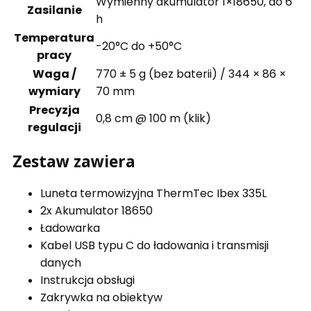
Wymienny akumulator 1×18650, do 6
Zasilanie
h
Temperatura
-20°C do +50°C
pracy
Waga /
770 ± 5 g (bez baterii) / 344 × 86 ×
wymiary
70 mm
Precyzja
0,8 cm @ 100 m (klik)
regulacji
Zestaw zawiera
Luneta termowizyjna ThermTec Ibex 335L
2x Akumulator 18650
Ładowarka
Kabel USB typu C do ładowania i transmisji
danych
Instrukcja obsługi
Zakrywka na obiektyw