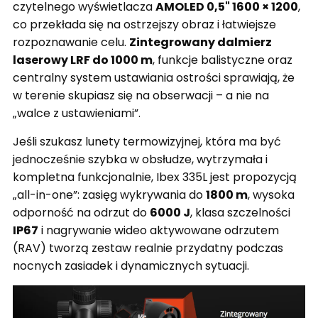
czytelnego wyświetlacza
AMOLED 0,5" 1600 × 1200
,
co przekłada się na ostrzejszy obraz i łatwiejsze
rozpoznawanie celu.
Zintegrowany dalmierz
laserowy LRF do 1000 m
, funkcje balistyczne oraz
centralny system ustawiania ostrości sprawiają, że
w terenie skupiasz się na obserwacji – a nie na
„walce z ustawieniami”.
Jeśli szukasz lunety termowizyjnej, która ma być
jednocześnie szybka w obsłudze, wytrzymała i
kompletna funkcjonalnie, Ibex 335L jest propozycją
„all-in-one”: zasięg wykrywania do
1800 m
, wysoka
odporność na odrzut do
6000 J
, klasa szczelności
IP67
i nagrywanie wideo aktywowane odrzutem
(RAV) tworzą zestaw realnie przydatny podczas
nocnych zasiadek i dynamicznych sytuacji.