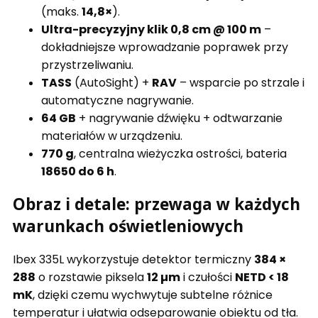
(maks.
14,8×
).
Ultra-precyzyjny klik 0,8 cm @ 100 m
–
dokładniejsze wprowadzanie poprawek przy
przystrzeliwaniu.
TASS
(AutoSight) +
RAV
– wsparcie po strzale i
automatyczne nagrywanie.
64 GB
+ nagrywanie dźwięku + odtwarzanie
materiałów w urządzeniu.
770 g
, centralna wieżyczka ostrości, bateria
18650 do 6 h
.
Obraz i detale: przewaga w każdych
warunkach oświetleniowych
Ibex 335L wykorzystuje detektor termiczny
384 ×
288
o rozstawie piksela
12 µm
i czułości
NETD < 18
mK
, dzięki czemu wychwytuje subtelne różnice
temperatur i ułatwia odseparowanie obiektu od tła.