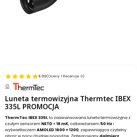
5.00
(Oceny: 1 Recenzje: 0)
Luneta termowizyjna Thermtec IBEX
335L PROMOCJA
ThermTec IBEX 335L
to zaawansowana luneta termowizyjna z
czułym sensorem
NETD < 18 mK
, odświeżaniem
50 Hz
i
wyświetlaczem
AMOLED 1600 × 1200
, zapewniająca czytelny
obraz w nocy i trudnej pogodzie. Zintegrowany
dalmierz