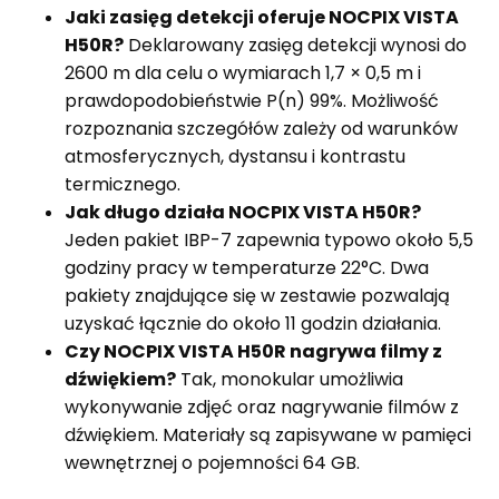
Jaki zasięg detekcji oferuje NOCPIX VISTA
H50R?
Deklarowany zasięg detekcji wynosi do
2600 m dla celu o wymiarach 1,7 × 0,5 m i
prawdopodobieństwie P(n) 99%. Możliwość
rozpoznania szczegółów zależy od warunków
atmosferycznych, dystansu i kontrastu
termicznego.
Jak długo działa NOCPIX VISTA H50R?
Jeden pakiet IBP-7 zapewnia typowo około 5,5
godziny pracy w temperaturze 22°C. Dwa
pakiety znajdujące się w zestawie pozwalają
uzyskać łącznie do około 11 godzin działania.
Czy NOCPIX VISTA H50R nagrywa filmy z
dźwiękiem?
Tak, monokular umożliwia
wykonywanie zdjęć oraz nagrywanie filmów z
dźwiękiem. Materiały są zapisywane w pamięci
wewnętrznej o pojemności 64 GB.