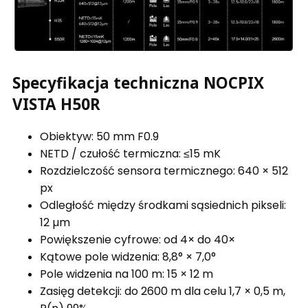
Specyfikacja techniczna NOCPIX
VISTA H50R
Obiektyw: 50 mm F0.9
NETD / czułość termiczna: ≤15 mK
Rozdzielczość sensora termicznego: 640 × 512
px
Odległość między środkami sąsiednich pikseli:
12 µm
Powiększenie cyfrowe: od 4× do 40×
Kątowe pole widzenia: 8,8° × 7,0°
Pole widzenia na 100 m: 15 × 12 m
Zasięg detekcji: do 2600 m dla celu 1,7 × 0,5 m,