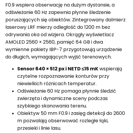
F0.9 wspiera obserwację na dużym dystansie, a
odświeżanie 60 Hz zapewnia płynne śledzenie
poruszających się obiektów. Zintegrowany dalmierz
laserowy LRF mierzy odległość do 1200 m bez
odrywania oka od wizjera. Okrągły wyświetlacz
AMOLED 2560 × 2560, pamięć 64 GB i dwa
wymienne pakiety IBP-7 przygotowują urządzenie
do długich, wymagających wyjść terenowych.
Sensor 640 × 512 px i NETD ≤15 mK
wspierają
czytelne rozpoznawanie konturów przy
niewielkich różnicach temperatur.
Odświeżanie 60 Hz pomaga płynnie śledzić
zwierzęta i dynamiczne sceny podczas
szybkiego skanowania terenu.
Obiektyw 50 mm F0.9 i zasięg detekcji do 2600
m pozwalają obserwować rozległe łąki,
przesieki i linie lasu.