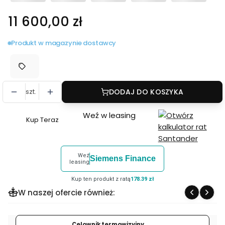
Cena
11 600,00 zł
Produkt w magazynie dostawcy
szt.
DODAJ DO KOSZYKA
Weź w leasing
Kup Teraz
Szybki
zakup
dla
Weź
Siemens Finance
produktu
leasing
Monokular
Kup ten produkt z ratą
178.39 zł
termowizyjny
W naszej ofercie również:
NOCPIX
VISTA
H50R
Celownik termowizyjny