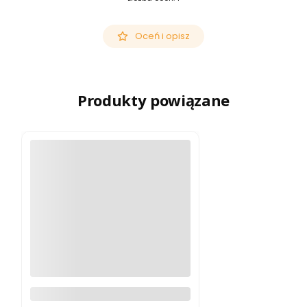
Oceń i opisz
Produkty powiązane
Monokular termowizyjny Pulsar
Telos LRF XG50