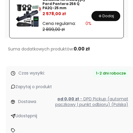
Pard Pantera 256 Q
LRF
PA2Q-25 mm
%
2 578,00 zł
Dodaj
Cena regularna:
0%
2 899,00 zł
0.00 zł
Suma dodatkowych produktów:
Czas wysyłki:
1-2 dni robocze
Zapytaj o produkt
od 0,00 zł
- DPD Pickup (automat
Dostawa
paczkowy | punkt odbioru) (Polska)
Udostępnij