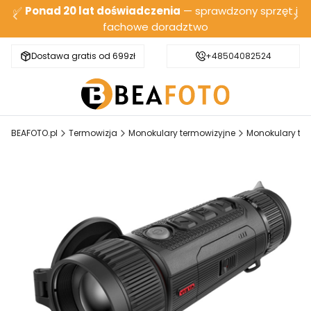
✅
Ponad 20 lat doświadczenia
— sprawdzony sprzęt i
fachowe doradztwo
Dostawa gratis od 699zł
Bezpieczna wysyłka
+48504082524
BEAFOTO.pl
Termowizja
Monokulary termowizyjne
Monokulary ter