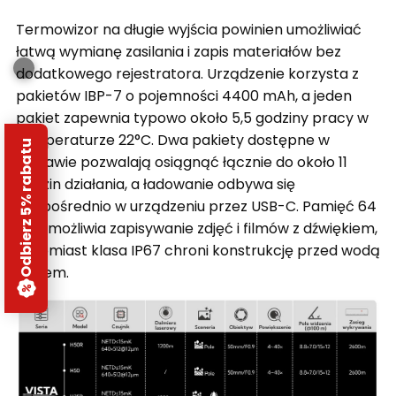
Termowizor na długie wyjścia powinien umożliwiać
łatwą wymianę zasilania i zapis materiałów bez
dodatkowego rejestratora. Urządzenie korzysta z
pakietów IBP-7 o pojemności 4400 mAh, a jeden
pakiet zapewnia typowo około 5,5 godziny pracy w
temperaturze 22°C. Dwa pakiety dostępne w
Odbierz 5% rabatu
zestawie pozwalają osiągnąć łącznie do około 11
godzin działania, a ładowanie odbywa się
bezpośrednio w urządzeniu przez USB-C. Pamięć 64
GB umożliwia zapisywanie zdjęć i filmów z dźwiękiem,
natomiast klasa IP67 chroni konstrukcję przed wodą
i pyłem.