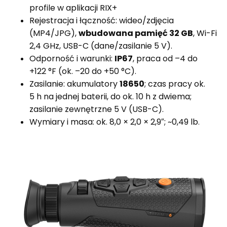
profile w aplikacji RIX+
Rejestracja i łączność: wideo/zdjęcia
(MP4/JPG),
wbudowana pamięć 32 GB
, Wi-Fi
2,4 GHz, USB-C (dane/zasilanie 5 V).
Odporność i warunki:
IP67
, praca od –4 do
+122 °F (ok. –20 do +50 °C).
Zasilanie: akumulatory
18650
; czas pracy ok.
5 h na jednej baterii, do ok. 10 h z dwiema;
zasilanie zewnętrzne 5 V (USB-C).
Wymiary i masa: ok. 8,0 × 2,0 × 2,9″; ~0,49 lb
.