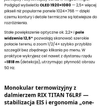
Podgląd wyświetla
OLED 1920×1080
— 2,5× więcej
pikseli niż popularne panele 1024×768 — dzięki
czemu kontury i detale termiczne są łatwiejsze do
rozróżnienia.
Stałe powiększenie optyczne ok. 2,2× i
pole
widzenia 12,5°
pozwalają skanować szerokie
połacie terenu, a zoom 1/2/4× szybko przybliża
szczegół bez zbędnego klikania po menu. W
praktyce wykryjesz cel nawet z dystansu rzędu
~1818 m
(detekcja), utrzymując płynność obrazu
50 Hz.
Monokular termowizyjny z
dalmierzem RIX TITAN T6LRF —
stabilizacja EIS i ergonomia „one-