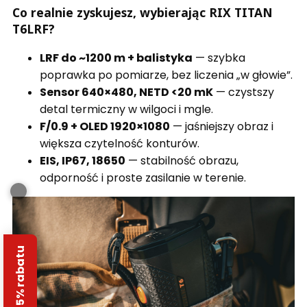
Co realnie zyskujesz, wybierając RIX TITAN
T6LRF?
LRF do ~1200 m + balistyka
— szybka
poprawka po pomiarze, bez liczenia „w głowie”.
Sensor 640×480, NETD <20 mK
— czystszy
detal termiczny w wilgoci i mgle.
F/0.9 + OLED 1920×1080
— jaśniejszy obraz i
większa czytelność konturów.
EIS, IP67, 18650
— stabilność obrazu,
odporność i proste zasilanie w terenie.
Odbierz 5% rabatu