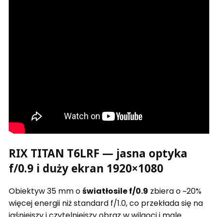
RIX TITAN T6LRF — jasna optyka
f/0.9 i duży ekran 1920×1080
Obiektyw 35 mm o
światłosile f/0.9
zbiera o ~20%
więcej energii niż standard f/1.0, co przekłada się na
jaśniejszy i czytelniejszy obraz w wilgoci i mgle.