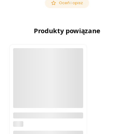
Oceń i opisz
Produkty powiązane
Monokular termowizyjny Pard
Leopard 640 35 mm LE6-35
PARD