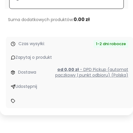
podczerwieni 940 nm
LRF
0.00 zł
Suma dodatkowych produktów:
Czas wysyłki:
1-2 dni robocze
Zapytaj o produkt
od 0,00 zł
- DPD Pickup (automat
Dostawa
paczkowy | punkt odbioru) (Polska)
Udostępnij