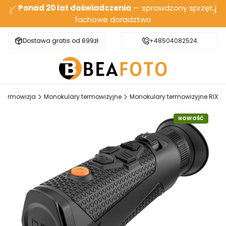
✅
Ponad 20 lat doświadczenia
— sprawdzony sprzęt i
fachowe doradztwo
Dostawa gratis od 699zł
Bezpieczna wysyłka
+48504082524
Termowizja
Monokulary termowizyjne
Monokulary termowizyjne RIX
NOWOŚĆ