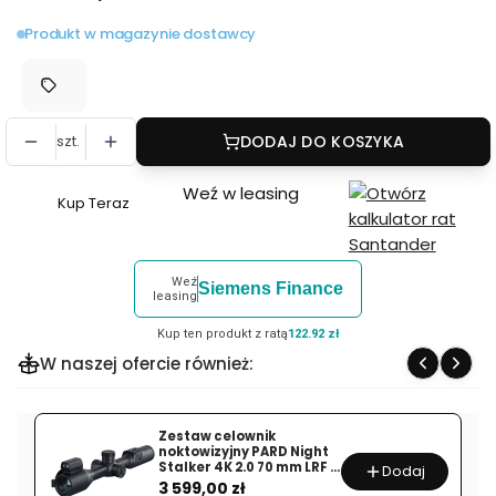
Produkt w magazynie dostawcy
szt.
DODAJ DO KOSZYKA
Weź w leasing
Kup Teraz
Szybki
zakup
dla
Weź
Siemens Finance
produktu
leasing
Monokular
Kup ten produkt z ratą
122.92 zł
termowizyjny
W naszej ofercie również:
z
dalmierzem
RIX
Zestaw celownik
noktowizyjny PARD Night
TITAN
Stalker 4K 2.0 70 mm LRF +
Dodaj
Cena
T6
moduł iluminator
3 599,00 zł