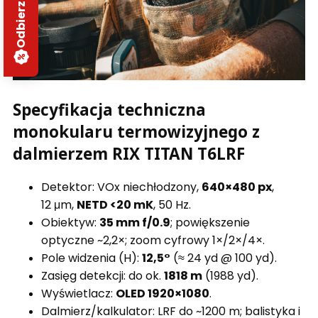
Specyfikacja techniczna
monokularu termowizyjnego z
dalmierzem RIX TITAN T6LRF
Detektor: VOx niechłodzony,
640×480 px
,
12 μm,
NETD <20 mK
, 50 Hz.
Obiektyw:
35 mm f/0.9
; powiększenie
optyczne ~2,2×; zoom cyfrowy 1×/2×/4×.
Pole widzenia (H):
12,5°
(≈ 24 yd @ 100 yd).
Zasięg detekcji: do ok.
1818 m
(1988 yd).
Wyświetlacz:
OLED 1920×1080
.
Dalmierz/kalkulator: LRF do ~1200 m; balistyka i