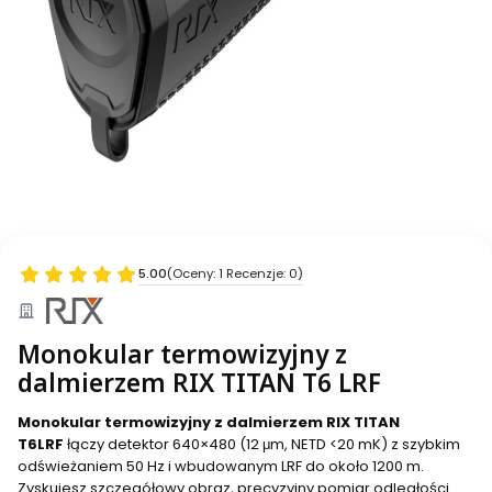
5.00
(Oceny: 1 Recenzje: 0)
Monokular termowizyjny z
dalmierzem RIX TITAN T6 LRF
Monokular termowizyjny z dalmierzem RIX TITAN
T6LRF
łączy detektor 640×480 (12 μm, NETD <20 mK) z szybkim
odświeżaniem 50 Hz i wbudowanym LRF do około 1200 m.
Zyskujesz szczegółowy obraz, precyzyjny pomiar odległości