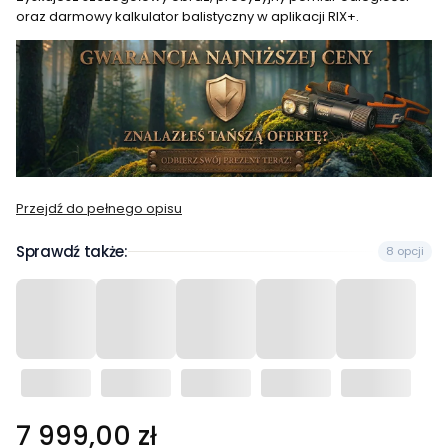
oraz darmowy kalkulator balistyczny w aplikacji RIX+.
Przejdź do pełnego opisu
Sprawdź także:
8 opcji
Cena
7 999,00 zł