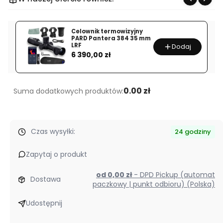
MP-
284C
Carbon
Celownik termowizyjny
PARD Pantera 384 35 mm
LRF
Dodaj
Cena
6 390,00 zł
0.00 zł
Suma dodatkowych produktów:
Czas wysyłki:
24 godziny
Zapytaj o produkt
od 0,00 zł
- DPD Pickup (automat
Dostawa
paczkowy | punkt odbioru) (Polska)
Udostępnij