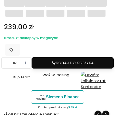
Cena
239,00 zł
Produkt dostepny w magazynie
szt.
DODAJ DO KOSZYKA
Weź w leasing
Kup Teraz
Szybki
zakup
dla
Weź
Siemens Finance
produktu
leasing
Monopod
Kup ten produkt z ratą
3.49 zł
Leofoto
W naszej ofercie również: