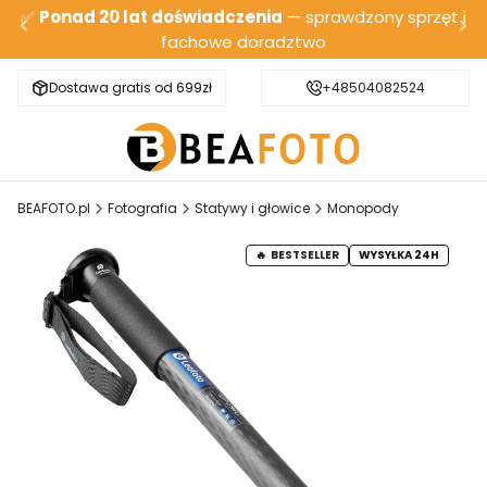
✅
Ponad 20 lat doświadczenia
— sprawdzony sprzęt i
fachowe doradztwo
Dostawa gratis od 699zł
Bezpieczna wysyłka
+48504082524
BEAFOTO.pl
Fotografia
Statywy i głowice
Monopody
BESTSELLER
WYSYŁKA 24H