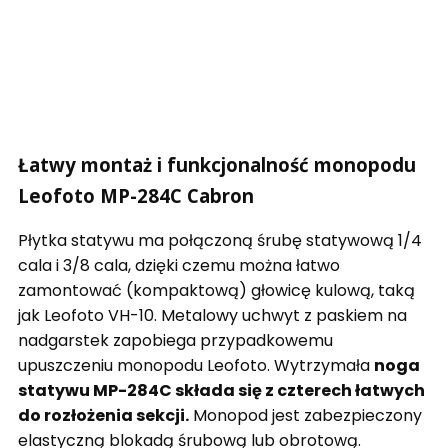
Łatwy montaż i funkcjonalność monopodu
Leofoto MP-284C Cabron
Płytka statywu ma połączoną śrubę statywową 1/4
cala i 3/8 cala, dzięki czemu można łatwo
zamontować (kompaktową) głowicę kulową, taką
jak Leofoto VH-10. Metalowy uchwyt z paskiem na
nadgarstek zapobiega przypadkowemu
upuszczeniu monopodu Leofoto. Wytrzymała
noga
statywu MP-284C składa się z czterech łatwych
do rozłożenia sekcji.
Monopod jest zabezpieczony
elastyczną blokadą śrubową lub obrotową.