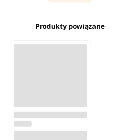
Produkty powiązane
Monopod Leofoto MP-326C
Carbon
LEOFOTO