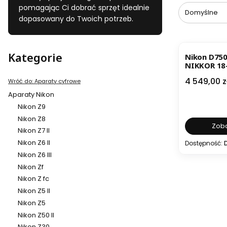
pomagając Ci dobrać sprzęt idealnie
Domyślne
dopasowany do Twoich potrzeb.
Kategorie
Nikon D750
NIKKOR 18
Cena
4 549,00 z
Wróć do: Aparaty cyfrowe
Aparaty Nikon
Nikon Z9
Nikon Z8
Zoba
Nikon Z7 II
Nikon Z6 II
Dostępność:
Nikon Z6 III
Nikon Zf
Nikon Z fc
Nikon Z5 II
Nikon Z5
Nikon Z50 II
Nikon Z30