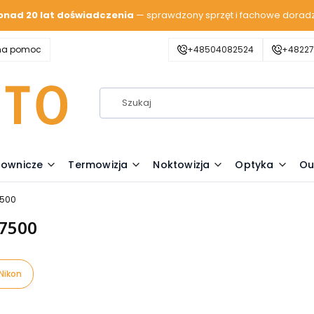
onad 20 lat doświadczenia
— sprawdzony sprzęt i fachowe dorad
zna pomoc
+48504082524
+48227
lownicze
Termowizja
Noktowizja
Optyka
Ou
7500
7500
Nikon
oduktów