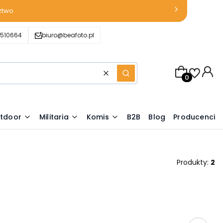
ztwo
510664
biuro@beafoto.pl
Produkty w k
Wyczyść
Szukaj
tdoor
Militaria
Komis
B2B
Blog
Producenci
Produkty:
2