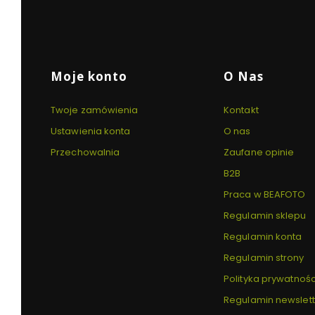
w
w
w
nowej
nowej
nowej
karcie)
karcie)
karcie)
Linki w stopce
Moje konto
O Nas
Twoje zamówienia
Kontakt
Ustawienia konta
O nas
Przechowalnia
Zaufane opinie
B2B
Praca w BEAFOTO
Regulamin sklepu
Regulamin konta
Regulamin strony
Polityka prywatnośc
Regulamin newslet