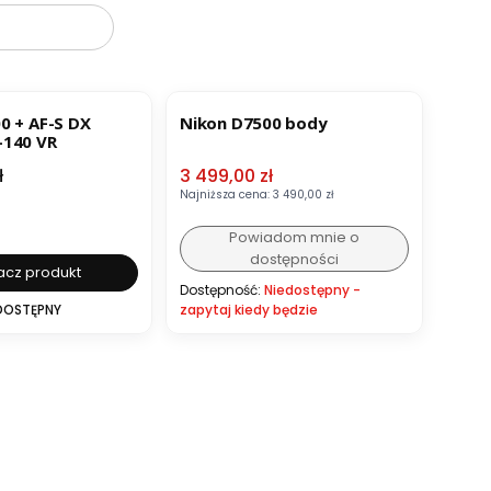
OKAZJA
0 + AF-S DX
Nikon D7500 body
-140 VR
Cena promocyjna
ł
3 499,00 zł
Najniższa cena:
3 490,00 zł
Powiadom mnie o
dostępności
cz produkt
Dostępność:
Niedostępny -
DOSTĘPNY
zapytaj kiedy będzie