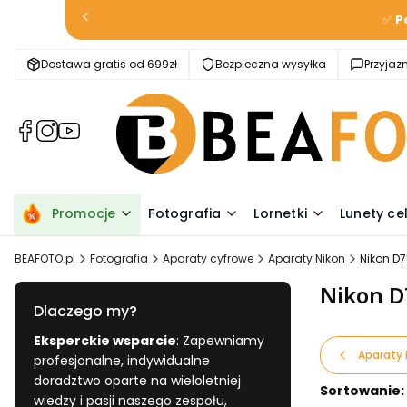
✅
P
Dostawa gratis od 699zł
Bezpieczna wysyłka
Przyja
(Otwiera
(Otwiera
(Otwiera
się
się
się
w
w
w
nowej
nowej
nowej
karcie)
karcie)
karcie)
Promocje
Fotografia
Lornetki
Lunety ce
BEAFOTO.pl
Fotografia
Aparaty cyfrowe
Aparaty Nikon
Nikon D
Nikon D
Dlaczego my?
Eksperckie wsparcie
: Zapewniamy
Aparaty 
profesjonalne, indywidualne
doradztwo oparte na wieloletniej
Lista pr
Sortowanie:
wiedzy i pasji naszego zespołu,