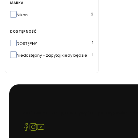
MARKA
Marka
2
Nikon
DOSTĘPNOŚĆ
Dostępność
1
DOSTĘPNY
1
Niedostępny - zapytaj kiedy będzie
Beafoto
– aparaty, obiektywy i optyka myśliwska: zoba
(Otwiera
(Otwiera
(Otwiera
się
się
się