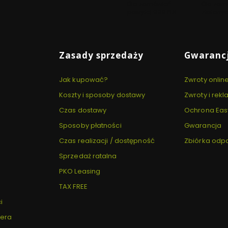
Dla zamówień
Dla zam
powyżej 999 PLN
złożonyc
Zasady sprzedaży
Gwarancj
Jak kupować?
Zwroty onlin
Koszty i sposoby dostawy
Zwroty i rek
Czas dostawy
Ochrona Eas
Sposoby płatności
Gwarancja
Czas realizacji / dostępność
Zbiórka od
Sprzedaż ratalna
PKO Leasing
TAX FREE
i
tera