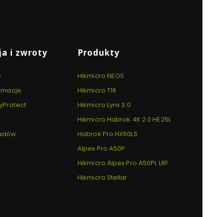
ówień
Dzięki certyfikatowi i
Kurierzy,
h do 14:00
szyfrowaniu SSL
paczkomaty i
punkty odbioru
a i zwroty
Produkty
e
Hikmicro NEOS
lamacje
Hikmicro T16
yProtect
Hikmicro Lynx 3.0
Hikmicro Habrok 4K 2.0 HE25L
padów
Habrok Pro HX60LS
Alpex Pro A50P
Hikmicro Alpex Pro A50PL LRF
Hikmicro Stellar