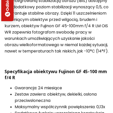
ze zintegrowaną stabilizacją obrazu (IBIS) dostępny
jest dodatkowy poziom stabilizacji wynoszący 0,5, co
gwarantuje stabilne obrazy.
Dzięki 11 uszczelnieniom
chroniącym obiektyw przed wilgocią, brudem i
kurzem, obiektyw Fujinon GF 45-100mm f/4 R LM OiS
WR zapewnia fotografom swobodę pracy w
warunkach umożliwiających uzyskanie jakości
obrazu wielkoformatowego w niemal każdej sytuacji,
nawet w temperaturach tak niskich, jak -10°C (14°F).
Specyfikacja obiektywu Fujinon GF 45-100 mm
f/4 R
Gwarancja: 24 miesiące
Zestaw zawiera: obiektyw, dekielki, osłona
przeciwsłoneczna
Maksymalny współczynnik powiększenia: 0,13x