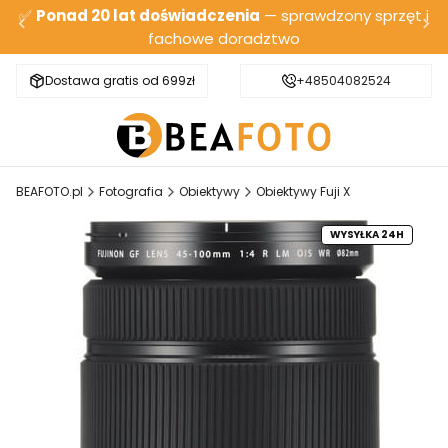
✅
Ponad 20 lat doświadczenia
— sprawdzony sprzęt i
fachowe doradztwo
Dostawa gratis od 699zł
Bezpieczna wysyłka
+48504082524
BEAFOTO.pl
Fotografia
Obiektywy
Obiektywy Fuji X
WYSYŁKA 24H