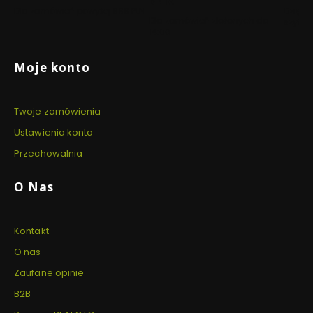
DNIA
Dla zamówień powyżej 999 PLN
Dzięki 
Dla zamówień złożonych do
szyfro
14:00
Linki w stopce
Moje konto
Twoje zamówienia
Ustawienia konta
Przechowalnia
O Nas
Kontakt
O nas
Zaufane opinie
B2B