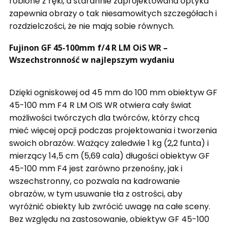
robione z ręki, a starannie zaprojektowana optyka
zapewnia obrazy o tak niesamowitych szczegółach i
rozdzielczości, że nie mają sobie równych.
Fujinon GF 45-100mm f/4 R LM OiS WR –
Wszechstronność w najlepszym wydaniu
Dzięki ogniskowej od 45 mm do 100 mm obiektyw GF
45-100 mm F4 R LM OIS WR otwiera cały świat
możliwości twórczych dla twórców, którzy chcą
mieć więcej opcji podczas projektowania i tworzenia
swoich obrazów. Ważący zaledwie 1 kg (2,2 funta) i
mierzący 14,5 cm (5,69 cala) długości obiektyw GF
45-100 mm F4 jest zarówno przenośny, jak i
wszechstronny, co pozwala na kadrowanie
obrazów, w tym usuwanie tła z ostrości, aby
wyróżnić obiekty lub zwrócić uwagę na całe sceny.
Bez względu na zastosowanie, obiektyw GF 45-100