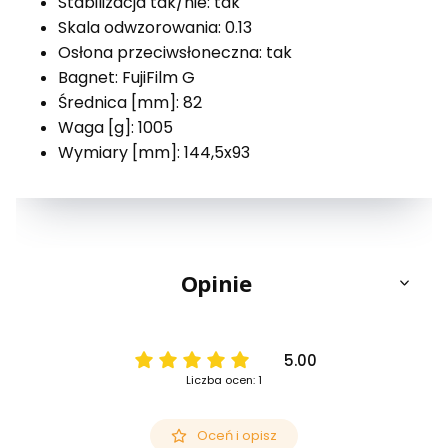
Stabilizacja tak/nie: tak
Skala odwzorowania: 0.13
Osłona przeciwsłoneczna: tak
Bagnet: FujiFilm G
Średnica [mm]: 82
Waga [g]: 1005
Wymiary [mm]: 144,5x93
Opinie
5.00
Liczba ocen: 1
Oceń i opisz