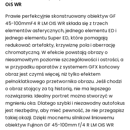
OiS WR
Prawie perfekcyjnie skonstruowany obiektyw GF
45-100mmF4 R LM OIS WR składa się z trzech
elementów asferycznych, jednego elementu ED i
jednego elementu Super ED, które pomagają
redukować artefakty, krzywiznę pola i aberrację
chromatyczną. W efekcie powstają obrazy o
niesamowitym poziomie szczegółowości i ostrości, a
w przypadku aparatów z systemem GFX końcowy
obraz jest czymś więcej, niż tylko efektem
pełnoklatkowego przetwornika obrazu. Jeśli chodzi
o obraz stojący za tą historią, nie ma lepszego
rozwiązania.
Idealny portret można stworzyć w
mgnieniu oka. Dlatego szybki i niezawodny autofokus
jest niezbędny, aby mieć pewność, że nie przegapisz
takiej okazji. Dzięki mocnemu silnikowi liniowemu
obiektyw Fujinon GF 45-100mm f/4 R LM OiS WR