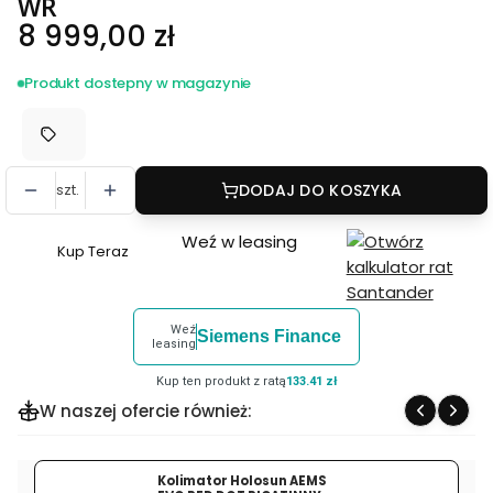
WR
Cena
8 999,00 zł
Produkt dostepny w magazynie
szt.
DODAJ DO KOSZYKA
Weź w leasing
Kup Teraz
Szybki
zakup
dla
Weź
Siemens Finance
produktu
leasing
Obiektyw
Kup ten produkt z ratą
133.41 zł
Fujinon
W naszej ofercie również:
GF
45-
100
Kolimator Holosun AEMS