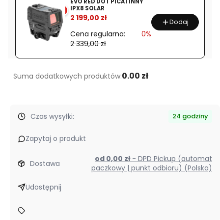
EVO RED DOT PICATINNY
f/4
IPX8 SOLAR
%
R
2 199,00 zł
Dodaj
LM
Cena regularna:
0%
WR
2 339,00 zł
0.00 zł
Suma dodatkowych produktów:
Czas wysyłki:
24 godziny
Zapytaj o produkt
od 0,00 zł
- DPD Pickup (automat
Dostawa
paczkowy | punkt odbioru) (Polska)
Udostępnij