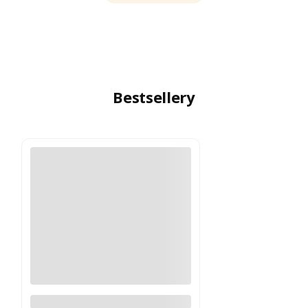
Bestsellery
Logitech MX Master 4