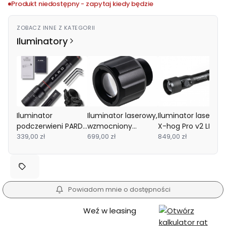
Produkt niedostępny - zapytaj kiedy będzie
ZOBACZ INNE Z KATEGORII
Iluminatory
Iluminator
Iluminator laserowy,
Iluminator laserow
podczerwieni PARD
wzmocniony
X-hog Pro v2 LED
InfraX 850nm
339,00 zł
TenoSight H-940
699,00 zł
940/850 nm
849,00 zł
do Hikmicro Habrok
Powiadom mnie o dostępności
Weź w leasing