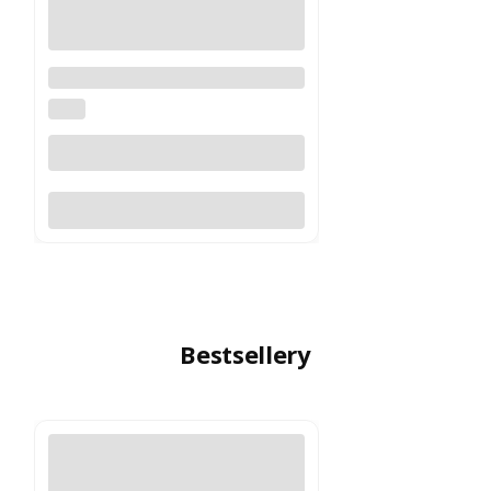
Iluminator podczerwieni Pard
TL3 940nm z uchwytem
PARD
Do koszyka
Bestsellery