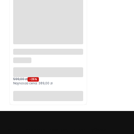
Logitech MX Master 4
Grafitowy PROMOCJA
LOGITECH
599,00 zł
-25%
Najniższa cena:
389,00 zł
Do koszyka
Beafoto
– aparaty, obiektywy i optyka myśliwska: