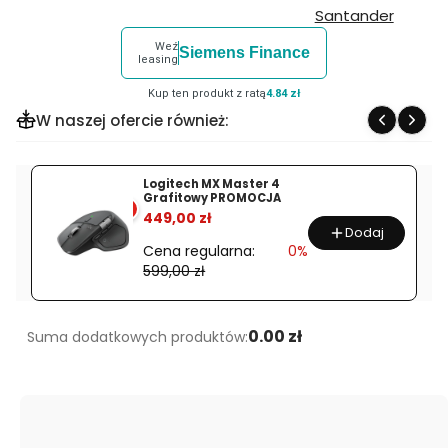
Weź
Siemens Finance
leasing
Kup ten produkt z ratą
4.84 zł
W naszej ofercie również:
Logitech MX Master 4
Grafitowy PROMOCJA
%
449,00 zł
Dodaj
Cena regularna:
0%
599,00 zł
0.00 zł
Suma dodatkowych produktów: