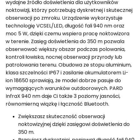
wydajne źródło doświetlenia dla użytkowników
noktowizji, którzy potrzebują dyskretnej i skutecznej
obserwacji po zmroku. Urządzenie wykorzystuje
technologię VCSEL/LED, długość fali 940 nm oraz
moc 5 W, dzięki czemu wspiera pracę noktowizora
w terenie. Zasięg doświetlenia do 350 m pozwala
obserwować większy obszar podczas polowania,
kontroli łowiska, nocnej obserwacji przyrody lub
patrolowania terenu. Obudowa ze stopu aluminium,
klasa szczelności IP67 i zasilanie akumulatorem Li-
ion 18650 sprawiają, że model dobrze pasuje do
wymagających warunków outdoorowych. PARD
InfraX 940 nm daje Ci także 3 poziomy jasności,
równomierną wiązkę i łączność Bluetooth.
Zwiększasz skuteczność obserwacji
noktowizyjnej dzięki zasięgowi doświetlenia do
350 m.
Pracujesz dyskretniej, ponieważ długość fali 940