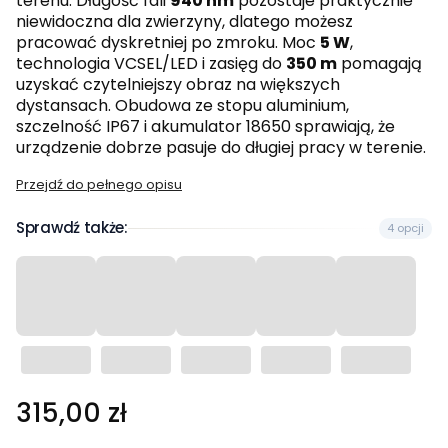
terenu. Długość fali
940 nm
pozostaje praktycznie
niewidoczna dla zwierzyny, dlatego możesz
pracować dyskretniej po zmroku. Moc
5 W
,
technologia VCSEL/LED i zasięg do
350 m
pomagają
uzyskać czytelniejszy obraz na większych
dystansach. Obudowa ze stopu aluminium,
szczelność IP67 i akumulator 18650 sprawiają, że
urządzenie dobrze pasuje do długiej pracy w terenie.
Przejdź do pełnego opisu
Sprawdź także:
4 opcji
Cena
315,00 zł