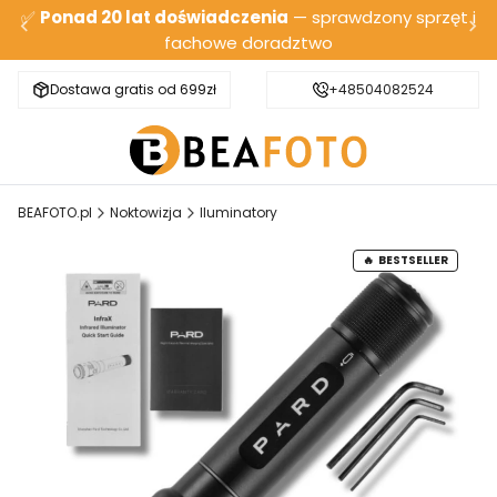
✅
Ponad 20 lat doświadczenia
— sprawdzony sprzęt i
fachowe doradztwo
Dostawa gratis od 699zł
Bezpieczna wysyłka
+48504082524
BEAFOTO.pl
Noktowizja
Iluminatory
BESTSELLER