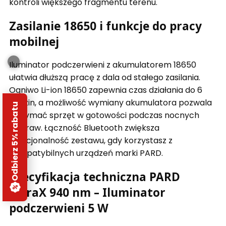
kontroli większego fragmentu terenu.
Zasilanie 18650 i funkcje do pracy
mobilnej
Iluminator podczerwieni z akumulatorem 18650
ułatwia dłuższą pracę z dala od stałego zasilania.
Ogniwo Li-ion 18650 zapewnia czas działania do 6
godzin, a możliwość wymiany akumulatora pozwala
Odbierz 5% rabatu
utrzymać sprzęt w gotowości podczas nocnych
wypraw. Łączność Bluetooth zwiększa
funkcjonalność zestawu, gdy korzystasz z
kompatybilnych urządzeń marki PARD.
Specyfikacja techniczna PARD
InfraX 940 nm – Iluminator
podczerwieni 5 W