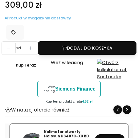
Cena
309,00 zł
Produkt w magazynie dostawcy
szt.
DODAJ DO KOSZYKA
Weź w leasing
Kup Teraz
Szybki
zakup
dla
Weź
Siemens Finance
produktu
leasing
Filtr
Kup ten produkt z ratą
4.52 zł
polaryzacyjny
W naszej ofercie również:
NiSi
CPL
True
Kolimator otwarty
Color
Holosun HS407C-X3 RD