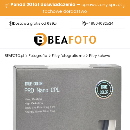
✅
Ponad 20 lat doświadczenia
— sprawdzony sprzęt i
fachowe doradztwo
Dostawa gratis od 699zł
Bezpieczna wysyłka
+48504082524
BEAFOTO.pl
Fotografia
Filtry fotograficzne
Filtry kołowe