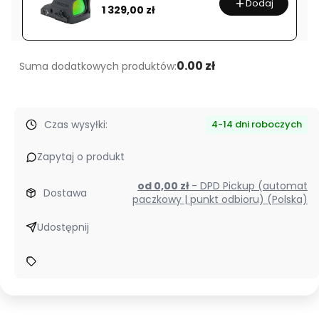
Dodaj
Cena
1 329,00 zł
Pro
Nano
72
mm
0.00 zł
Suma dodatkowych produktów:
Czas wysyłki:
4-14 dni roboczych
Zapytaj o produkt
od 0,00 zł
- DPD Pickup (automat
Dostawa
paczkowy | punkt odbioru) (Polska)
Udostępnij