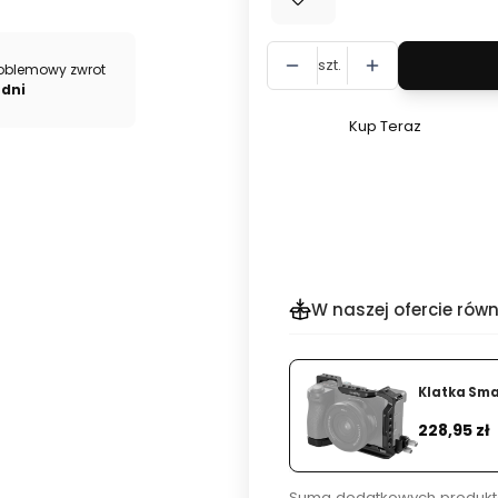
szt.
oblemowy zwrot
 dni
Kup Teraz
Szybki
zakup
dla
produktu
Kolimator
Vortex
StrikeFire
W naszej ofercie równ
II
Red
Klatka Sma
Cena
228,95 zł
Suma dodatkowych produkt