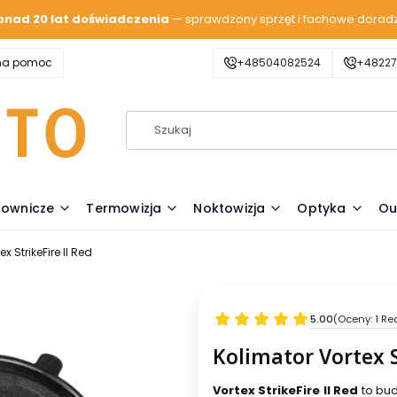
onad 20 lat doświadczenia
— sprawdzony sprzęt i fachowe dorad
zna pomoc
+48504082524
+48227
lownicze
Termowizja
Noktowizja
Optyka
Ou
x StrikeFire II Red
5.00
(Oceny: 1 Re
Kolimator Vortex S
Vortex StrikeFire II Red
to bud