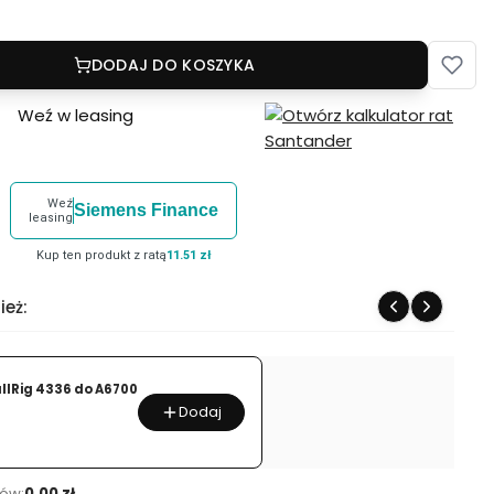
DODAJ DO KOSZYKA
Weź w leasing
Weź
Siemens Finance
leasing
Kup ten produkt z ratą
11.51 zł
ież:
llRig 4336 do A6700
Dodaj
ów:
0.00 zł