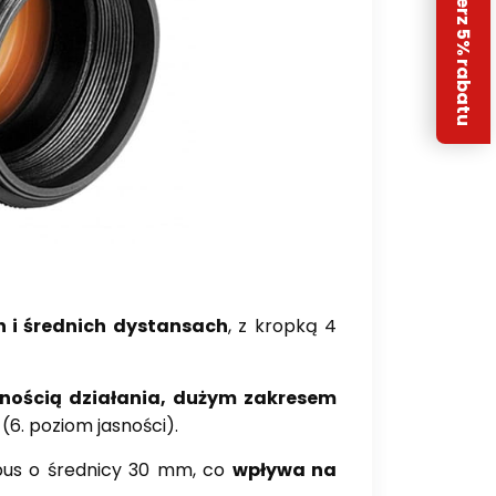
Odbierz 5% rabatu
h i średnich dystansach
, z kropką 4
dnością działania, dużym zakresem
6. poziom jasności).
ubus o średnicy 30 mm, co
wpływa na