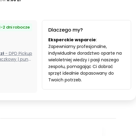
1-2 dni robocze
Dlaczego my?
Eksperckie wsparcie
:
Zapewniamy profesjonalne,
indywidualne doradztwo oparte na
0 zł
- DPD Pickup
czkowy | punkt
wieloletniej wiedzy i pasji naszego
odbioru) (Polska)
zespołu, pomagając Ci dobrać
sprzęt idealnie dopasowany do
Twoich potrzeb.