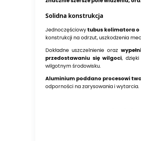
znacznie szersze pole widzenia, ora
Solidna konstrukcja
Jednoczęściowy
tubus kolimatora o
konstrukcji na odrzut, uszkodzenia me
Dokładne uszczelnienie oraz
wypełn
przedostawaniu się wilgoci
, dzię
wilgotnym środowisku.
Aluminium poddano procesowi twa
odporności na zarysowania i wytarcia.