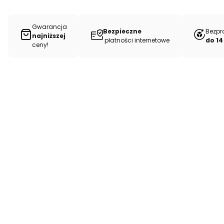
Gwarancja
Bezpieczne
Bezpr
najniższej
płatności internetowe
do 14
ceny!