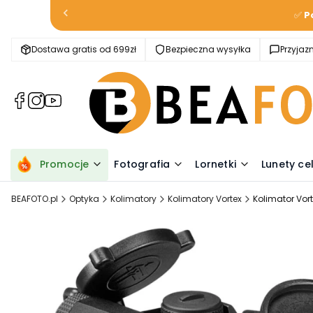
✅
P
Dostawa gratis od 699zł
Bezpieczna wysyłka
Przyja
(Otwiera
(Otwiera
(Otwiera
się
się
się
w
w
w
nowej
nowej
nowej
karcie)
karcie)
karcie)
Promocje
Fotografia
Lornetki
Lunety ce
BEAFOTO.pl
Optyka
Kolimatory
Kolimatory Vortex
Kolimator Vorte