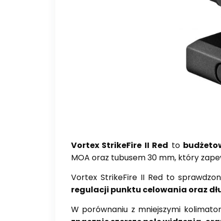
Vortex StrikeFire II Red
to
budżetow
MOA oraz tubusem 30 mm, który zapewn
Vortex StrikeFire II Red to sprawdzo
regulacji punktu celowania oraz d
W porównaniu z mniejszymi kolimatora