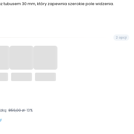
z tubusem 30 mm, który zapewnia szerokie pole widzenia.
2 opcji
%
żką:
859,00 zł
-13%
y