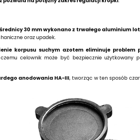
z pozwala na potężny zakres regulacji kropki
.
 średnicy 30 mm wykonano z trwałego aluminium lo
chaniczne oraz upadek.
ienie korpusu suchym azotem eliminuje problem 
ki czemu celownik może być bezpiecznie użytkowany 
rdego anodowania HA-III
, tworząc w ten sposób cza