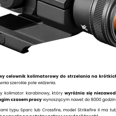
y celownik kolimatorowy do strzelania na krótkic
ia szerokie pole widzenia.
ny kolimator karabinowy, który
wyróżnia się niezawo
ługim czasem pracy
wynoszącym nawet do 8000 godzin (
mi typu Sparc lub Crossfire, model Strikefire II ma t