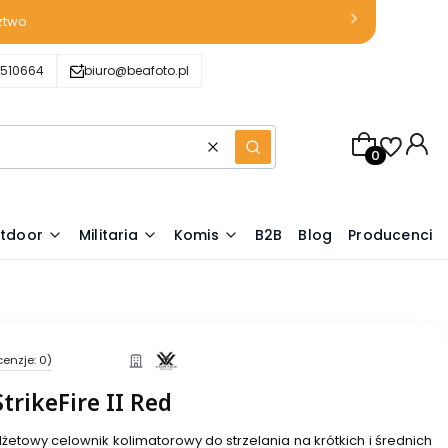
ztwo
510664
biuro@beafoto.pl
Produkty w k
Wyczyść
Szukaj
tdoor
Militaria
Komis
B2B
Blog
Producenci
cenzje: 0)
trikeFire II Red
żetowy celownik kolimatorowy do strzelania na krótkich i średnich