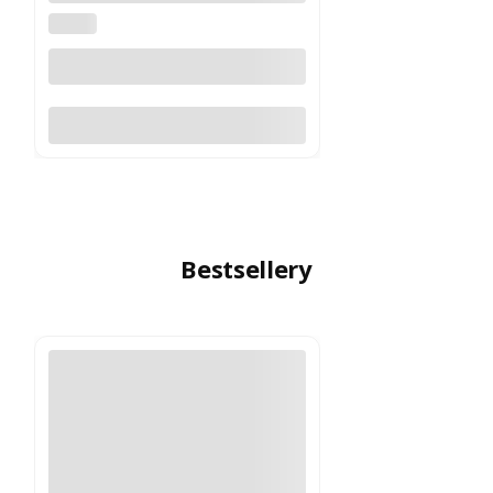
Viewmaster ED 16-48x65 WP
FOCUS
Do koszyka
Bestsellery