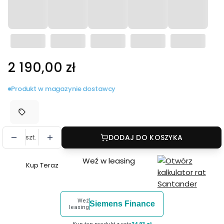
Cena
2 190,00 zł
Produkt w magazynie dostawcy
szt.
DODAJ DO KOSZYKA
Weź w leasing
Kup Teraz
Szybki
zakup
dla
Weź
Siemens Finance
produktu
leasing
Luneta