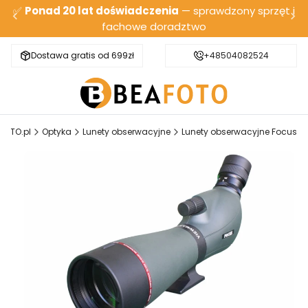
✅
Ponad 20 lat doświadczenia
— sprawdzony sprzęt i
fachowe doradztwo
Dostawa gratis od 699zł
Bezpieczna wysyłka
+48504082524
FOTO.pl
Optyka
Lunety obserwacyjne
Lunety obserwacyjne Focus