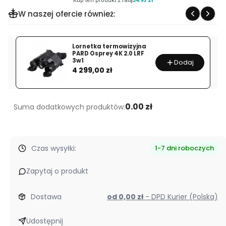
Kup ten produkt z ratą
34.93 zł
obserwacyjna
W naszej ofercie również:
Focus
Viewmaster
ED
Lornetka termowizyjna
PARD Osprey 4K 2.0 LRF
16-
3w1
Dodaj
Cena
48x65
4 299,00 zł
WP
+
statyw
0.00 zł
Suma dodatkowych produktów:
Velbon
638
Czas wysyłki:
1-7 dni roboczych
Zapytaj o produkt
Dostawa
od 0,00 zł
- DPD Kurier (Polska)
Udostępnij