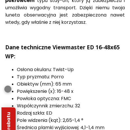
pokrowcem
typu stay-on, który ją zabezpiecza i
umożliwia wygodny transport. Dzięki niemu twoja
luneta obserwacyjna jest zabezpieczona nawet
wtedy, gdy właśnie z niej korzystasz.
Dane techniczne Viewmaster ED 16-48x65
WP:
Osłona okularu: Twist-Up
Typ pryzmatu: Porro
Obiektyw (mm): 65 mm
Powiększenie (x): 16-48 x
Powłoka optyczna: FMC
Współczynnik zmierzchu: 32
Rodzaj szkła: ED
Pole widzenia (kąt): 2,65-1,4 °
Średnica plamki wyjściowej: 4,1-1,4 mm