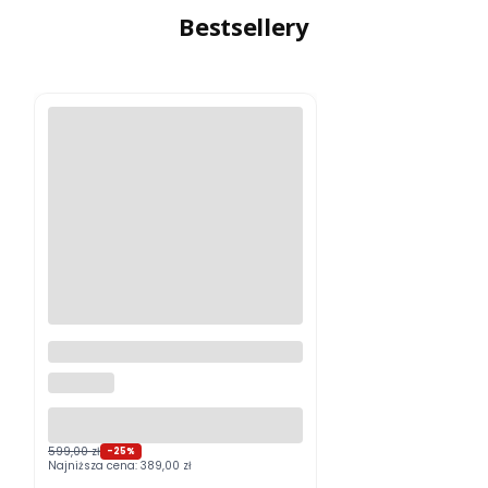
Bestsellery
Logitech MX Master 4
Grafitowy PROMOCJA
LOGITECH
599,00 zł
-25%
Najniższa cena:
389,00 zł