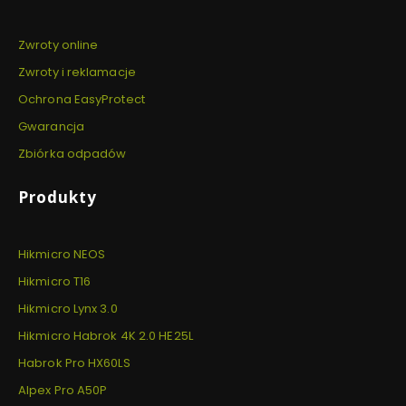
Zwroty online
Zwroty i reklamacje
Ochrona EasyProtect
Gwarancja
Zbiórka odpadów
Produkty
Hikmicro NEOS
Hikmicro T16
Hikmicro Lynx 3.0
Hikmicro Habrok 4K 2.0 HE25L
Habrok Pro HX60LS
Alpex Pro A50P