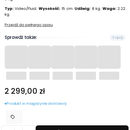
Typ:
Video/Fluid.
Wysokość:
15 cm.
Udźwig:
8 kg.
Waga:
2.22
kg.
Przejdź do pełnego opisu
Sprawdź także:
3 opcji
Cena
2 299,00 zł
Produkt w magazynie dostawcy