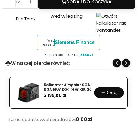
szt.
DODAJ DO KOSZYKA
Weź w leasing
Kup Teraz
Szybki
zakup
dla
Weź
Siemens Finance
produktu
leasing
Manfrotto
Kup ten produkt z ratą
34.06 zł
Głowica
W naszej ofercie również:
Video
Nitrotech
608
Kolimator Aimpoint COA-
MVH608AH
R 3,5MOA pod broń długą
Dodaj
Cena
3 199,00 zł
0.00 zł
Suma dodatkowych produktów: