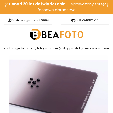
✅
Ponad 20 lat doświadczenia
— sprawdzony sprzęt i
fachowe doradztwo
Dostawa gratis od 699zł
Bezpieczna wysyłka
+48504082524
O.pl
Fotografia
Filtry fotograficzne
Filtry prostokątne i kwadratowe