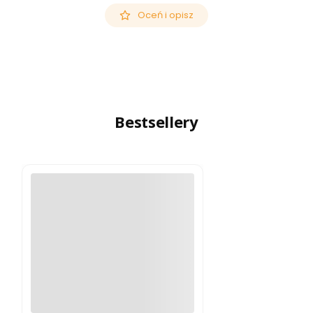
podczerwonym, która pomaga wyeliminować
Oceń i opisz
światło podczerwone przez obiektyw.
Bestsellery