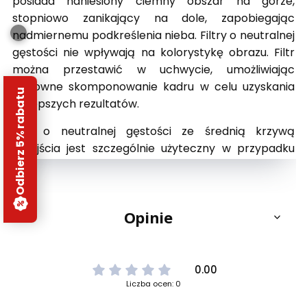
posiada naniesiony ciemny obszar na górze,
stopniowo zanikający na dole, zapobiegając
nadmiernemu podkreślenia nieba. Filtry o neutralnej
gęstości nie wpływają na kolorystykę obrazu. Filtr
można przestawić w uchwycie, umożliwiając
ponowne skomponowanie kadru w celu uzyskania
Odbierz 5% rabatu
najlepszych rezultatów.
Filtr o neutralnej gęstości ze średnią krzywą
przejścia jest szczególnie użyteczny w przypadku
obrazów przedstawiających budynki, góry i inne
elementy kształtujące się w kierunku nieba.
Dzięki zastosowaniu filtra o neutralnej gęstości
Opinie
aparat jest wrażliwy na światło podczerwone, które
rzuca niechciany czerwony kolor na zdjęcia podczas
fotografowania przy małym otworze przysłony. Aby
0.00
przywrócić naturalną kolorystykę NiSi dodał do tego
Liczba ocen: 0
filtra powłokę chroniącą przed promieniowaniem