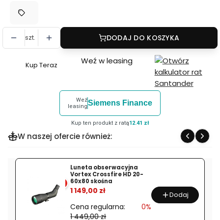
szt.
DODAJ DO KOSZYKA
Weź w leasing
Kup Teraz
Szybki
zakup
dla
Weź
Siemens Finance
produktu
leasing
NiSi
Kup ten produkt z ratą
12.41 zł
Nano
W naszej ofercie również:
IR
GND4
(0.6)
Luneta obserwacyjna
Vortex Crossfire HD 20-
Medium
60x80 skośna
%
100x150mm
1 149,00 zł
Dodaj
Cena regularna:
0%
1 449,00 zł