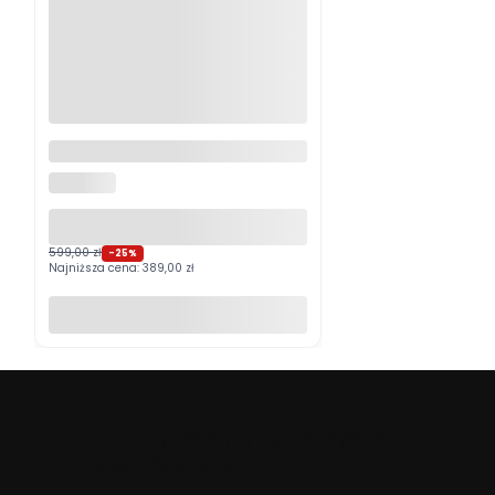
Logitech MX Master 4
Grafitowy PROMOCJA
LOGITECH
599,00 zł
-25%
Najniższa cena:
389,00 zł
Do koszyka
Beafoto
– aparaty, obiektywy i optyka myśliwska:
zobacz więcej, uchwyć lepiej.