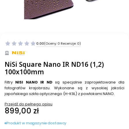
0.00
(Oceny: 0 Recenzje: 0)
NiSi Square Nano IR ND16 (1,2)
100x100mm
Filtry
NISI NANO IR ND
są specjalnie zaprojektowane dla
fotografów krajobrazu. Wykonane są z wysokiej jakości
japońskiego szkła optycznego (H-K9L) z powłokami NANO.
Przejdź do pełnego opisu
Cena
899,00 zł
Produkt w magazynie dostawcy