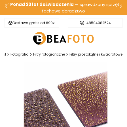
✅
Ponad 20 lat doświadczenia
— sprawdzony sprzęt i
fachowe doradztwo
Dostawa gratis od 699zł
Bezpieczna wysyłka
+48504082524
O.pl
Fotografia
Filtry fotograficzne
Filtry prostokątne i kwadratowe