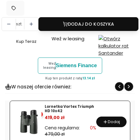
szt.
DODAJ DO KOSZYKA
Weź w leasing
Kup Teraz
Szybki
zakup
dla
Weź
Siemens Finance
produktu
leasing
NiSi
Kup ten produkt z ratą
13.14 zł
Square
W naszej ofercie również:
Nano
IR
ND16
Lornetka Vortex Triumph
HD 10x42
(1,2)
%
419,00 zł
100x100mm
Dodaj
Cena regularna:
0%
479,00 zł