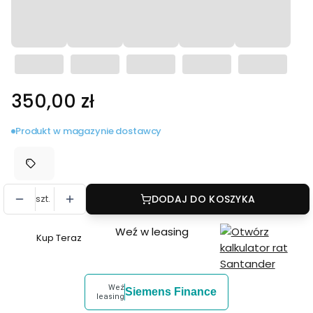
Cena
350,00 zł
Produkt w magazynie dostawcy
szt.
DODAJ DO KOSZYKA
Weź w leasing
Kup Teraz
Szybki
zakup
dla
Weź
Siemens Finance
produktu
leasing
Swarovski