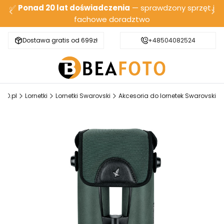
✅
Ponad 20 lat doświadczenia
— sprawdzony sprzęt i
fachowe doradztwo
Dostawa gratis od 699zł
Bezpieczna wysyłka
+48504082524
OTO.pl
Lornetki
Lornetki Swarovski
Akcesoria do lornetek Swarovski