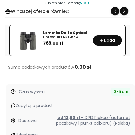
Kup ten produkt z ratą
5.38 zł
Deszczochron
W naszej ofercie również:
BGP
bino
guard
Lornetka Delta Optical
pro
Forest 10x42 Gen3
Dodaj
Cena
769,00 zł
do
EL,
EL
Range
0.00 zł
Suma dodatkowych produktów:
Czas wysyłki:
3-5 dni
Zapytaj o produkt
od 12,50 zł
- DPD Pickup (automat
Dostawa
paczkowy | punkt odbioru) (Polska)
Udostępnij