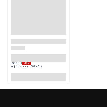
Logitech MX Master 4
Grafitowy PROMOCJA
LOGITECH
599,00 zł
-25%
Najniższa cena:
389,00 zł
Do koszyka
Beafoto
– aparaty, obiektywy i optyka myśliwska: