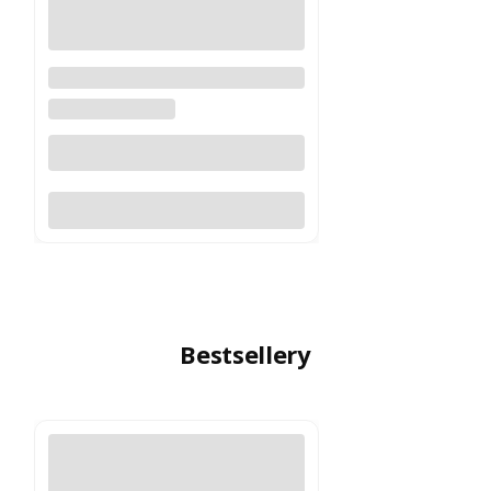
Lornetka Swarovski NL Pure
10x32
SWAROVSKI OPTIK
Do koszyka
Bestsellery