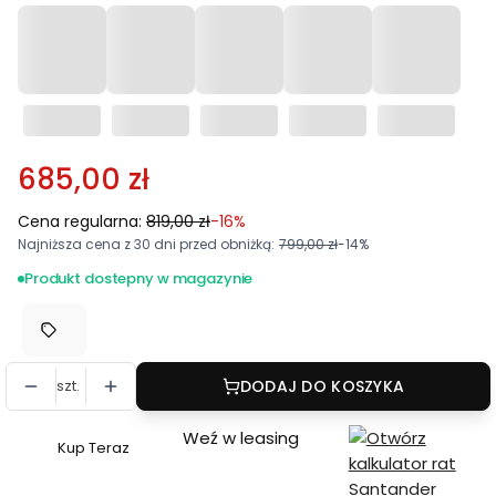
685,00 zł
Cena regularna:
819,00 zł
-16%
Najniższa cena z 30 dni przed obniżką:
799,00 zł
-14%
Produkt dostepny w magazynie
szt.
DODAJ DO KOSZYKA
Weź w leasing
Kup Teraz
Szybki
zakup