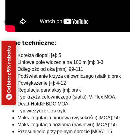
Dane techniczne:
Odbierz 5% rabatu
Korekta dioptrii [±]: 5
Liniowe pole widzenia na 100 m [m]: 8-3
Odległość od oka [mm]: 99-111
Podświetlenie krzyża celowniczego (siatki): brak
Powiększenie [×]: 4-12
Regulacja paralaksy [m]: brak
Typ krzyża celowniczego (siatki): V-Plex MOA,
Dead-Hold® BDC MOA
Typ wieżyczek: zakryte
Maks. regulacja pionowa (wysokości) [MOA]: 50
Maks. regulacja pozioma (nawiewu) [MOA]: 50
Przesunięcie przy pełnym obrocie [MOA]: 15