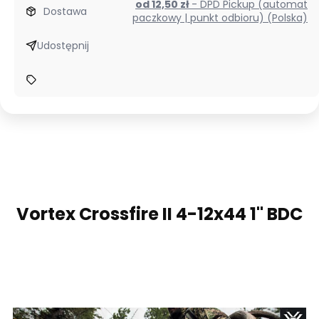
od 12,50 zł
- DPD Pickup (automat
Dostawa
paczkowy | punkt odbioru) (Polska)
Udostępnij
Vortex Crossfire II
4-12x44 1'' BDC