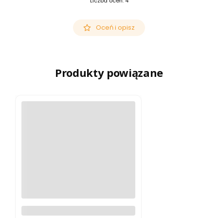
Liczba ocen: 4
Oceń i opisz
Produkty powiązane
Primos Trigger Stick Gen II
Deluxe Trójnóg