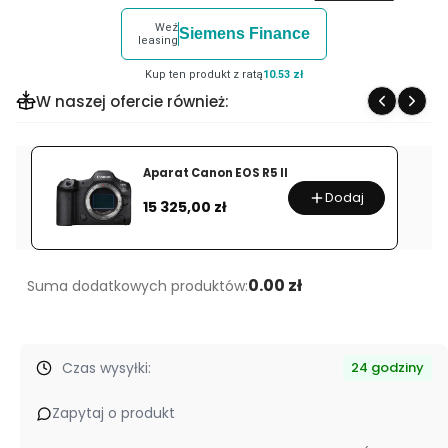
dla
Weź
Siemens Finance
produktu
leasing
Vortex
Kup ten produkt z ratą
10.53 zł
Crossfire
W naszej ofercie również:
II
4-
12x44
Aparat Canon EOS R5 II
1''
Dodaj
Cena
15 325,00 zł
BDC
Luneta
celownicza
0.00 zł
Suma dodatkowych produktów:
Czas wysyłki:
24 godziny
Zapytaj o produkt