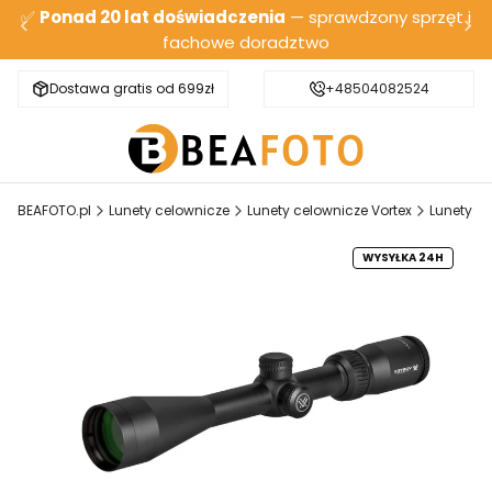
✅
Ponad 20 lat doświadczenia
— sprawdzony sprzęt i
fachowe doradztwo
Dostawa gratis od 699zł
Bezpieczna wysyłka
+48504082524
BEAFOTO.pl
Lunety celownicze
Lunety celownicze Vortex
Lunety ce
WYSYŁKA 24H