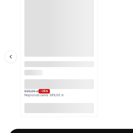
Logitech MX Master 4
Grafitowy PROMOCJA
LOGITECH
599,00 zł
-25%
Najniższa cena:
389,00 zł
Do koszyka