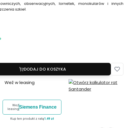
lowniczych, obserwacyjnych, lornetek, monokularów i innych
zenia szkieł.
e
DODAJ DO KOSZYKA
Weź w leasing
Weź
Siemens Finance
leasing
Kup ten produkt z ratą
1.49 zł