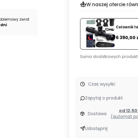
do
W naszej ofercie równ
optyki
VTX
oblemowy zwrot
Fog
 dni
Celownik t
Free
Cena
6 390,00 
w
pudełku
Suma dodatkowych produkt
Czas wysyłki:
Zapytaj o produkt
od 12,5
Dostawa
(automat pa
Udostępnij