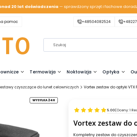
onad 20 lat doświadczenia
— sprawdzony sprzęt i fachowe dorad
zna pomoc
+48504082524
+48227
lownicze
Termowizja
Noktowizja
Optyka
Ou
estawy czyszczące do lunet celowniczych
Vortex zestaw do optyki VTX 
WYSYŁKA 24H
5.00
(Oceny: 1 Re
Vortex zestaw do 
Kompletny zestaw do czyszczenia