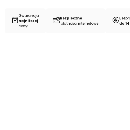
Gwarancja
Bezpieczne
Bezpr
najniższej
płatności internetowe
do 14
ceny!