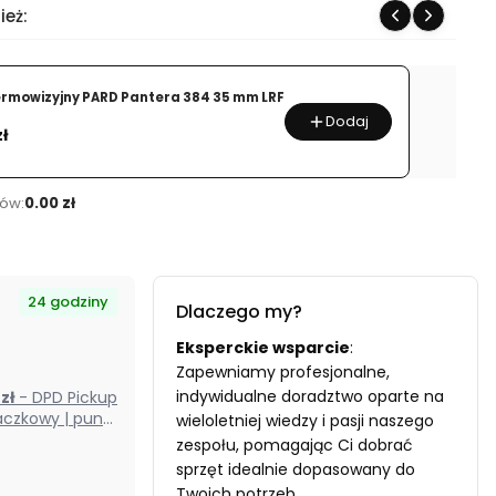
ież:
ermowizyjny PARD Pantera 384 35 mm LRF
Dodaj
zł
ów:
0.00 zł
24 godziny
Dlaczego my?
Eksperckie wsparcie
:
Zapewniamy profesjonalne,
indywidualne doradztwo oparte na
0 zł
- DPD Pickup
czkowy | punkt
wieloletniej wiedzy i pasji naszego
odbioru) (Polska)
zespołu, pomagając Ci dobrać
sprzęt idealnie dopasowany do
Twoich potrzeb.