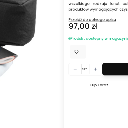
wszelkiego rodzaju lunet ce
produktów wymagających czyszc
Przejdź do pełnego opisu
Cena
97,00 zł
Produkt dostepny w magazyni
szt.
Kup Teraz
Szybki
zakup
dla
produktu
Vortex
zestaw