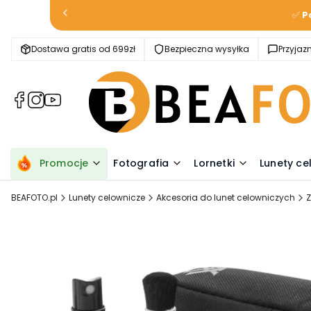
✅
P
Dostawa gratis od 699zł
Bezpieczna wysyłka
Przyja
(Otwiera
(Otwiera
(Otwiera
się
się
się
w
w
w
nowej
nowej
nowej
karcie)
karcie)
karcie)
Promocje
Fotografia
Lornetki
Lunety ce
BEAFOTO.pl
Lunety celownicze
Akcesoria do lunet celowniczych
Z