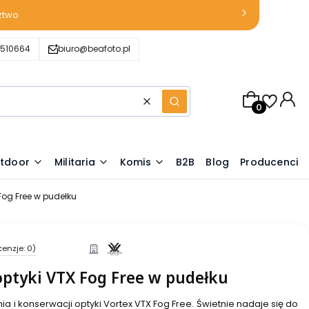
ztwo
510664
biuro@beafoto.pl
Produkty w k
Wyczyść
Szukaj
tdoor
Militaria
Komis
B2B
Blog
Producenci
Fog Free w pudełku
cenzje: 0)
optyki VTX Fog Free w pudełku
 i konserwacji optyki Vortex VTX Fog Free. Świetnie nadaje się do