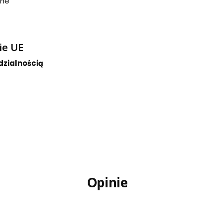
one
ie UE
dzialnością
Opinie