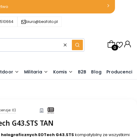
ztwo
510664
biuro@beafoto.pl
Produkty w k
Wyczyść
Szukaj
tdoor
Militaria
Komis
B2B
Blog
Producenci
cenzje: 0)
ech G43.STS TAN
w holograficznych EOTech G43.STS
kompatybilny ze wszystkimi