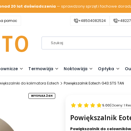
onad 20 lat doświadczenia
— sprawdzony sprzęt i fachowe dorad
zna pomoc
+48504082524
+48227
lownicze
Termowizja
Noktowizja
Optyka
Ou
większalniki do kolimatora Eotech
Powiększalnik Eotech G43.STS TAN
WYSYŁKA 24H
5.00
(Oceny: 1 Re
Powiększalnik Eot
Powiększalnik do celownikó