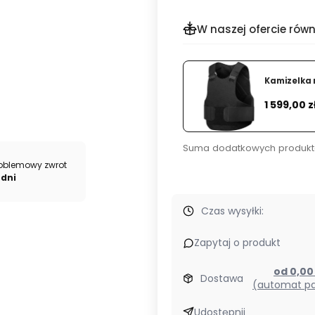
Eotech
G43.STS
W naszej ofercie równ
TAN
Kamizelka 
Cena
1 599,00 z
Suma dodatkowych produkt
oblemowy zwrot
 dni
Czas wysyłki:
Zapytaj o produkt
od 0,0
Dostawa
(automat pa
Udostępnij