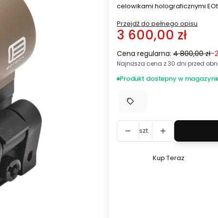
celowikami holograficznymi EO
Przejdź do pełnego opisu
3 600,00 zł
Cena regularna:
4 800,00 zł
-
Najniższa cena z 30 dni przed obni
Produkt dostepny w magazyni
szt.
Kup Teraz
Szybki
zakup
dla
produktu
Powiększalnik