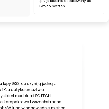
sprzęt idealnie dopasowany do
Twoich potrzeb.
lupy G33, co czyni ją jedną z
 1X, a optyka umożliwia
szystkimi modelami EOTECH
o kompaktowa i wszechstronna
u obróć lupę w odpowiednie miejsce.