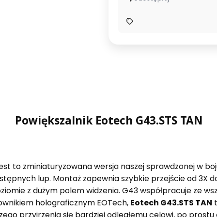
Powiększalnik Eotech G43.STS TAN
est to zminiaturyzowana wersja naszej sprawdzonej w boju 
stępnych lup. Montaż zapewnia szybkie przejście od 3X do
poziomie z dużym polem widzenia. G43 współpracuje ze w
lownikiem holograficznym EOTech,
Eotech G43.STS TAN
t
zego przyjrzenia się bardziej odległemu celowi, po prost