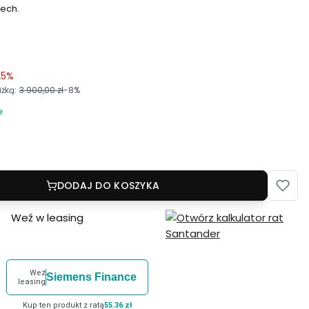
tech.
25%
żką:
3 900,00 zł
-8%
e
DODAJ DO KOSZYKA
Weź w leasing
Weź
Siemens Finance
leasing
Kup ten produkt z ratą
55.36 zł