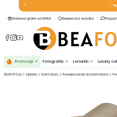
✅
P
Dostawa gratis od 699zł
Bezpieczna wysyłka
Przyja
(Otwiera
(Otwiera
(Otwiera
się
się
się
w
w
w
nowej
nowej
nowej
karcie)
karcie)
karcie)
Promocje
Fotografia
Lornetki
Lunety ce
BEAFOTO.pl
Optyka
Kolimatory
Powiększalniki do kolimatora
Po