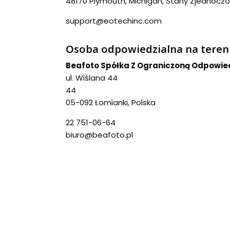
48170 Plymouth, Michigan, Stany Zjednocz
support@eotechinc.com
Osoba odpowiedzialna na teren
Beafoto Spółka Z Ograniczoną Odpowie
ul. Wiślana 44
44
05-092 Łomianki, Polska
22 751-06-64
biuro@beafoto.pl