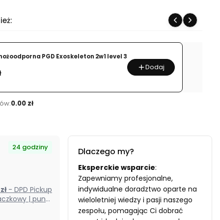
ież:
nożoodporna PGD Exoskeleton 2w1 level 3
Dodaj
ł
ów:
0.00 zł
24 godziny
Dlaczego my?
Eksperckie wsparcie
:
Zapewniamy profesjonalne,
indywidualne doradztwo oparte na
0 zł
- DPD Pickup
czkowy | punkt
wieloletniej wiedzy i pasji naszego
odbioru) (Polska)
zespołu, pomagając Ci dobrać