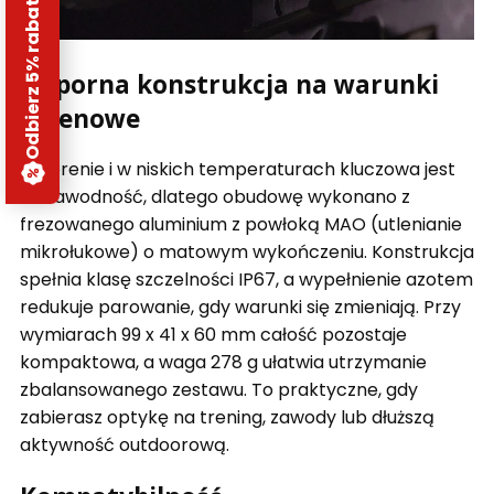
Odbierz 5% rabatu
Odporna konstrukcja na warunki
terenowe
W terenie i w niskich temperaturach kluczowa jest
niezawodność, dlatego obudowę wykonano z
frezowanego aluminium z powłoką MAO (utlenianie
mikrołukowe) o matowym wykończeniu. Konstrukcja
spełnia klasę szczelności IP67, a wypełnienie azotem
redukuje parowanie, gdy warunki się zmieniają. Przy
wymiarach 99 x 41 x 60 mm całość pozostaje
kompaktowa, a waga 278 g ułatwia utrzymanie
zbalansowanego zestawu. To praktyczne, gdy
zabierasz optykę na trening, zawody lub dłuższą
aktywność outdoorową.