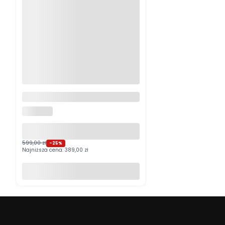
Logitech MX Master 4
Grafitowy PROMOCJA
LOGITECH
599,00 zł
-25%
Najniższa cena:
389,00 zł
Do koszyka