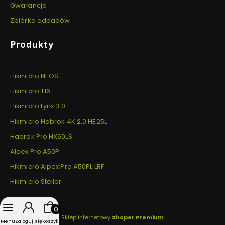
Gwarancja
Zbiórka odpadów
Produkty
Hikmicro NEOS
Hikmicro T16
Hikmicro Lynx 3.0
Hikmicro Habrok 4K 2.0 HE25L
Habrok Pro HX60LS
Alpex Pro A50P
Hikmicro Alpex Pro A50PL LRF
Hikmicro Stellar
Produkty w koszyku: 0. Zobacz szczegóły
Sklep internetowy
Shoper Premium
Menu
Zaloguj się
Koszyk