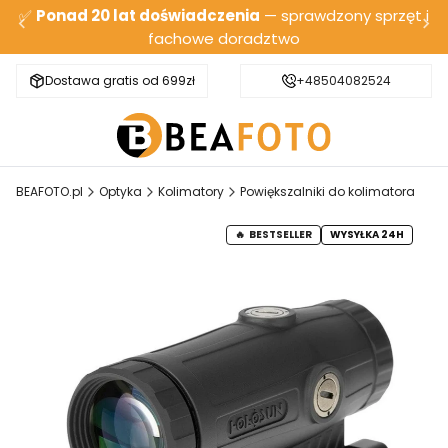
✅
Ponad 20 lat doświadczenia
— sprawdzony sprzęt i
fachowe doradztwo
Dostawa gratis od 699zł
Bezpieczna wysyłka
+48504082524
BEAFOTO.pl
Optyka
Kolimatory
Powiększalniki do kolimatora
BESTSELLER
WYSYŁKA 24H