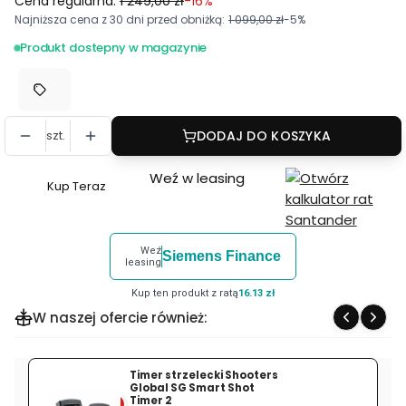
Cena regularna:
1 249,00 zł
-16%
Najniższa cena z 30 dni przed obniżką:
1 099,00 zł
-5%
Produkt dostepny w magazynie
szt.
DODAJ DO KOSZYKA
Weź w leasing
Kup Teraz
Szybki
zakup
dla
Weź
Siemens Finance
produktu
leasing
Powiększalnik
Kup ten produkt z ratą
16.13 zł
Holosun
W naszej ofercie również:
HM3X
3X
Montaż
Timer strzelecki Shooters
Global SG Smart Shot
Flip
Timer 2
%