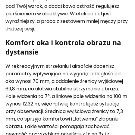
pod Twój wzrok, a dodatkowo ostrość regulujesz
pierścieniem w obiektywie. W efekcie cel jest
wyraźniejszy, a praca z zestawem mniej męczy przy
dłuższej sesji.
Komfort oka i kontrola obrazu na
dystansie
W rekreacyjnym strzelaniu i airsofcie docenisz
parametry wpływające na wygodę: odległość od
oka wynosi 70 mm, a oddalenie źrenicy wyjściowej
69,8 mm, co ułatwia stabilne utrzymanie obrazu.
Pole widzenia to 7°, a liniowe pole widzenia na 100 m
wynosi 12,32 m, więc łatwiej kontrolujesz sytuację
przy obserwacji. Średnica wyjściowa źrenicy to 7,3
mm, co sprzyja komfortowi i „łatwemu” złapaniu
obrazu. Takie wartości pomagają zachować
pewność przy szybkim przejściu z 1x na 3x i z