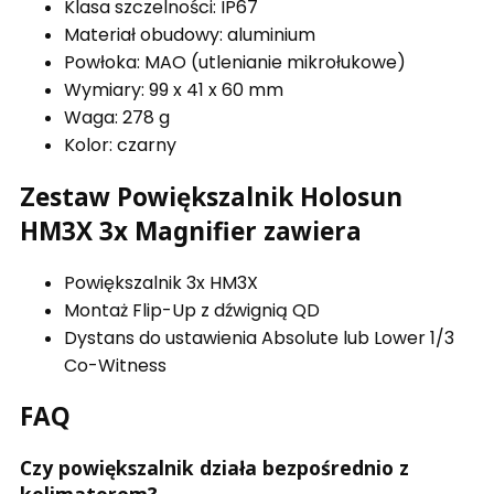
Klasa szczelności: IP67
Materiał obudowy: aluminium
Powłoka: MAO (utlenianie mikrołukowe)
Wymiary: 99 x 41 x 60 mm
Waga: 278 g
Kolor: czarny
Zestaw Powiększalnik Holosun
HM3X 3x Magnifier zawiera
Powiększalnik 3x HM3X
Montaż Flip-Up z dźwignią QD
Dystans do ustawienia Absolute lub Lower 1/3
Co-Witness
FAQ
Czy powiększalnik działa bezpośrednio z
kolimatorem?