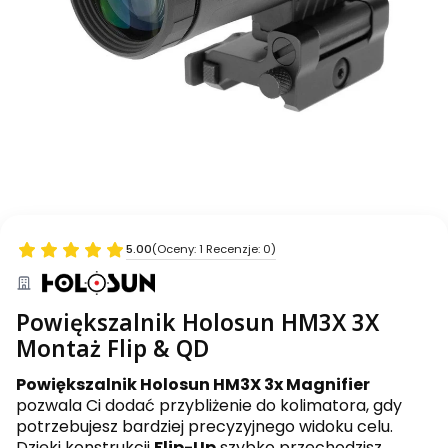
5.00
(Oceny: 1 Recenzje: 0)
Powiększalnik Holosun HM3X 3X
Montaż Flip & QD
Powiększalnik Holosun HM3X 3x Magnifier
pozwala Ci dodać przybliżenie do kolimatora, gdy
potrzebujesz bardziej precyzyjnego widoku celu.
Dzięki konstrukcji
Flip-Up
szybko przechodzisz