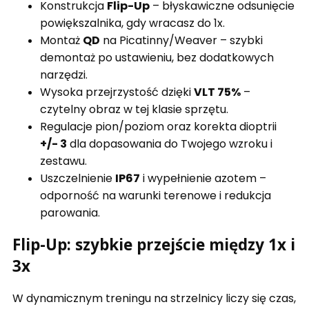
Konstrukcja
Flip-Up
– błyskawiczne odsunięcie
powiększalnika, gdy wracasz do 1x.
Montaż
QD
na Picatinny/Weaver – szybki
demontaż po ustawieniu, bez dodatkowych
narzędzi.
Wysoka przejrzystość dzięki
VLT 75%
–
czytelny obraz w tej klasie sprzętu.
Regulacje pion/poziom oraz korekta dioptrii
+/- 3
dla dopasowania do Twojego wzroku i
zestawu.
Uszczelnienie
IP67
i wypełnienie azotem –
odporność na warunki terenowe i redukcja
parowania.
Flip-Up: szybkie przejście między 1x i
3x
W dynamicznym treningu na strzelnicy liczy się czas,