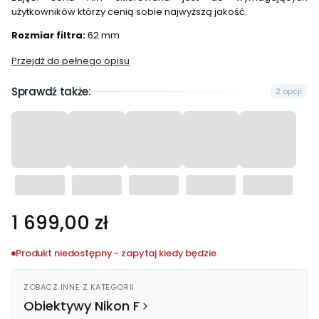
użytkowników którzy cenią sobie najwyższą jakość.
Rozmiar filtra:
62 mm
Przejdź do pełnego opisu
Sprawdź także:
2 opcji
Cena
1 699,00 zł
Produkt niedostępny - zapytaj kiedy będzie
ZOBACZ INNE Z KATEGORII
Obiektywy Nikon F