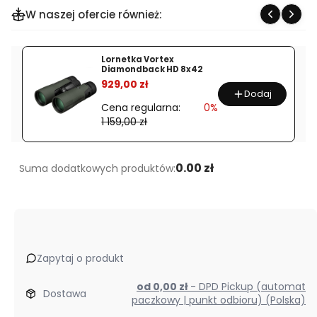
W naszej ofercie również:
Lornetka Vortex
Diamondback HD 8x42
%
929,00 zł
Dodaj
Cena regularna:
0%
1 159,00 zł
0.00 zł
Suma dodatkowych produktów:
Zapytaj o produkt
od 0,00 zł
- DPD Pickup (automat
Dostawa
paczkowy | punkt odbioru) (Polska)