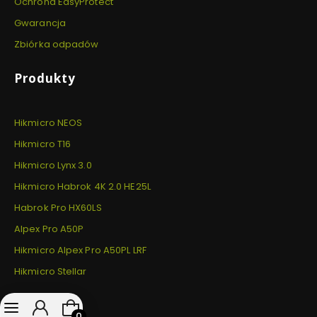
Ochrona EasyProtect
Gwarancja
Zbiórka odpadów
Produkty
Hikmicro NEOS
Hikmicro T16
Hikmicro Lynx 3.0
Hikmicro Habrok 4K 2.0 HE25L
Habrok Pro HX60LS
Alpex Pro A50P
Hikmicro Alpex Pro A50PL LRF
Hikmicro Stellar
Produkty w koszyku: 0. Zobacz szczegóły