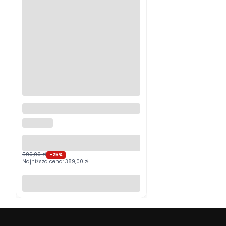
Logitech MX Master 4
Grafitowy PROMOCJA
LOGITECH
599,00 zł
-25%
Najniższa cena:
389,00 zł
Do koszyka