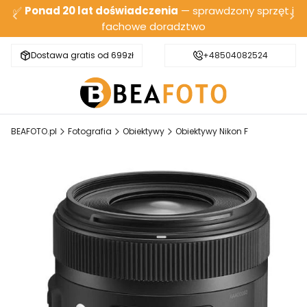
✅
Ponad 20 lat doświadczenia
— sprawdzony sprzęt i
fachowe doradztwo
Dostawa gratis od 699zł
Bezpieczna wysyłka
+48504082524
BEAFOTO.pl
Fotografia
Obiektywy
Obiektywy Nikon F