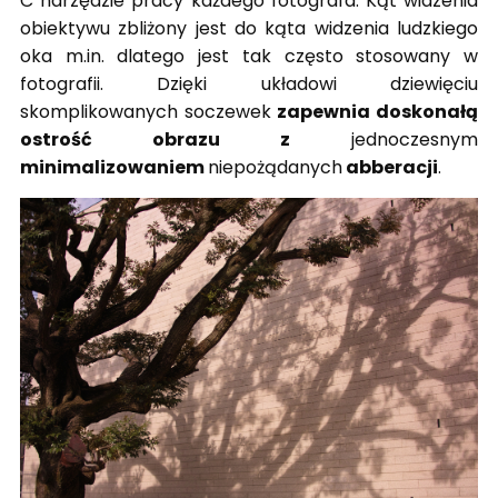
C narzędzie pracy każdego fotografa. Kąt widzenia
obiektywu zbliżony jest do kąta widzenia ludzkiego
oka m.in. dlatego jest tak często stosowany w
fotografii. Dzięki układowi dziewięciu
skomplikowanych soczewek
zapewnia doskonałą
ostrość obrazu
z
jednoczesnym
minimalizowaniem
niepożądanych
abberacji
.