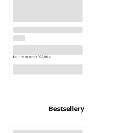
Sigma magnetyczny uchwyt na
dekielek
SIGMA
Najniższa cena:
109,00 zł
Do koszyka
Bestsellery