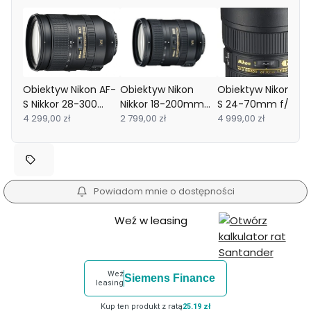
Obiektyw Nikon AF-
Obiektyw Nikon
Obiektyw Nikon AF-
S Nikkor 28-300
Nikkor 18-200mm
S 24-70mm f/2.8G
mm f/3.5-5.6G ED
4 299,00 zł
f/3.5-5.6 G IF-ED
2 799,00 zł
ED - WYPRZEDAŻ
4 999,00 zł
VR
AF-S VRII DX
Powiadom mnie o dostępności
Weź w leasing
Weź
Siemens Finance
leasing
Kup ten produkt z ratą
25.19 zł