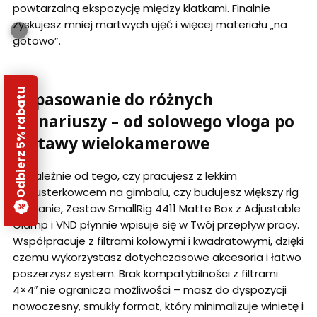
powtarzalną ekspozycję między klatkami. Finalnie
zyskujesz mniej martwych ujęć i więcej materiału „na
gotowo”.
Odbierz 5% rabatu
Dopasowanie do różnych
scenariuszy – od solowego vloga po
zestawy wielokamerowe
Niezależnie od tego, czy pracujesz z lekkim
bezlusterkowcem na gimbalu, czy budujesz większy rig
na planie, Zestaw SmallRig 4411 Matte Box z Adjustable
Clamp i VND płynnie wpisuje się w Twój przepływ pracy.
Współpracuje z filtrami kołowymi i kwadratowymi, dzięki
czemu wykorzystasz dotychczasowe akcesoria i łatwo
poszerzysz system. Brak kompatybilności z filtrami
4×4″ nie ogranicza możliwości – masz do dyspozycji
nowoczesny, smukły format, który minimalizuje winietę i