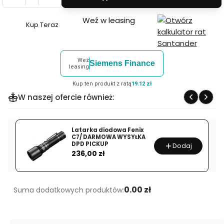
Weź w leasing
Kup Teraz
Szybki
zakup
dla
Weź
Siemens Finance
produktu
leasing
Zestaw
Kup ten produkt z ratą
19.12 zł
SmallRig
W naszej ofercie również:
4411
Matte
Box
Latarka diodowa Fenix
C7/ DARMOWA WYSYŁKA
z
DPD PICKUP
Dodaj
Cena
Adjustable
236,00 zł
Clamp
i
VND
0.00 zł
Suma dodatkowych produktów: