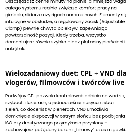
Oszczędzasz cenne minuty na planie, a mniejsza waga
całego systemu realnie zwiększa komfort pracy na
gimbalu, sliderze czy rigach naramiennych. Elementy są
intuicyjne w obsłudze, a regulowany zacisk (Adjustable
Clamp) pewnie chwyta obiektyw, zapewniając
powtarzalność pozycji. Kiedy trzeba, wszystko
demontujesz równie szybko – bez plątaniny pierścieni i
nakrętek.
Wielozadaniowy duet: CPL + VND dla
vlogerów, filmowców i twórców live
Podwójny CPL pozwala kontrolować odbicia na wodzie,
szybach i lakierach, a jednocześnie nasyca niebo i
zieleń, co docenisz w plenerach. VND umożliwia
domknięcie ekspozycji w ostrym słońcu bez podbijania
ISO czy drastycznego przymykania przysłony –
zachowujesz pożądany bokeh i „filmowy” czas migawki.