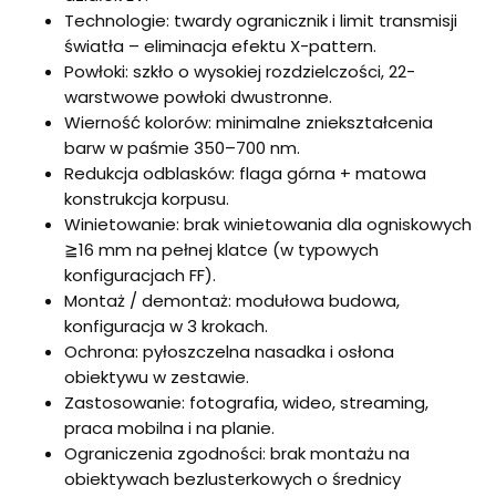
Technologie: twardy ogranicznik i limit transmisji
światła – eliminacja efektu X-pattern.
Powłoki: szkło o wysokiej rozdzielczości, 22-
warstwowe powłoki dwustronne.
Wierność kolorów: minimalne zniekształcenia
barw w paśmie 350–700 nm.
Redukcja odblasków: flaga górna + matowa
konstrukcja korpusu.
Winietowanie: brak winietowania dla ogniskowych
≧16 mm na pełnej klatce (w typowych
konfiguracjach FF).
Montaż / demontaż: modułowa budowa,
konfiguracja w 3 krokach.
Ochrona: pyłoszczelna nasadka i osłona
obiektywu w zestawie.
Zastosowanie: fotografia, wideo, streaming,
praca mobilna i na planie.
Ograniczenia zgodności: brak montażu na
obiektywach bezlusterkowych o średnicy