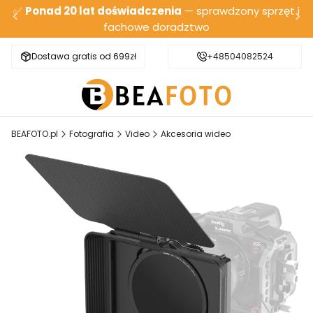
✅
Ponad 20 lat doświadczenia
— sprawdzony sprzęt i
fachowe doradztwo
Dostawa gratis od 699zł
Bezpieczna wysyłka
+48504082524
BEAFOTO.pl
Fotografia
Video
Akcesoria wideo