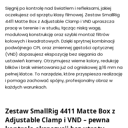
Sięgnij po kontrolę nad światłem i refleksami, jakiej
oczekujesz od sprzętu klasy filmowej. Zestaw SmallRig
4411 Matte Box z Adjustable Clamp i VND upraszcza
pracę w terenie i w studiu, łącząc niską wagę,
modułową konstrukcję oraz szybki montaż filtrów
kołowych i kwadratowych. Dzięki sprytnej kombinacji
podwójnego CPL oraz zmiennej gęstości optycznej
(VND) dopasujesz ekspozycję bez sięgania do
ustawień kamery. Otrzymujesz wierne kolory, redukcję
blików i brak winietowania już od ogniskowej ≧16 mm na
pełnej klatce. To narzędzie, które przyspiesza realizację
i pomaga zachować spójny, profesjonalny obraz w
każdych warunkach.
Zestaw SmallRig 4411 Matte Box z
Adjustable Clamp i VND – pewna