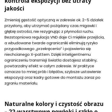
kontrola ekspozycji bez utraty
jakości
Zmieniaj gęstość optyczną w zakresie ok. 2–5 działek
przysłony, aby utrzymać pożądany czas migawki i
głębię ostrości, nie rezygnując z płynności ruchu.
Bezstopniowa regulacja VND daje Ci miękkie przejścia,
a wbudowane twarde ograniczniki eliminują ryzyko
przypadkowego „przekręcenia” i pojawienia się
niechcianego X-pattern. Dzięki inteligentnemu
ograniczeniu transmisji światła dostajesz stabilny,
powtarzalny efekt w całym zakresie. W praktyce
oznacza to mniej prób i błędów, szybsze ustawienie
ekspozycji oraz kadry gotowe do montażu zaraz po
zgraniu materiału.
Naturalne kolory i czystość obrazu
– 22-warstwowe powłoki i szkło o