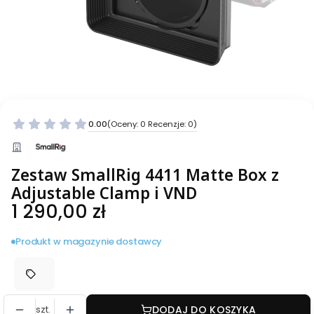
0.00
(Oceny: 0 Recenzje: 0)
Zestaw SmallRig 4411 Matte Box z
Adjustable Clamp i VND
Cena
1 290,00 zł
Produkt w magazynie dostawcy
szt.
DODAJ DO KOSZYKA