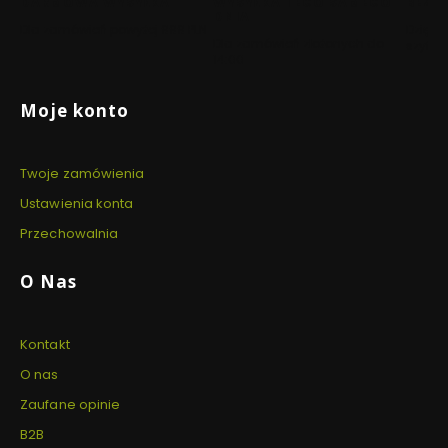
DARMOWA WYSYŁKA
WYSYŁKA TEGO SAMEGO
BEZP
DNIA
Dla zamówień powyżej 999 PLN
Dzięki 
Dla zamówień złożonych do
szyfro
14:00
Linki w stopce
Moje konto
Twoje zamówienia
Ustawienia konta
Przechowalnia
O Nas
Kontakt
O nas
Zaufane opinie
B2B