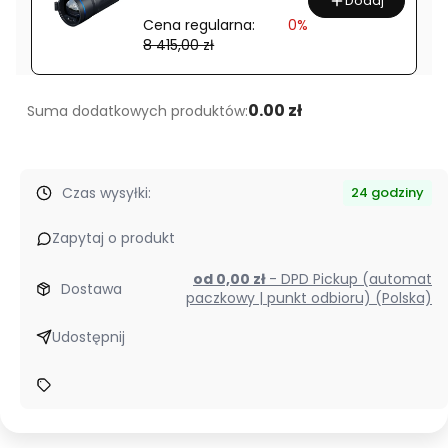
Dodaj
HL-
Cena regularna:
0%
X
8 415,00 zł
1000lm
0.00 zł
Suma dodatkowych produktów:
Czas wysyłki:
24 godziny
Zapytaj o produkt
od 0,00 zł
- DPD Pickup (automat
Dostawa
paczkowy | punkt odbioru) (Polska)
Udostępnij