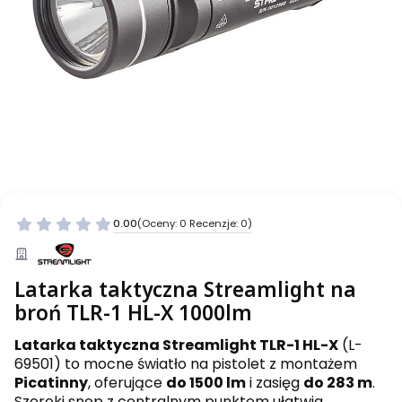
0.00
(Oceny: 0 Recenzje: 0)
Latarka taktyczna Streamlight na
broń TLR-1 HL-X 1000lm
Latarka taktyczna Streamlight TLR-1 HL-X
(L-
69501) to mocne światło na pistolet z montażem
Picatinny
, oferujące
do 1500 lm
i zasięg
do 283 m
.
Szeroki snop z centralnym punktem ułatwia