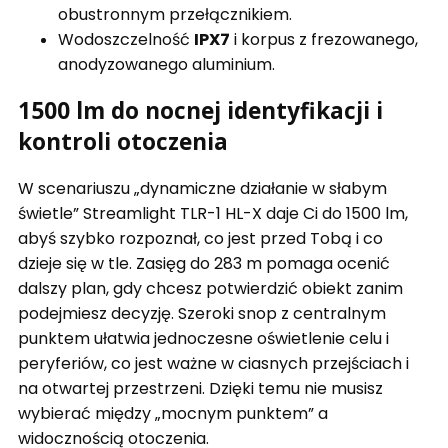
obustronnym przełącznikiem.
Wodoszczelność
IPX7
i korpus z frezowanego,
anodyzowanego aluminium.
1500 lm do nocnej identyfikacji i
kontroli otoczenia
W scenariuszu „dynamiczne działanie w słabym
świetle” Streamlight TLR-1 HL-X daje Ci do 1500 lm,
abyś szybko rozpoznał, co jest przed Tobą i co
dzieje się w tle. Zasięg do 283 m pomaga ocenić
dalszy plan, gdy chcesz potwierdzić obiekt zanim
podejmiesz decyzję. Szeroki snop z centralnym
punktem ułatwia jednoczesne oświetlenie celu i
peryferiów, co jest ważne w ciasnych przejściach i
na otwartej przestrzeni. Dzięki temu nie musisz
wybierać między „mocnym punktem” a
widocznością otoczenia.