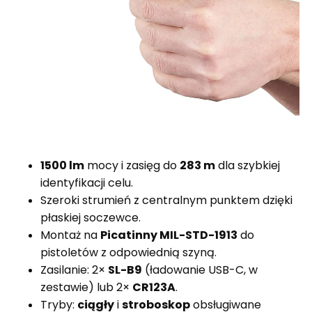
1500 lm
mocy i zasięg do
283 m
dla szybkiej
identyfikacji celu.
Szeroki strumień z centralnym punktem dzięki
płaskiej soczewce.
Montaż na
Picatinny MIL-STD-1913
do
pistoletów z odpowiednią szyną.
Zasilanie: 2×
SL-B9
(ładowanie USB-C, w
zestawie) lub 2×
CR123A
.
Tryby:
ciągły
i
stroboskop
obsługiwane