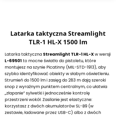
Latarka taktyczna Streamlight
TLR-1 HL-X 1500 lm
Latarka taktyczna
Streamlight TLR-1 HL-X
w wersji
L-69501
to mocne światło do pistoletu, które
montujesz na szynie Picatinny (MIL-STD-1913), aby
szybko identyfikować obiekty w słabym oświetleniu.
Strumień do 1500 lm i zasięg do 283 m dają szeroki
snop z wyraźnym punktem centralnym, co ułatwia
„złapanie” sylwetki i jednocześnie kontrolę
przestrzeni wokół. Zasilanie jest elastyczne:
korzystasz z dwóch akumulatorów SL-B9 (w
zestawie, ładowane przez USB-C) albo z dwóch