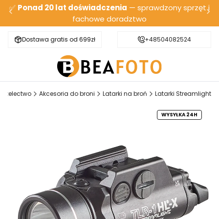
✅
Ponad 20 lat doświadczenia
— sprawdzony sprzęt i
fachowe doradztwo
Dostawa gratis od 699zł
Bezpieczna wysyłka
+48504082524
Strzelectwo
Akcesoria do broni
Latarki na broń
Latarki Streamlight
WYSYŁKA 24H