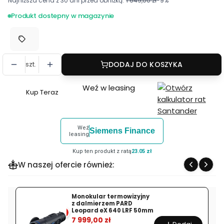
Najniższa cena z 30 dni przed obniżką:
1 649,00 zł
-9%
Produkt dostepny w magazynie
szt.
DODAJ DO KOSZYKA
Weź w leasing
Kup Teraz
Szybki
zakup
dla
Weź
Siemens Finance
produktu
leasing
Latarka
Kup ten produkt z ratą
23.05 zł
taktyczna
W naszej ofercie również:
Streamlight
na
broń
Monokular termowizyjny
z dalmierzem PARD
TLR-
Leopard eX 640 LRF 50mm
%
1
7 999,00 zł