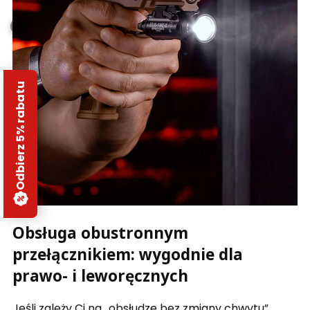
Odbierz 5% rabatu
Obsługa obustronnym
przełącznikiem: wygodnie dla
prawo- i leworęcznych
Jeśli zależy Ci na „obsłudze bez zmiany chwytu”,