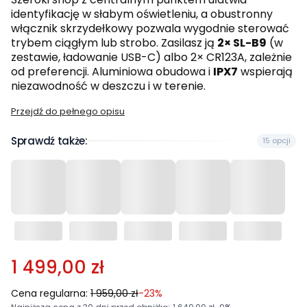
identyfikację w słabym oświetleniu, a obustronny
włącznik skrzydełkowy pozwala wygodnie sterować
trybem ciągłym lub strobo. Zasilasz ją
2× SL-B9
(w
zestawie, ładowanie USB-C) albo 2× CR123A, zależnie
od preferencji. Aluminiowa obudowa i
IPX7
wspierają
niezawodność w deszczu i w terenie.
Przejdź do pełnego opisu
Sprawdź także:
15 opcji
1 499,00 zł
Cena regularna:
1 959,00 zł
-23%