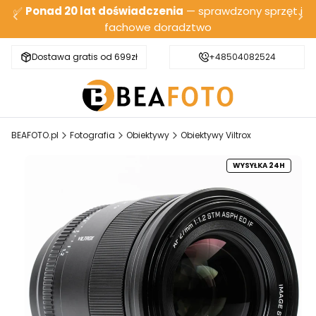
✅
Ponad 20 lat doświadczenia
— sprawdzony sprzęt i
fachowe doradztwo
Dostawa gratis od 699zł
Bezpieczna wysyłka
+48504082524
BEAFOTO.pl
Fotografia
Obiektywy
Obiektywy Viltrox
WYSYŁKA 24H