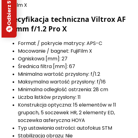
Odbierz 5% rabatu
FujiFilm X
Specyfikacja techniczna Viltrox AF
27 mm f/1.2 Pro X
Format / pokrycie matrycy: APS-C
Mocowanie / bagnet: FujiFilm X
Ogniskowa [mm]: 27
Średnica filtra [mm]: 67
Minimalna wartość przysłony: f/1.2
Maksymalna wartość przysłony: f/16
Minimalna odległość ostrzenia: 28 cm
Liczba listków przysłony: 11
Konstrukcja optyczna: 15 elementów w 11
grupach, 5 soczewek HR, 2 elementy ED,
soczewka asferyczna HOYA
Typ ustawiania ostrości: autofokus STM
Stabilizacja obrazu: Nie