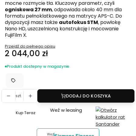
mocne rozmycie tła. Kluczowy parametr, czyli
ogniskowa 27 mm
, odpowiada około 40 mm dla
formatu pełnoklatkowego na matrycy APS-C. Do
dyspozycji masz także
autofokus STM
, powłokę
Nano HD, uszczelnioną konstrukcję i mocowanie
FujiFilm X.
Przejdź do pełnego opisu
Cena
2 044,00 zł
Produkt dostepny w magazynie
szt.
DODAJ DO KOSZYKA
Weź w leasing
Kup Teraz
Szybki
zakup
dla
Weź