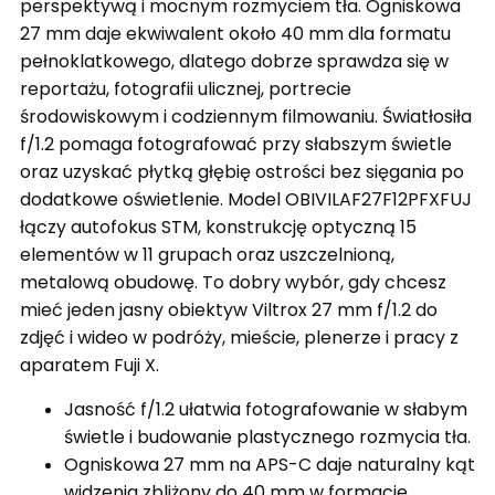
perspektywą i mocnym rozmyciem tła. Ogniskowa
27 mm daje ekwiwalent około 40 mm dla formatu
pełnoklatkowego, dlatego dobrze sprawdza się w
reportażu, fotografii ulicznej, portrecie
środowiskowym i codziennym filmowaniu. Światłosiła
f/1.2 pomaga fotografować przy słabszym świetle
oraz uzyskać płytką głębię ostrości bez sięgania po
dodatkowe oświetlenie. Model OBIVILAF27F12PFXFUJ
łączy autofokus STM, konstrukcję optyczną 15
elementów w 11 grupach oraz uszczelnioną,
metalową obudowę. To dobry wybór, gdy chcesz
mieć jeden jasny obiektyw Viltrox 27 mm f/1.2 do
zdjęć i wideo w podróży, mieście, plenerze i pracy z
aparatem Fuji X.
Jasność f/1.2 ułatwia fotografowanie w słabym
świetle i budowanie plastycznego rozmycia tła.
Ogniskowa 27 mm na APS-C daje naturalny kąt
widzenia zbliżony do 40 mm w formacie