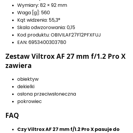
Wymiary: 82 × 92 mm
Waga [g]: 560
Kąt widzenia: 55,3°
Skala odwzorowania: 0,15
Kod produktu: OBIVILAF27F12PFXFUJ
EAN: 6953400303780
Zestaw Viltrox AF 27 mm f/1.2 Pro X
zawiera
obiektyw
dekielki
osłona przeciwsłoneczna
pokrowiec
FAQ
Czy Viltrox AF 27 mm f/1.2 Pro X pasuje do