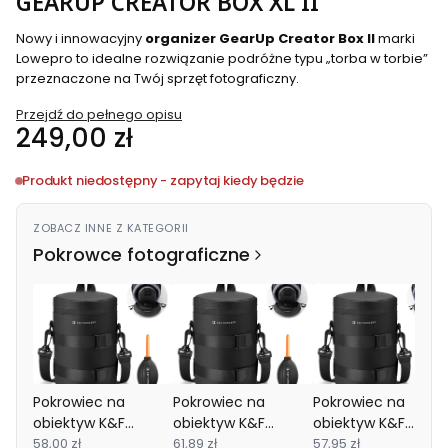
GEARUP CREATOR BOX XL II
Nowy i innowacyjny
organizer GearUp Creator Box II
marki
Lowepro to idealne rozwiązanie podróżne typu „torba w torbie”
przeznaczone na Twój sprzęt fotograficzny.
Przejdź do pełnego opisu
Cena
249,00 zł
Produkt niedostępny - zapytaj kiedy będzie
ZOBACZ INNE Z KATEGORII
Pokrowce fotograficzne
Pokrowiec na
Pokrowiec na
Pokrowiec na
obiektyw K&F
obiektyw K&F
obiektyw K&F
KF13.203 Rozmiar XL
58,00 zł
KF13.202 Rozmiar L
61,89 zł
KF13.201 Rozmiar M
57,95 zł