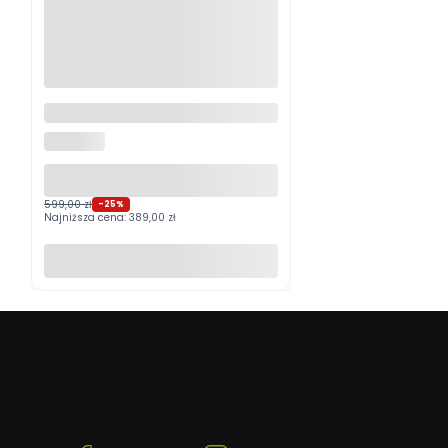
Logitech MX Master 4
Grafitowy PROMOCJA
LOGITECH
599,00 zł
-25%
Najniższa cena:
389,00 zł
Do koszyka
Beafoto
– aparaty, obiektywy i optyka myśliwska:
zobacz więcej, uchwyć lepiej.