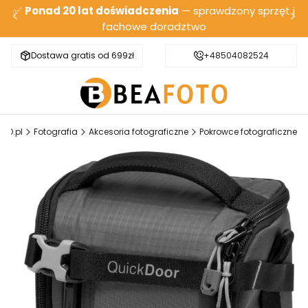
✅
Ponad 20 lat doświadczenia
— sprawdzony sprzęt i
fachowe doradztwo
Dostawa gratis od 699zł
Bezpieczna wysyłka
+48504082524
TO.pl
Fotografia
Akcesoria fotograficzne
Pokrowce fotograficzne