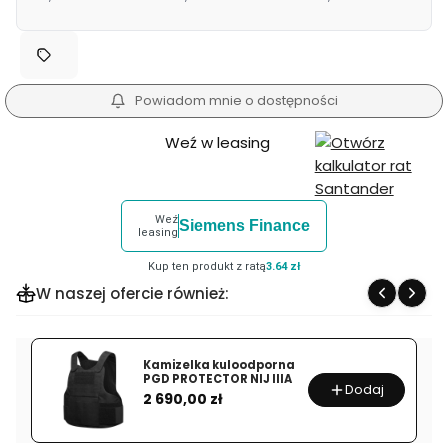
(21,5 cm)
(16,5 cm)
Powiadom mnie o dostępności
Weź w leasing
Weź
Siemens Finance
leasing
Kup ten produkt z ratą
3.64 zł
W naszej ofercie również:
Kamizelka kuloodporna
PGD PROTECTOR NIJ IIIA
Dodaj
Cena
2 690,00 zł