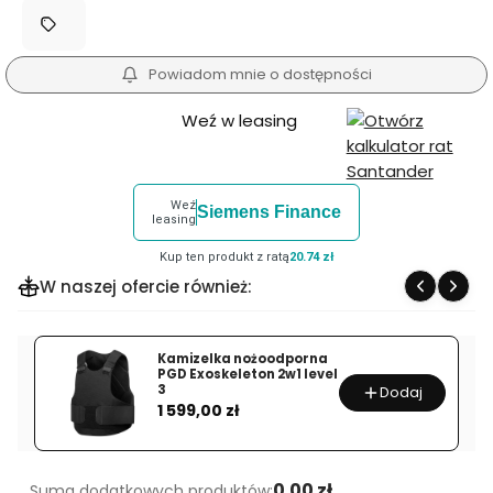
Powiadom mnie o dostępności
Weź w leasing
Weź
Siemens Finance
leasing
Kup ten produkt z ratą
20.74 zł
W naszej ofercie również:
Kamizelka nożoodporna
PGD Exoskeleton 2w1 level
3
Dodaj
Cena
1 599,00 zł
0.00 zł
Suma dodatkowych produktów: