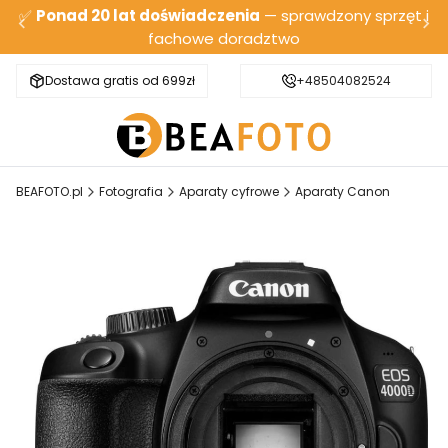
✅
Ponad 20 lat doświadczenia
— sprawdzony sprzęt i
fachowe doradztwo
Dostawa gratis od 699zł
Bezpieczna wysyłka
+48504082524
BEAFOTO.pl
Fotografia
Aparaty cyfrowe
Aparaty Canon