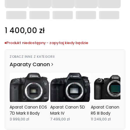
Cena
1 400,00 zł
Produkt niedostępny - zapytaj kiedy będzie
ZOBACZ INNE Z KATEGORII
Aparaty Canon
Aparat Canon EOS
Aparat Canon 5D
Aparat Canon EOS
7D Mark II Body
Mark IV
R6 III Body
3 999,00 zł
7 499,00 zł
11 249,00 zł