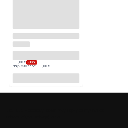
Logitech MX Master 4
Grafitowy PROMOCJA
LOGITECH
599,00 zł
-25%
Najniższa cena:
389,00 zł
Do koszyka
Beafoto
– aparaty, obiektywy i optyka myśliwska:
zobacz więcej, uchwyć lepiej.