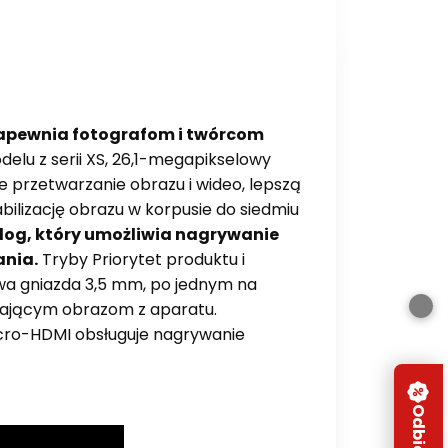
 zapewnia fotografom i twórcom
delu z serii XS, 26,1-megapikselowy
 przetwarzanie obrazu i wideo, lepszą
bilizację obrazu w korpusie do siedmiu
Vlog, który umożliwia nagrywanie
ania.
Tryby Priorytet produktu i
Dwa gniazda 3,5 mm, po jednym na
iającym obrazom z aparatu.
micro-HDMI obsługuje nagrywanie