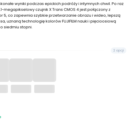
konałe wyniki podczas epickich podróży i intymnych chwil. Po raz
6,1-megapikselowy czujnik X Trans CMOS 4 jest połączony z
 5, co zapewnia szybkie przetwarzanie obrazu i wideo, lepszą
sa, uznaną technologię kolorów FUJIFILM nauki i pięcioosiową
do siedmiu stopni.
2 opcji
e