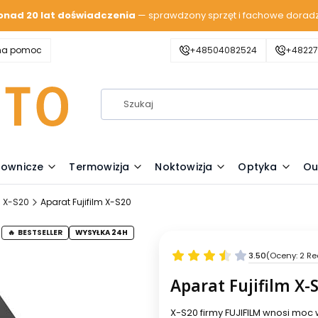
onad 20 lat doświadczenia
— sprawdzony sprzęt i fachowe dorad
zna pomoc
+48504082524
+48227
lownicze
Termowizja
Noktowizja
Optyka
Ou
m X-S20
Aparat Fujifilm X-S20
BESTSELLER
WYSYŁKA 24H
3.50
(Oceny: 2 Re
Aparat Fujifilm X-
X-S20 firmy FUJIFILM wnosi mo