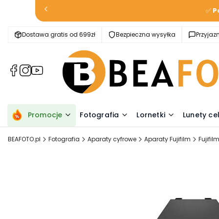
✅
P
Dostawa gratis od 699zł
Bezpieczna wysyłka
Przyja
(Otwiera
(Otwiera
(Otwiera
się
się
się
w
w
w
nowej
nowej
nowej
karcie)
karcie)
karcie)
Promocje
Fotografia
Lornetki
Lunety ce
BEAFOTO.pl
Fotografia
Aparaty cyfrowe
Aparaty Fujifilm
Fujifil