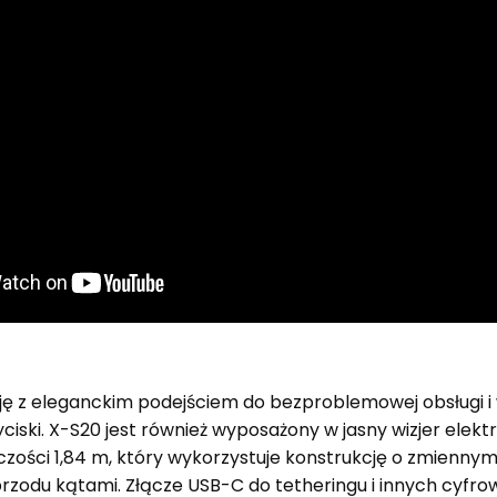
cję z eleganckim podejściem do bezproblemowej obsługi i
yciski. X-S20 jest również wyposażony w jasny wizjer elektr
zości 1,84 m, który wykorzystuje konstrukcję o zmiennym
przodu kątami. Złącze USB-C do tetheringu i innych cyfro