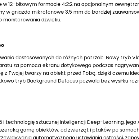
 w 12-bitowym formacie 4:2:2 na opcjonalnym zewnętrzn
ażony w gniazdo mikrofonowe 3,5 mm do bardziej zaawans
o monitorowania dźwięku.
eo
owania dostosowanych do różnych potrzeb. Nowy tryb Vlo
paratu za pomocą ekranu dotykowego podczas nagrywania
ę z Twojej twarzy na obiekt przed Tobą, dzięki czemu ide
kowo tryb Background Defocus pozwala bez wysiłku rozm
 technologię sztucznej inteligencji Deep-Learning, jego 
e szeroką gamę obiektów, od zwierząt i ptaków po samoc
rzewidywania automatycznego ustawiania ostrości, zapewn