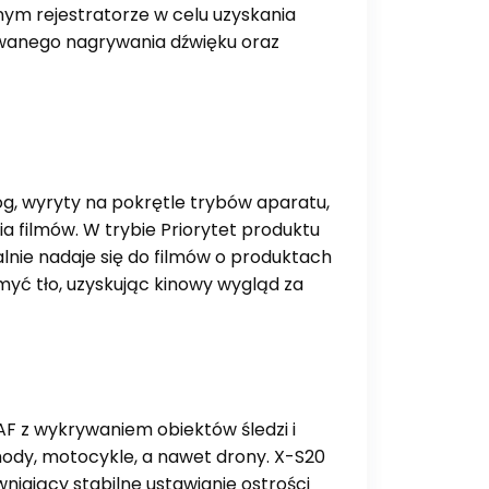
ym rejestratorze w celu uzyskania
owanego nagrywania dźwięku oraz
g, wyryty na pokrętle trybów aparatu,
 filmów. W trybie Priorytet produktu
alnie nadaje się do filmów o produktach
yć tło, uzyskując kinowy wygląd za
AF z wykrywaniem obiektów śledzi i
hody, motocykle, a nawet drony. X-S20
iający stabilne ustawianie ostrości