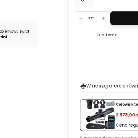
szt.
oblemowy zwrot
Kup Teraz
 dni
Szybki
zakup
dla
produktu
Aparat
Fujifilm
X-
W naszej ofercie równ
S20
%
Celownik t
2 578,00 z
Cena regu
Suma dodatkowych produkt