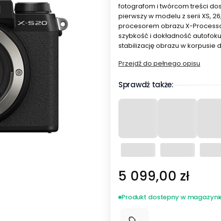
fotografom i twórcom treści dos
pierwszy w modelu z serii XS, 2
procesorem obrazu X-Processor
szybkość i dokładność autofoku
stabilizację obrazu w korpusie 
Przejdź do pełnego opisu
Sprawdź także:
Cena
5 099,00 zł
Produkt dostepny w magazyni