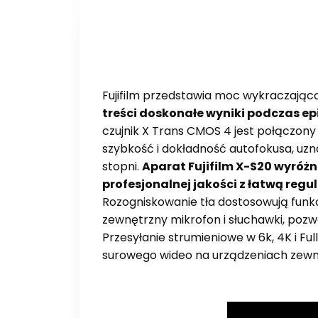
Fujifilm przedstawia moc wykraczając
treści doskonałe wyniki podczas ep
czujnik X Trans CMOS 4 jest połączony
szybkość i dokładność autofokusa, uzna
stopni.
Aparat Fujifilm X-S20 wyróżn
profesjonalnej jakości z łatwą re
Rozogniskowanie tła dostosowują funkc
zewnętrzny mikrofon i słuchawki, poz
Przesyłanie strumieniowe w 6k, 4K i Fu
surowego wideo na urządzeniach zewn