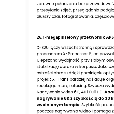
zarówno połączenia bezprzewodowe Wi-
przesyłania zdjęć, przeglądania podgl
dłuższy czas fotografowania, częściowo
26,1-megapikselowy przetwornik APS-C
X-S20 łączy wszechstronną i sprawdzo
procesorem X-Processor 5, co pozwala 
Ulepszona wydajność przy słabym oświe
stabilizację obrazu w korpusie. Jako c
ostrości obrazu dzięki pominięciu opt
projekt X-Trans bardziej naśladuje org
redukując morę i aliasing. Szybsza wyd
Nagrywanie wideo 6K, 4K i Full HD.
Apar
nagrywanie 6K z szybkością do 30 kl
zwolnionym tempie.
Szybkość proces
podczas nagrywania wideo i pomaga z