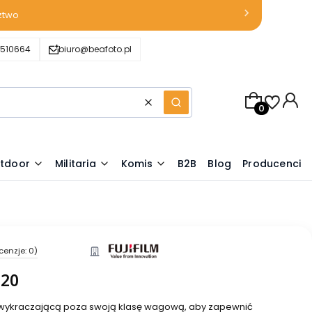
ztwo
510664
biuro@beafoto.pl
Produkty w k
Wyczyść
Szukaj
tdoor
Militaria
Komis
B2B
Blog
Producenci
cenzje: 0)
S20
c wykraczającą poza swoją klasę wagową, aby zapewnić