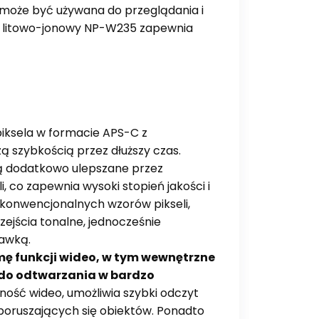
 może być używana do przeglądania i
tor litowo-jonowy NP-W235 zapewnia
iksela w formacie APS-C z
ą szybkością przez dłuższy czas.
 są dodatkowo ulepszane przez
, co zapewnia wysoki stopień jakości i
 konwencjonalnych wzorów pikseli,
zejścia tonalne, jednocześnie
gawką.
mę funkcji wideo, w tym wewnętrzne
/s do odtwarzania w bardzo
ość wideo, umożliwia szybki odczyt
oruszających się obiektów. Ponadto