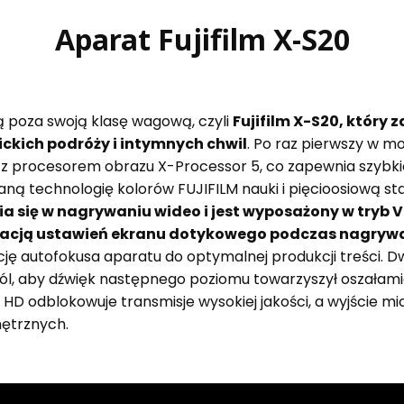
Aparat Fujifilm X-S20
ą poza swoją klasę wagową, czyli
Fujifilm X-S20, który
ickich podróży i intymnych chwil
. Po raz pierwszy w mo
 z procesorem obrazu X-Processor 5, co zapewnia szybkie
ną technologię kolorów FUJIFILM nauki i pięcioosiową sta
ia się w nagrywaniu wideo i jest wyposażony w tryb 
gulacją ustawień ekranu dotykowego podczas nagryw
ję autofokusa aparatu do optymalnej produkcji treści. 
wól, aby dźwięk następnego poziomu towarzyszył oszałam
ll HD odblokowuje transmisje wysokiej jakości, a wyjście 
ętrznych.