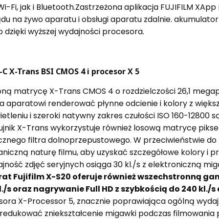
Fi, jak i Bluetooth.Zastrzeżona aplikacja FUJIFILM XApp
ądu na żywo aparatu i obsługi aparatu zdalnie. akumula
 dzięki wyższej wydajności procesora.
 X-Trans BSI CMOS 4 i procesor X 5
ną matrycę X-Trans CMOS 4 o rozdzielczości 26,1 megap
aparatowi renderować płynne odcienie i kolory z większ
tleniu i szeroki natywny zakres czułości ISO 160-12800
zujnik X-Trans wykorzystuje również losową matrycę pikseli
ycznego filtra dolnoprzepustowego. W przeciwieństwie do
aniczną naturę filmu, aby uzyskać szczegółowe kolory i pr
ajność zdjęć seryjnych osiąga 30 kl./s z elektroniczną mi
at Fujifilm
X-S20 oferuje również wszechstronną ga
./s oraz nagrywanie Full HD z szybkością do 240 kl.
ora X-Processor 5, znacznie poprawiająca ogólną wydajn
redukować zniekształcenie migawki podczas filmowania p