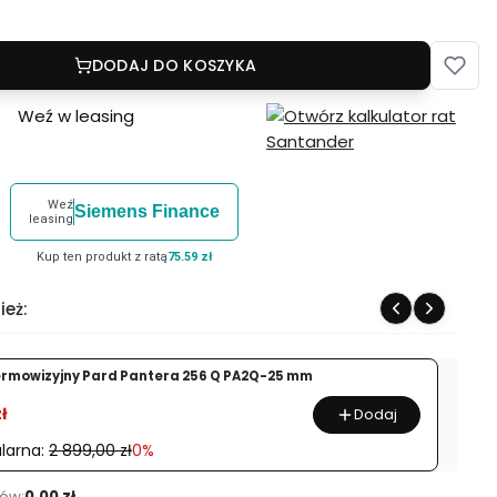
DODAJ DO KOSZYKA
Weź w leasing
Weź
Siemens Finance
leasing
Kup ten produkt z ratą
75.59 zł
ież:
ermowizyjny Pard Pantera 256 Q PA2Q-25 mm
ł
Dodaj
larna:
2 899,00 zł
0%
ów:
0.00 zł