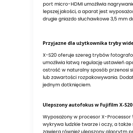
port micro-HDMI umożliwia nagrywanie
lepszej jakości, a aparat jest wypos
drugie gniazdo słuchawkowe 3,5 mm d
Przyjazne dla użytkownika tryby wid
X-S20 oferuje szereg trybów fotograf
umożliwia łatwą regulację ustawień a
ostrość w naturalny sposób przenosi si
lub zawartości rozpakowywania. Dodat
jednym dotknięciem.
Ulepszony autofokus w Fujifilm X-S20
Wyposażony w procesor X-Processor 5 i
wykrywa ludzkie twarze i oczy, a takż
zawiera również ulepszony algorytm p