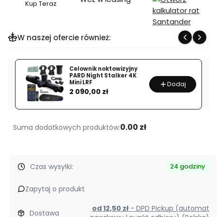
Kup Teraz
Szybki
zakup
dla
W naszej ofercie również:
produktu
Filtr
UV
Celownik noktowizyjny
PARD Night Stalker 4K
K&F
Mini LRF
Dodaj
Cena
CONCEPT
2 090,00 zł
KF01.1420
46
mm
0.00 zł
Suma dodatkowych produktów:
Czas wysyłki:
24 godziny
Zapytaj o produkt
od 12,50 zł
- DPD Pickup (automat
Dostawa