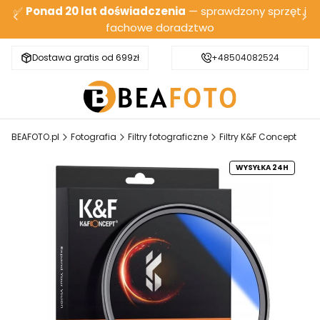
✅
Ponad 20 lat doświadczenia
— sprawdzony sprzęt i
fachowe doradztwo
Dostawa gratis od 699zł
Bezpieczna wysyłka
+48504082524
BEAFOTO.pl
Fotografia
Filtry fotograficzne
Filtry K&F Concept
WYSYŁKA 24H