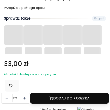
Przejdź do pełnego opisu
Sprawdź także:
16 opcji
Cena
33,00 zł
Produkt dostepny w magazynie
szt.
DODAJ DO KOSZYKA
Weź w leasing