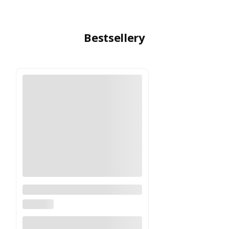
Bestsellery
Logitech MX Master 4
Grafitowy PROMOCJA
LOGITECH