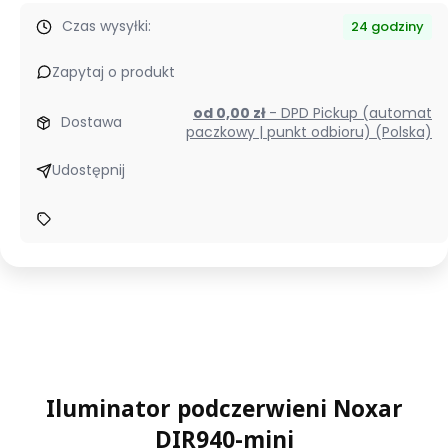
Czas wysyłki:
24 godziny
Zapytaj o produkt
od 0,00 zł
- DPD Pickup (automat
Dostawa
paczkowy | punkt odbioru) (Polska)
Udostępnij
Iluminator podczerwieni Noxar
DIR940-mini