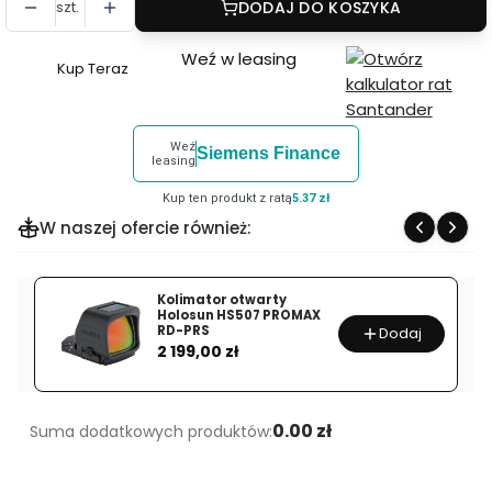
szt.
DODAJ DO KOSZYKA
Weź w leasing
Kup Teraz
Szybki
zakup
dla
Weź
Siemens Finance
produktu
leasing
Iluminator
Kup ten produkt z ratą
5.37 zł
podczerwieni
W naszej ofercie również:
Noxar
DIR940-
mini
Kolimator otwarty
Holosun HS507 PROMAX
RD-PRS
Dodaj
Cena
2 199,00 zł
0.00 zł
Suma dodatkowych produktów: