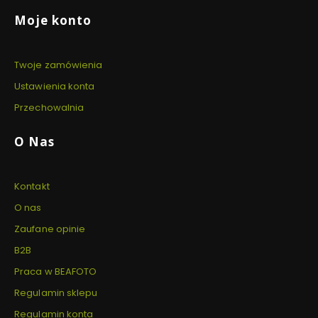
Linki w stopce
Moje konto
Twoje zamówienia
Ustawienia konta
Przechowalnia
O Nas
Kontakt
O nas
Zaufane opinie
B2B
Praca w BEAFOTO
Regulamin sklepu
Regulamin konta