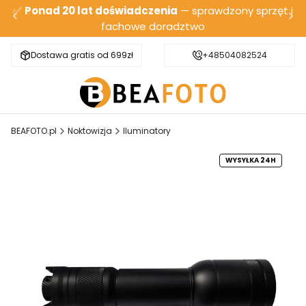
✅
Ponad 20 lat doświadczenia
— sprawdzony sprzęt i
fachowe doradztwo
Dostawa gratis od 699zł
Bezpieczna wysyłka
+48504082524
BEAFOTO.pl
Noktowizja
Iluminatory
WYSYŁKA 24H