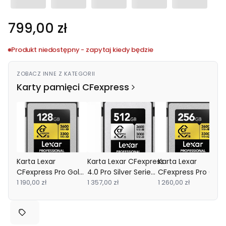
Cena
799,00 zł
Produkt niedostępny - zapytaj kiedy będzie
ZOBACZ INNE Z KATEGORII
Karty pamięci CFexpress
Karta Lexar
Karta Lexar CFexpress
Karta Lexar
CFexpress Pro Gold
4.0 Pro Silver Serie
CFexpress Pro Gold
R3600/W3300
1 190,00 zł
R3600/W3000/SW2600
1 357,00 zł
R3600/W3300
1 260,00 zł
128GB
512GB
256GB