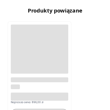
Produkty powiązane
Karta pamięci Lexar CFexpress
Gold Typ A R900/W800 320 GB
LEXAR
Najniższa cena:
896,00 zł