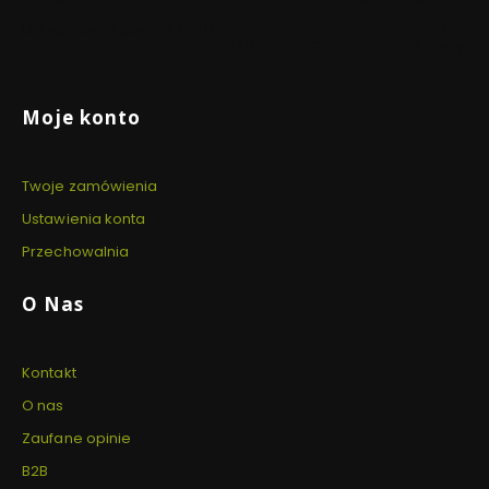
DNIA
Dla zamówień powyżej 999 PLN
Dzięki 
Dla zamówień złożonych do
szyfro
14:00
Linki w stopce
Moje konto
Twoje zamówienia
Ustawienia konta
Przechowalnia
O Nas
Kontakt
O nas
Zaufane opinie
B2B