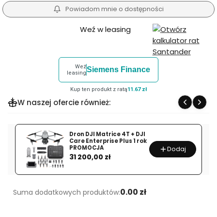
Powiadom mnie o dostępności
Weź w leasing
Weź
Siemens Finance
leasing
Kup ten produkt z ratą
11.67 zł
W naszej ofercie również:
Dron DJI Matrice 4T + DJI
Care Enterprise Plus 1 rok
PROMOCJA
Dodaj
Cena
31 200,00 zł
0.00 zł
Suma dodatkowych produktów: