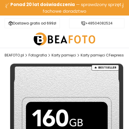
✅
Ponad 20 lat doświadczenia
— sprawdzony sprzęt i
fachowe doradztwo
Dostawa gratis od 699zł
Bezpieczna wysyłka
+48504082524
BEAFOTO.pl
Fotografia
Karty pamięci
Karty pamięci CFexpress
BESTSELLER