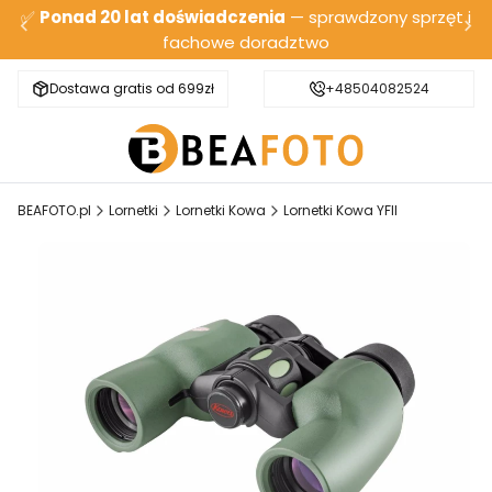
✅
Ponad 20 lat doświadczenia
— sprawdzony sprzęt i
fachowe doradztwo
Dostawa gratis od 699zł
Bezpieczna wysyłka
+48504082524
BEAFOTO.pl
Lornetki
Lornetki Kowa
Lornetki Kowa YFII