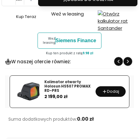
Weź w leasing
Kup Teraz
Szybki
zakup
dla
Weź
Siemens Finance
produktu
leasing
Lornetka
Kup ten produkt z ratą
9.98 zł
Kowa
W naszej ofercie również:
YF
II
6x30
Kolimator otwarty
Holosun HS507 PROMAX
RD-PRS
Dodaj
Cena
2 199,00 zł
0.00 zł
Suma dodatkowych produktów: