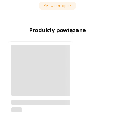
Oceń i opisz
Produkty powiązane
Lornetka Kowa BDII-XD 6,5x32
KOWA