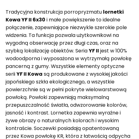
Tradycyjna konstrukcja porropryzmatu
lornetki
Kowa YF II 6x30
i małe powiększenie to idealne
połączenie, zapewniające niezwykle szerokie pole
widzenia. Ta funkcja pozwala użytkownikowi na
wygodną obserwację przez długi czas, oraz na
szybką lokalizację obiektów. Seria
YF II
jest w 100%
wodoodporna i wyposażona w wytrzymałą powłokę
pancerną z gumy. Wszystkie elementy optyczne
serii
YF II Kowa
są produkowane z wysokiej jakości
japońskiego szkła ekologicznego, a wszystkie
powierzchnie są w pełni pokryte wielowarstwową
powłoką. Powłoki zapewniają maksymalną
przepuszczalność światła, odwzorowanie kolorów,
jasność i kontrast. Lornetka zapewnia wyraźne i
żywe obrazy o naturalnych kolorach i wysokim
kontraście. Soczewki posiadają opatentowaną
przez Kowa powłokę KR, która z łatwością odpycha