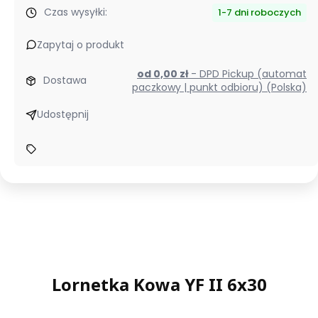
Czas wysyłki:
1-7 dni roboczych
Zapytaj o produkt
od 0,00 zł
- DPD Pickup (automat
Dostawa
paczkowy | punkt odbioru) (Polska)
Udostępnij
Lornetka Kowa YF II 6x30