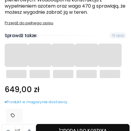
wypełnieniem azotem oraz waga 470 g sprawiają, że
możesz wygodnie zabrać ją w teren.
Przejdź do pełnego opisu
Sprawdź także:
13 opcji
Cena
649,00 zł
Produkt w magazynie dostawcy
szt.
DODAJ DO KOSZYKA