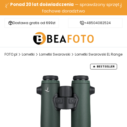
✅
Ponad 20 lat doświadczenia
— sprawdzony sprzęt i
fachowe doradztwo
Dostawa gratis od 699zł
Bezpieczna wysyłka
+48504082524
BEAFOTO.pl
Lornetki
Lornetki Swarovski
Lornetki Swarovski EL Range
BESTSELLER