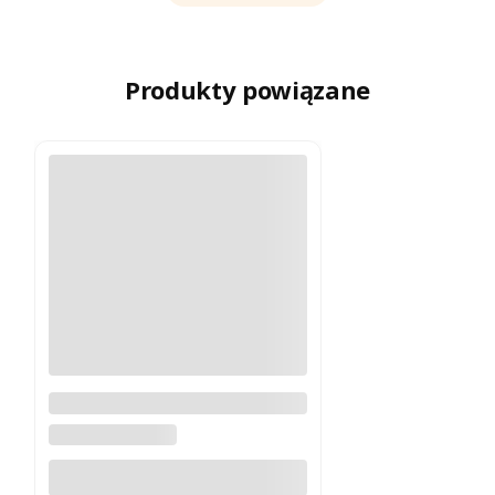
Produkty powiązane
Lornetka Swarovski AX Visio
10x32
SWAROVSKI OPTIK