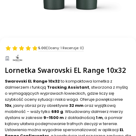
5.00
(Oceny: 1 Recenzje: 0)
Lornetka Swarovski EL Range 10x32
Swarovski EL Range 10x32
to kompaktowa lornetka z
dalmierzem i funkcją
Tracking Assistant
, stworzona z myślą
o wymagających wyprawach łowieckich, gdzie liczy się
szybkość oceny sytuacji i niska waga. Oferuje powiększenie
10x
, jasny obraz przy obiektywie
32 mm
oraz wyjątkową
mobilność – waży tylko
680 g
. Wbudowany dalmierz mierzy
dystans w zakresie
9–1500 m
z dokładnością
1 m
, a pomiar
kątowy ułatwia podejmowanie trafnych decyzji w terenie.
Ustawienia można wygodnie spersonalizować w aplikacji
EL
Range Configurator
, a konstrukcja jest przyjazna zarówno dla