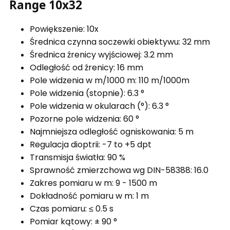
Range 10x32
Powiększenie:
10x
Średnica czynna soczewki obiektywu:
32 mm
Średnica źrenicy wyjściowej:
3.2 mm
Odległość od źrenicy:
16 mm
Pole widzenia w m/1000 m:
110 m/1000m
Pole widzenia (stopnie):
6.3 °
Pole widzenia w okularach (°):
6.3 °
Pozorne pole widzenia:
60 °
Najmniejsza odległość ogniskowania:
5 m
Regulacja dioptrii:
-7 to +5 dpt
Transmisja światła:
90 %
Sprawność zmierzchowa wg DIN-58388:
16.0
Zakres pomiaru w m: 9 - 1500 m
Dokładność pomiaru w m: 1 m
Czas pomiaru: ≤ 0.5 s
Pomiar kątowy: ± 90 °