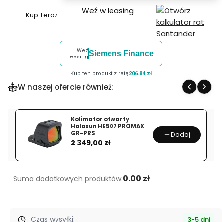
Weź w leasing
Kup Teraz
Szybki
zakup
dla
Weź
Siemens Finance
produktu
leasing
Lornetka
Kup ten produkt z ratą
206.84 zł
Swarovski
W naszej ofercie również:
EL
Range
10x32
Kolimator otwarty
Holosun HE507 PROMAX
GR-PRS
Dodaj
Cena
2 349,00 zł
0.00 zł
Suma dodatkowych produktów:
Czas wysyłki:
3-5 dni