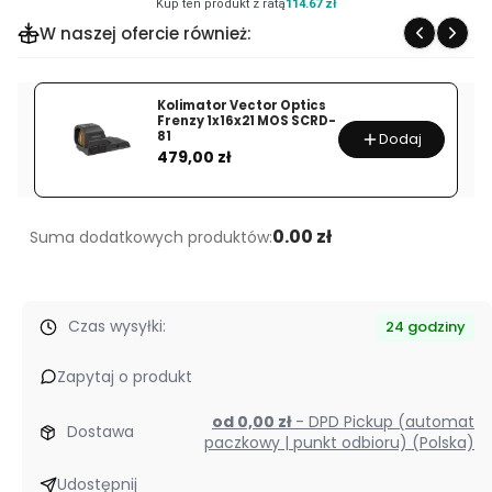
Kup ten produkt z ratą
114.67 zł
celownicza
W naszej ofercie również:
Kahles
Helia
2,4-
Kolimator Vector Optics
Frenzy 1x16x21 MOS SCRD-
12x56i
81
Dodaj
Cena
4-
479,00 zł
Dot
0.00 zł
Suma dodatkowych produktów:
Czas wysyłki:
24 godziny
Zapytaj o produkt
od 0,00 zł
- DPD Pickup (automat
Dostawa
paczkowy | punkt odbioru) (Polska)
Udostępnij