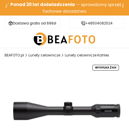
✅
Ponad 20 lat doświadczenia
— sprawdzony sprzęt i
fachowe doradztwo
Dostawa gratis od 699zł
Bezpieczna wysyłka
+48504082524
BEAFOTO.pl
Lunety celownicze
Lunety celownicze Kahles
WYSYŁKA 24H