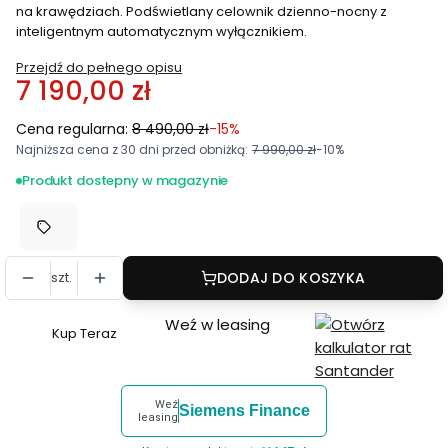
na krawędziach. Podświetlany celownik dzienno-nocny z
inteligentnym automatycznym wyłącznikiem.
Przejdź do pełnego opisu
7 190,00 zł
Cena regularna:
8 490,00 zł
-15%
Najniższa cena z 30 dni przed obniżką:
7 990,00 zł
-10%
Produkt dostepny w magazynie
szt.
DODAJ DO KOSZYKA
Weź w leasing
Kup Teraz
Szybki
zakup
dla
Weź
Siemens Finance
produktu
leasing
Luneta