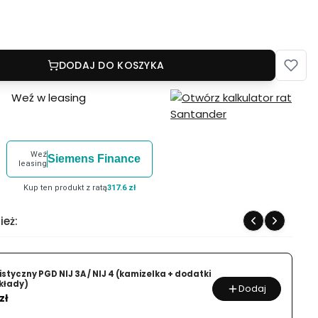
DODAJ DO KOSZYKA
Weź w leasing
Weź
Siemens Finance
leasing
Kup ten produkt z ratą
317.6 zł
ież:
styczny PGD NIJ 3A / NIJ 4 (kamizelka + dodatki
kłady)
Dodaj
zł