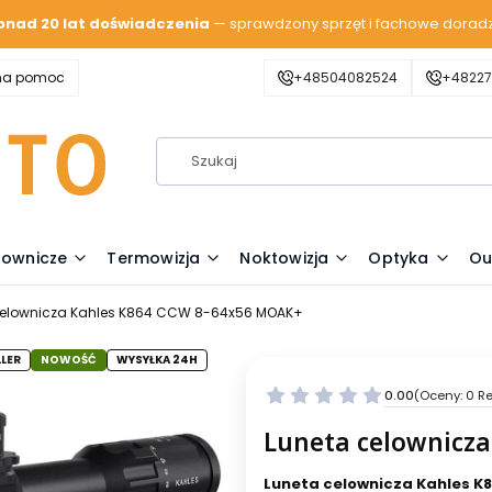
onad 20 lat doświadczenia
— sprawdzony sprzęt i fachowe dorad
zna pomoc
+48504082524
+48227
lownicze
Termowizja
Noktowizja
Optyka
Ou
celownicza Kahles K864 CCW 8-64x56 MOAK+
LLER
NOWOŚĆ
WYSYŁKA 24H
0.00
(Oceny: 0 Re
Luneta celownicz
Luneta celownicza Kahles 