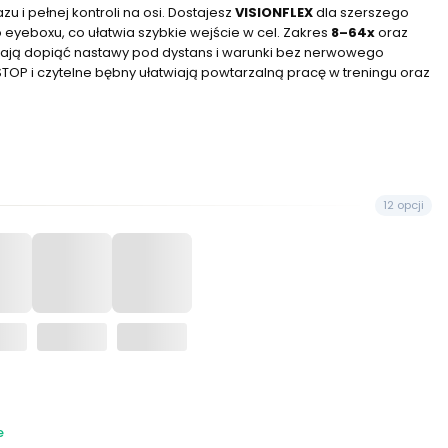
u i pełnej kontroli na osi. Dostajesz
VISIONFLEX
dla szerszego
 eyeboxu, co ułatwia szybkie wejście w cel. Zakres
8–64x
oraz
ą dopiąć nastawy pod dystans i warunki bez nerwowego
STOP i czytelne bębny ułatwiają powtarzalną pracę w treningu oraz
12 opcji
e