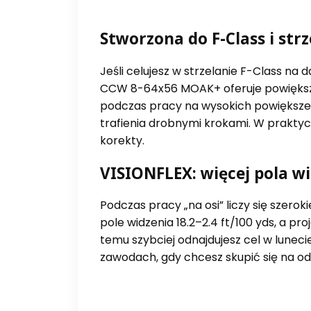
Stworzona do F-Class i str
Jeśli celujesz w strzelanie F-Class na 
CCW 8-64x56 MOAK+ oferuje powiększe
podczas pracy na wysokich powiększen
trafienia drobnymi krokami. W praktyce
korekty.
VISIONFLEX: więcej pola w
Podczas pracy „na osi” liczy się szero
pole widzenia 18.2–2.4 ft/100 yds, a p
temu szybciej odnajdujesz cel w luneci
zawodach, gdy chcesz skupić się na odd