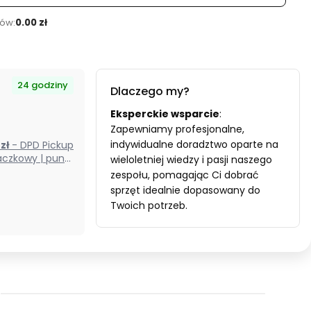
ów:
0.00 zł
24 godziny
Dlaczego my?
Eksperckie wsparcie
:
Zapewniamy profesjonalne,
indywidualne doradztwo oparte na
0 zł
- DPD Pickup
czkowy | punkt
wieloletniej wiedzy i pasji naszego
odbioru) (Polska)
zespołu, pomagając Ci dobrać
sprzęt idealnie dopasowany do
Twoich potrzeb.