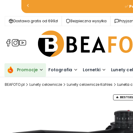
✅
P
Dostawa gratis od 699zł
Bezpieczna wysyłka
Przyja
(Otwiera
(Otwiera
(Otwiera
się
się
się
w
w
w
nowej
nowej
nowej
karcie)
karcie)
karcie)
Promocje
Fotografia
Lornetki
Lunety ce
BEAFOTO.pl
Lunety celownicze
Lunety celownicze Kahles
Luneta 
BESTSE