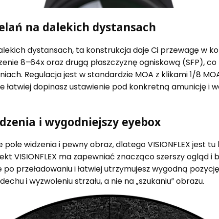
zelań na dalekich dystansach
dalekich dystansach, ta konstrukcja daje Ci przewagę w ko
nie 8–64x oraz drugą płaszczyznę ogniskową (SFP), co 
iach. Regulacja jest w standardzie MOA z klikami 1/8 M
 łatwiej dopinasz ustawienie pod konkretną amunicję i war
idzenia i wygodniejszy eyebox
kie pole widzenia i pewny obraz, dlatego VISIONFLEX jest
rojekt VISIONFLEX ma zapewniać znacząco szerszy ogląd i b
e po przeładowaniu i łatwiej utrzymujesz wygodną pozycję
echu i wyzwoleniu strzału, a nie na „szukaniu” obrazu.