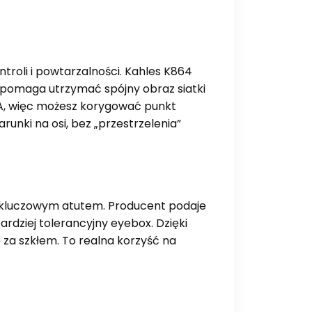
ntroli i powtarzalności. Kahles K864
pomaga utrzymać spójny obraz siatki
OA, więc możesz korygować punkt
unki na osi, bez „przestrzelenia”
 tu kluczowym atutem. Producent podaje
ardziej tolerancyjny eyebox. Dzięki
 za szkłem. To realna korzyść na