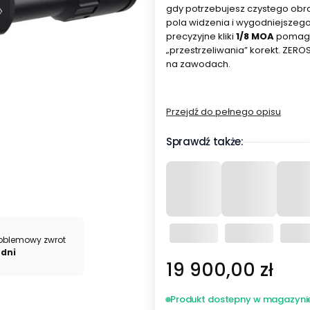
gdy potrzebujesz czystego obraz
pola widzenia i wygodniejszego
precyzyjne kliki
1/8 MOA
pomagaj
„przestrzeliwania” korekt. ZERO
na zawodach.
Przejdź do pełnego opisu
Sprawdź także:
oblemowy zwrot
 dni
Cena
19 900,00 zł
Produkt dostepny w magazyni