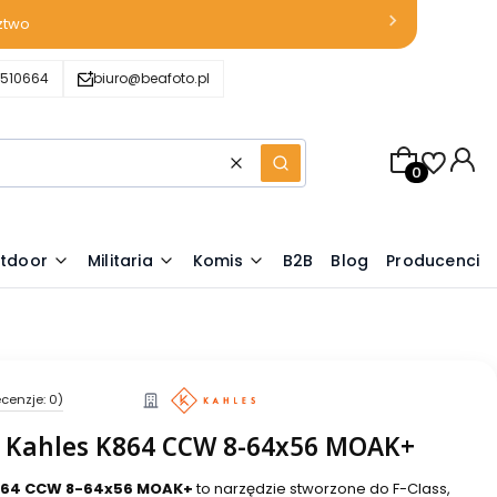
ztwo
510664
biuro@beafoto.pl
Produkty w k
Wyczyść
Szukaj
tdoor
Militaria
Komis
B2B
Blog
Producenci
cenzje: 0)
a Kahles K864 CCW 8-64x56 MOAK+
K864 CCW 8-64x56 MOAK+
to narzędzie stworzone do F-Class,