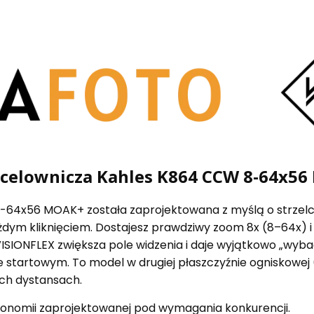
 celownicza Kahles K864 CCW 8-64x5
-64x56 MOAK+ została zaprojektowana z myślą o strzelc
dym kliknięciem. Dostajesz prawdziwy zoom 8x (8–64x) i 
VISIONFLEX zwiększa pole widzenia i daje wyjątkowo „wyba
e startowym. To model w drugiej płaszczyźnie ogniskowej
ich dystansach.
gonomii zaprojektowanej pod wymagania konkurencji.