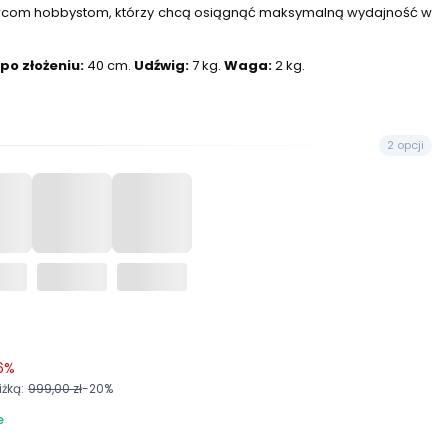
com hobbystom, którzy chcą osiągnąć maksymalną wydajność w
po złożeniu:
40 cm.
Udźwig:
7 kg.
Waga:
2 kg.
2 opcji
6%
żką:
999,00 zł
-20%
e