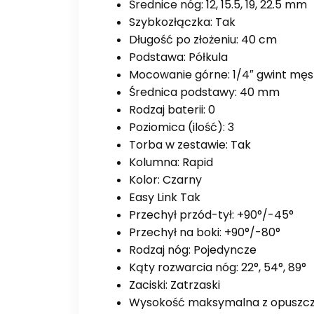
Średnice nóg: 12, 15.5, 19, 22.5 mm
Szybkozłączka: Tak
Długość po złożeniu: 40 cm
Podstawa: Półkula
Mocowanie górne: 1/4″ gwint męs
Średnica podstawy: 40 mm
Rodzaj baterii: 0
Poziomica (ilość): 3
Torba w zestawie: Tak
Kolumna: Rapid
Kolor: Czarny
Easy Link Tak
Przechył przód-tył: +90°/-45°
Przechył na boki: +90°/-80°
Rodzaj nóg: Pojedyncze
Kąty rozwarcia nóg: 22°, 54°, 89°
Zaciski: Zatrzaski
Wysokość maksymalna z opuszcz