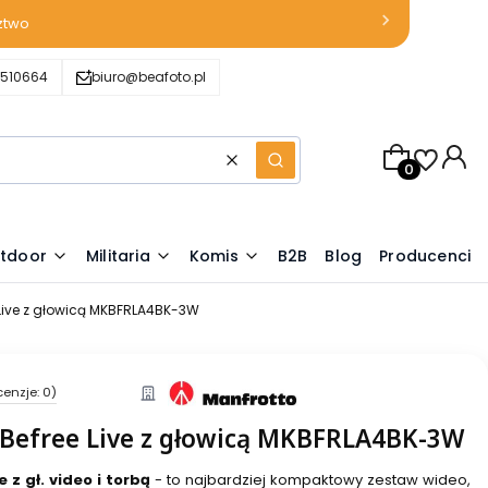
ztwo
510664
biuro@beafoto.pl
Produkty w k
Wyczyść
Szukaj
tdoor
Militaria
Komis
B2B
Blog
Producenci
 Live z głowicą MKBFRLA4BK-3W
cenzje: 0)
Befree Live z głowicą MKBFRLA4BK-3W
 z gł. video i torbą
- to najbardziej kompaktowy zestaw wideo,