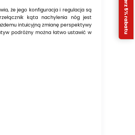
Odbierz 5% rabatu
a, że jego konfiguracja i regulacja są
zełącznik kąta nachylenia nóg jest
ażdemu intuicyjną zmianę perspektywy
Statyw podróżny można łatwo ustawić w