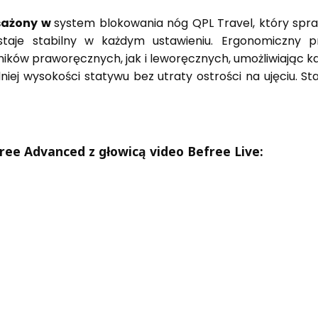
sażony w
system blokowania nóg QPL Travel, który sprawi
staje stabilny w każdym ustawieniu. Ergonomiczny pr
ików praworęcznych, jak i leworęcznych, umożliwiając k
dniej wysokości statywu bez utraty ostrości na ujęciu. 
free
Advanced
z głowicą video
Befree Live: