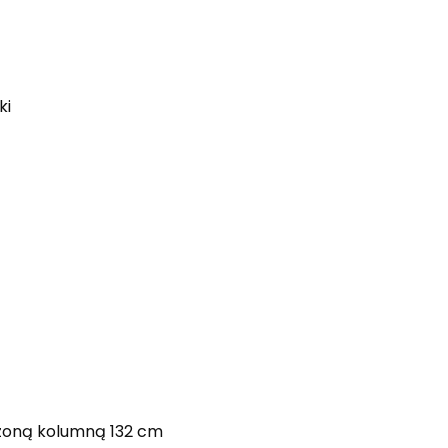
ki
oną kolumną 132 cm