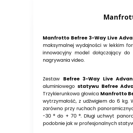
Manfrott
Manfrotto Befree 3-Way Live Adv
maksymalnej wydajności w lekkim forma
innowacyjny model dołączający do r
nagrywania video.
Zestaw
Befree 3-Way Live Adva
aluminiowego
statywu Befree Adv
Trzykierunkowa głowica
Manfrotto Be
wytrzymałość, z udźwigiem do 6 kg. 
zarówno przy ruchach panoramicznych
-30 ° do + 70 °. Długi uchwyt panor
podobnie jak w profesjonalnych statyw