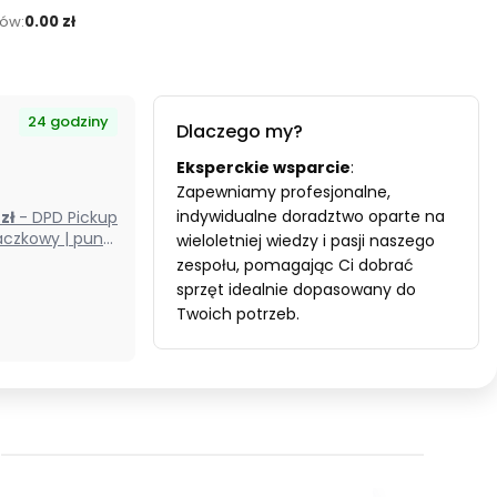
ów:
0.00 zł
24 godziny
Dlaczego my?
Eksperckie wsparcie
:
Zapewniamy profesjonalne,
indywidualne doradztwo oparte na
0 zł
- DPD Pickup
czkowy | punkt
wieloletniej wiedzy i pasji naszego
odbioru) (Polska)
zespołu, pomagając Ci dobrać
sprzęt idealnie dopasowany do
Twoich potrzeb.