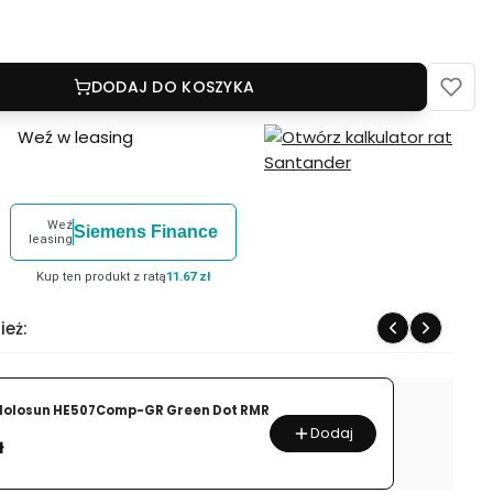
DODAJ DO KOSZYKA
Weź w leasing
Weź
Siemens Finance
leasing
Kup ten produkt z ratą
11.67 zł
ież:
 Holosun HE507Comp-GR Green Dot RMR
Dodaj
ł