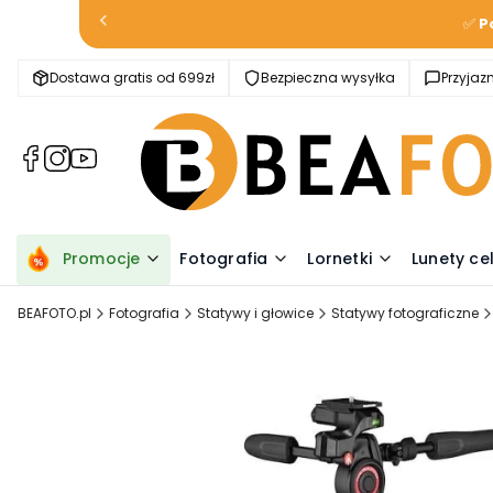
✅
P
Dostawa gratis od 699zł
Bezpieczna wysyłka
Przyja
(Otwiera
(Otwiera
(Otwiera
się
się
się
w
w
w
nowej
nowej
nowej
karcie)
karcie)
karcie)
Promocje
Fotografia
Lornetki
Lunety ce
BEAFOTO.pl
Fotografia
Statywy i głowice
Statywy fotograficzne