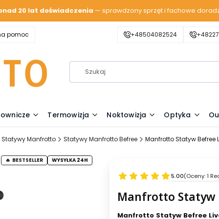
onad 20 lat doświadczenia
— sprawdzony sprzęt i fachowe dorad
zna pomoc
+48504082524
+48227
lownicze
Termowizja
Noktowizja
Optyka
Ou
Statywy Manfrotto
Statywy Manfrotto Befree
Manfrotto Statyw Befree
BESTSELLER
WYSYŁKA 24H
5.00
(Oceny: 1 Re
Manfrotto Statyw 
Manfrotto Statyw Befree Live