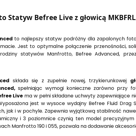
o Statyw Befree Live z głowicą MKBF
anced
to najlepszy statyw podróżny dla zapalonych fot
cie. Jest to optymalne połączenie przenośności, solidno
odziny statywów Manfrotto, Befree Advanced, przezn
nced
składa się z zupełnie nowej, trzykierunkowej
gł
anced,
spełniając wymogi konieczne zarówno przy fot
free Live
ma w pełni składane uchwyty zapewniające n
Wyposażona jest w wysoce wydajny Befree Fluid Drag S
, jak i w pochyle. Zapewnia wyjątkową stabilność na
amiczny i 3 poziomnice czynią ten model precyzyjnym 
ach Manfrotto 190 i 055, pozwala na dodawanie akcesoriów