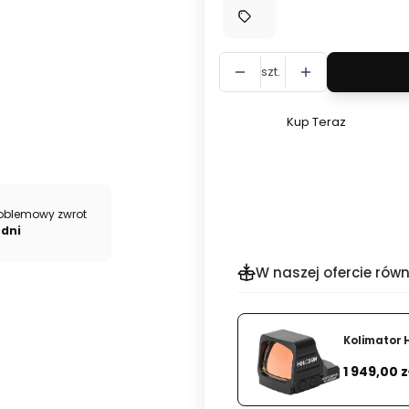
szt.
Kup Teraz
Szybki
zakup
dla
produktu
oblemowy zwrot
Manfrotto
 dni
Statyw
Befree
W naszej ofercie równ
Live
z
głowicą
Kolimator
MKBFRLA4BK-
Cena
1 949,00 z
3W