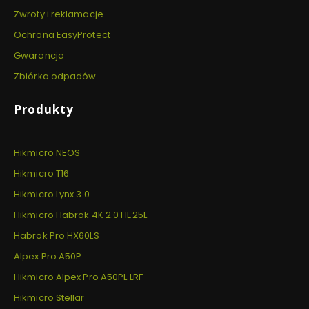
Zwroty i reklamacje
Ochrona EasyProtect
Gwarancja
Zbiórka odpadów
Produkty
Hikmicro NEOS
Hikmicro T16
Hikmicro Lynx 3.0
Hikmicro Habrok 4K 2.0 HE25L
Habrok Pro HX60LS
Alpex Pro A50P
Hikmicro Alpex Pro A50PL LRF
Hikmicro Stellar