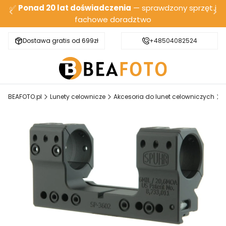
✅
Ponad 20 lat doświadczenia
— sprawdzony sprzęt i
fachowe doradztwo
Dostawa gratis od 699zł
Bezpieczna wysyłka
+48504082524
BEAFOTO.pl
Lunety celownicze
Akcesoria do lunet celowniczych
M