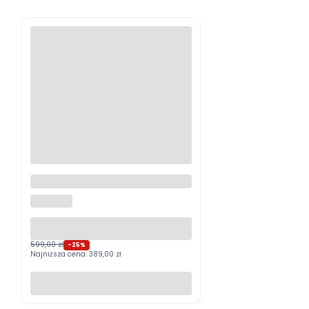
Logitech MX Master 4
Grafitowy PROMOCJA
LOGITECH
599,00 zł
-25%
Najniższa cena:
389,00 zł
Do koszyka