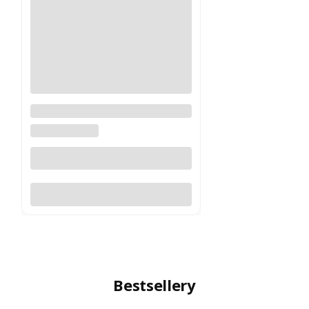
Montaż Vortex Tactical 30 mm
rozm. 1.46 - 1 szt.
VORTEX OPTICS
Do koszyka
Bestsellery