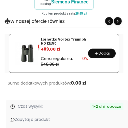
Weź
Siemens Finance
produktu
leasing
Montaż
Kup ten produkt z ratą
28.55 zł
Spuhr
W naszej ofercie również:
SP-
3602
30
Lornetka Vortex Triumph
HD 12x50
mm
%
489,00 zł
|
Dodaj
20,6
Cena regularna:
0%
548,00 zł
MOA
|
H-
0.00 zł
Suma dodatkowych produktów:
38
mm
Czas wysyłki:
1-2 dni robocze
Zapytaj o produkt