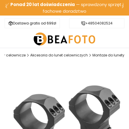
✅
Ponad 20 lat doświadczenia
— sprawdzony sprzęt i
fachowe doradztwo
Dostawa gratis od 699zł
Bezpieczna wysyłka
+48504082524
ety celownicze
Akcesoria do lunet celowniczych
Montaże do lunety