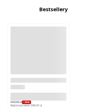
Bestsellery
Logitech MX Master 4
Grafitowy PROMOCJA
LOGITECH
599,00 zł
-25%
Najniższa cena:
389,00 zł