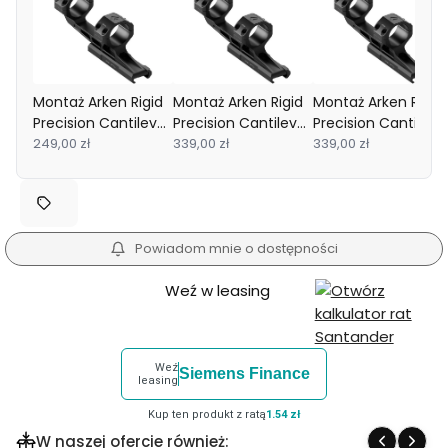
Montaż Arken Rigid
Montaż Arken Rigid
Montaż Arken Rigid
Precision Cantilever
Precision Cantilever
Precision Cantileve
30 mm 0 MOA
249,00 zł
34 mm 20 MOA
339,00 zł
30 mm 20 MOA
339,00 zł
Powiadom mnie o dostępności
Weź w leasing
Weź
Siemens Finance
leasing
Kup ten produkt z ratą
1.54 zł
W naszej ofercie również: