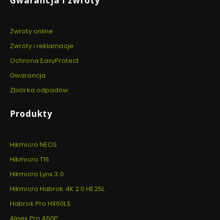
Gwarancja i zwroty
Zwroty online
Zwroty i reklamacje
Ochrona EasyProtect
Gwarancja
Zbiórka odpadów
Produkty
Hikmicro NEOS
Hikmicro T16
Hikmicro Lynx 3.0
Hikmicro Habrok 4K 2.0 HE25L
Habrok Pro HX60LS
Alpex Pro A50P