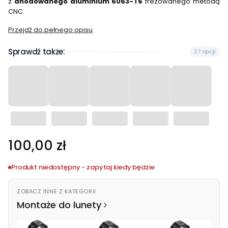
z
anodowanego aluminium 6063-T6
frezowanego metodą
CNC.
Przejdź do pełnego opisu
Sprawdź także:
27 opcji
Cena
100,00 zł
Produkt niedostępny - zapytaj kiedy będzie
ZOBACZ INNE Z KATEGORII
Montaże do lunety