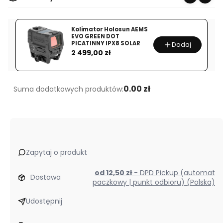
Kolimator Holosun AEMS
EVO GREEN DOT
PICATINNY IPX8 SOLAR
Dodaj
Cena
2 499,00 zł
0.00 zł
Suma dodatkowych produktów:
Zapytaj o produkt
od 12,50 zł
- DPD Pickup (automat
Dostawa
paczkowy | punkt odbioru) (Polska)
Udostępnij