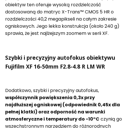
obiektyw ten oferuje wysoką rozdzielczość
dostosowaną do matryc X-Trans™ CMOS 5 HR o
rozdzielczości 40,2 megapikseli na całym zakresie
ogniskowych. Jego lekka konstrukcja (około 240 g)
sprawia, że jest najlżejszym zoomem w serii XF.
Szybki i precyzyjny autofokus obiektywu
Fujifilm XF 16-50mm F2.8-4.8 R LM WR
Dodatkowo, szybki i precyzyjny autofokus,
współczynnik powiększenia 0,3x przy
najdłuższej ogniskowej (odpowiednik 0,45x dla
pełnej klatki) oraz odporność na warunki
atmosferyczne i temperatury do -10°C
czynią go
wszechstronnym narzędziem do różnorodnych