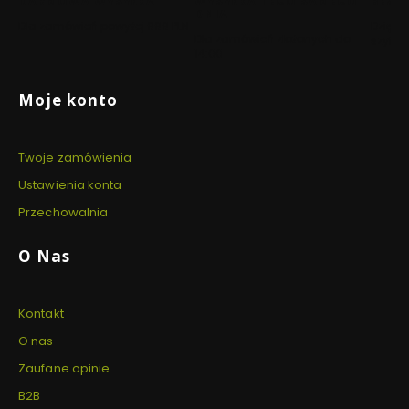
DARMOWA WYSYŁKA
WYSYŁKA TEGO SAMEGO
BEZP
DNIA
Dla zamówień powyżej 999 PLN
Dzięki 
Dla zamówień złożonych do
szyfro
14:00
Linki w stopce
Moje konto
Twoje zamówienia
Ustawienia konta
Przechowalnia
O Nas
Kontakt
O nas
Zaufane opinie
B2B