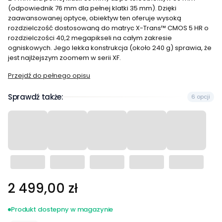
(odpowiednik 76 mm dla pełnej klatki 35 mm). Dzięki
zaawansowanej optyce, obiektyw ten oferuje wysoką
rozdzielczość dostosowaną do matryc X-Trans™ CMOS 5 HR o
rozdzielczości 40,2 megapikseli na całym zakresie
ogniskowych. Jego lekka konstrukcja (około 240 g) sprawia, że
jest najlżejszym zoomem w serii XF.
Przejdź do pełnego opisu
Sprawdź także:
6 opcji
Cena
2 499,00 zł
Produkt dostepny w magazynie