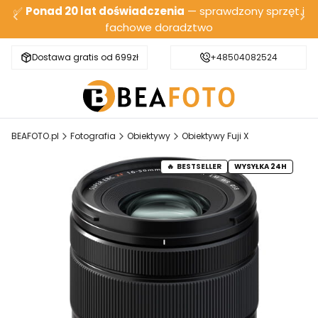
✅
Ponad 20 lat doświadczenia
— sprawdzony sprzęt i
fachowe doradztwo
Dostawa gratis od 699zł
Bezpieczna wysyłka
+48504082524
BEAFOTO.pl
Fotografia
Obiektywy
Obiektywy Fuji X
BESTSELLER
WYSYŁKA 24H