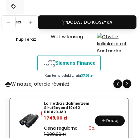
szt.
DODAJ DO KOSZYKA
Weź w leasing
Kup Teraz
Szybki
zakup
dla
Weź
Siemens Finance
produktu
leasing
Obiektyw
Kup ten produkt z ratą
37.03 zł
Fujifilm
W naszej ofercie również:
XF
16-
50mm
Lornetka z dalmierzem
Sirui Beyond 10x42
F2.8-
B1042B-MD
%
4.8
1 749,00 zł
Dodaj
R
Cena regularna:
0%
LM
1 999,00 zł