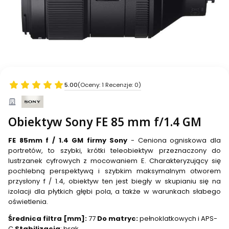
5.00
(Oceny: 1 Recenzje: 0)
Obiektyw Sony FE 85 mm f/1.4 GM
FE 85mm f / 1.4 GM firmy Sony
- Ceniona ogniskowa dla
portretów, to szybki, krótki teleobiektyw przeznaczony do
lustrzanek cyfrowych z mocowaniem E. Charakteryzujący się
pochlebną perspektywą i szybkim maksymalnym otworem
przysłony f / 1.4, obiektyw ten jest biegły w skupianiu się na
izolacji dla płytkich głębi pola, a także w warunkach słabego
oświetlenia.
Średnica filtra [mm]:
77
Do matryc:
pełnoklatkowych i APS-
C
Stabilizacja
: brak