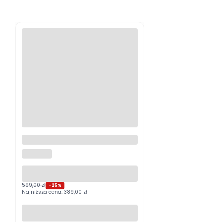
Logitech MX Master 4
Grafitowy PROMOCJA
LOGITECH
599,00 zł
-25%
Najniższa cena:
389,00 zł
Do koszyka