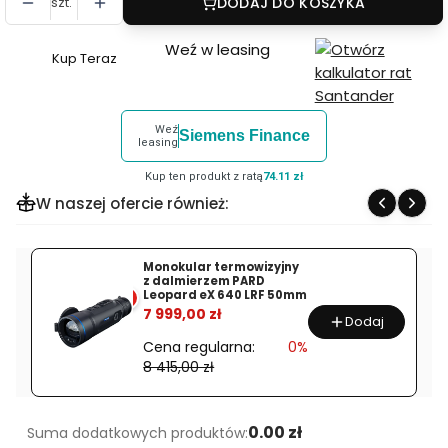
szt.
DODAJ DO KOSZYKA
Weź w leasing
Kup Teraz
Szybki
zakup
dla
Weź
Siemens Finance
produktu
leasing
Obiektyw
Kup ten produkt z ratą
74.11 zł
Sony
W naszej ofercie również:
FE
85
mm
Monokular termowizyjny
z dalmierzem PARD
f/1.4
Leopard eX 640 LRF 50mm
%
GM
7 999,00 zł
Dodaj
Cena regularna:
0%
8 415,00 zł
0.00 zł
Suma dodatkowych produktów: