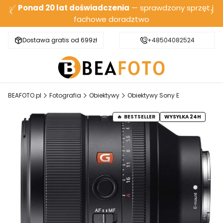
✅
Ponad 20 lat doświadczenia
— sprawdzony sprzęt i
fachowe doradztwo
Dostawa gratis od 699zł
Bezpieczna wysyłka
+48504082524
BEAFOTO.pl
Fotografia
Obiektywy
Obiektywy Sony E
BESTSELLER
WYSYŁKA 24H