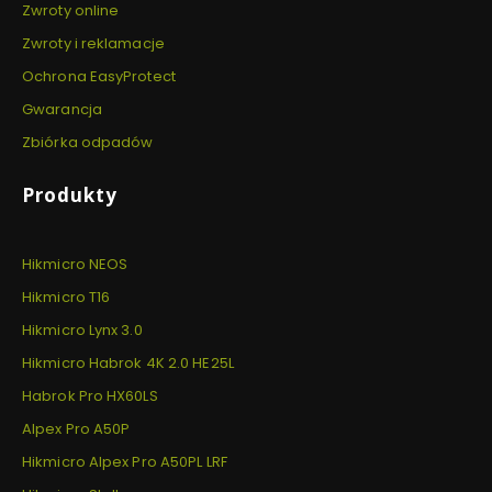
Zwroty online
Zwroty i reklamacje
Ochrona EasyProtect
Gwarancja
Zbiórka odpadów
Produkty
Hikmicro NEOS
Hikmicro T16
Hikmicro Lynx 3.0
Hikmicro Habrok 4K 2.0 HE25L
Habrok Pro HX60LS
Alpex Pro A50P
Hikmicro Alpex Pro A50PL LRF