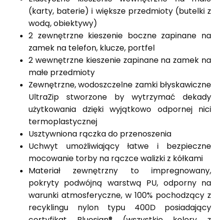
(karty, baterie) i większe przedmioty (butelki z
wodą, obiektywy)
2 zewnętrzne kieszenie boczne zapinane na
zamek na telefon, klucze, portfel
2 wewnętrzne kieszenie zapinane na zamek na
małe przedmioty
Zewnętrzne, wodoszczelne zamki błyskawiczne
UltraZip stworzone by wytrzymać dekady
użytkowania dzięki wyjątkowo odpornej nici
termoplastycznej
Usztywniona rączka do przenoszenia
Uchwyt umożliwiający łatwe i bezpieczne
mocowanie torby na rączce walizki z kółkami
Materiał zewnętrzny to impregnowany,
pokryty podwójną warstwą PU, odporny na
warunki atmosferyczne, w 100% pochodzący z
recyklingu nylon typu 400D posiadający
certyfikat Bluesign® (wszystkie kolory z