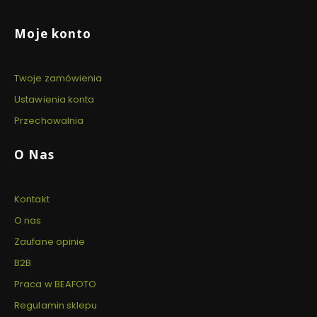
Linki w stopce
Moje konto
Twoje zamówienia
Ustawienia konta
Przechowalnia
O Nas
Kontakt
O nas
Zaufane opinie
B2B
Praca w BEAFOTO
Regulamin sklepu