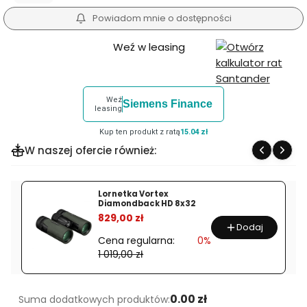
Powiadom mnie o dostępności
Weź w leasing
Weź
Siemens Finance
leasing
Kup ten produkt z ratą
15.04 zł
W naszej ofercie również:
Lornetka Vortex
Diamondback HD 8x32
%
829,00 zł
Dodaj
Cena regularna:
0%
1 019,00 zł
0.00 zł
Suma dodatkowych produktów: