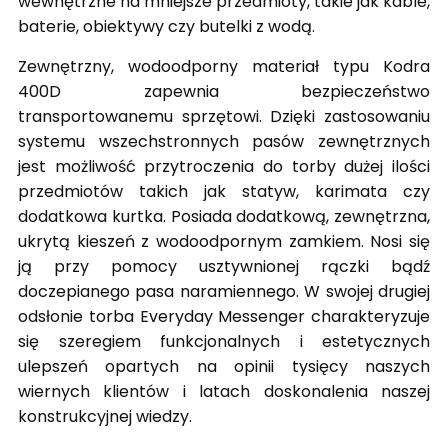
wewnętrzne na mniejsze przedmioty, takie jak kable,
baterie, obiektywy czy butelki z wodą.
Zewnętrzny, wodoodporny materiał typu Kodra
400D zapewnia bezpieczeństwo
transportowanemu sprzętowi. Dzięki zastosowaniu
systemu wszechstronnych pasów zewnętrznych
jest możliwość przytroczenia do torby dużej ilości
przedmiotów takich jak statyw, karimata czy
dodatkowa kurtka. Posiada dodatkową, zewnętrzna,
ukrytą kieszeń z wodoodpornym zamkiem. Nosi się
ją przy pomocy usztywnionej rączki bądź
doczepianego pasa naramiennego. W swojej drugiej
odsłonie torba Everyday Messenger charakteryzuje
się szeregiem funkcjonalnych i estetycznych
ulepszeń opartych na opinii tysięcy naszych
wiernych klientów i latach doskonalenia naszej
konstrukcyjnej wiedzy.