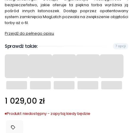
bezpieczeństwo, jakie oferuje ta piękna torba wyróżnia ją
pośród innych listonoszek. Dostęp poprzez opatentowany
system zamknięcia MagLatch pozwala na zwiększenie objętości
torby aż o 6l.
Przejdź do pełnego opisu
Sprawdź także:
7 opcji
Cena
1 029,00 zł
Produkt niedostępny - zapytaj kiedy będzie