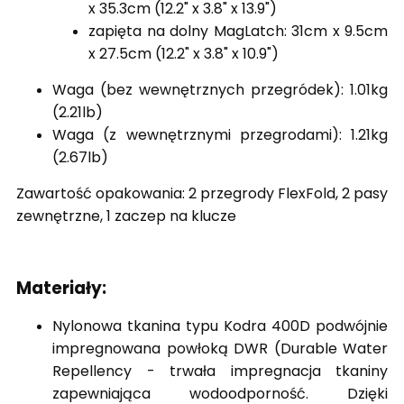
x 35.3cm (12.2" x 3.8" x 13.9")
zapięta na dolny MagLatch: 31cm x 9.5cm
x 27.5cm (12.2" x 3.8" x 10.9")
Waga (bez wewnętrznych przegródek): 1.01kg
(2.21lb)
Waga (z wewnętrznymi przegrodami): 1.21kg
(2.67lb)
Zawartość opakowania: 2 przegrody FlexFold, 2 pasy
zewnętrzne, 1 zaczep na klucze
Materiały:
Nylonowa tkanina typu Kodra 400D podwójnie
impregnowana powłoką DWR (Durable Water
Repellency - trwała impregnacja tkaniny
zapewniająca wodoodporność. Dzięki