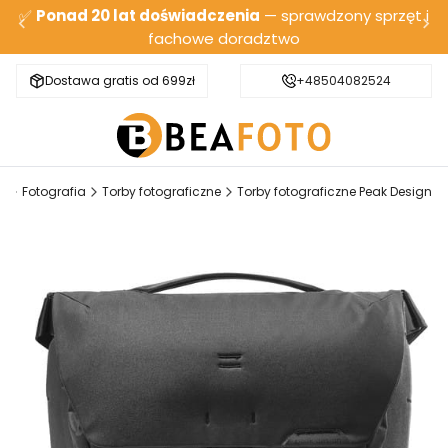
✅
Ponad 20 lat doświadczenia
— sprawdzony sprzęt i
fachowe doradztwo
Dostawa gratis od 699zł
Bezpieczna wysyłka
+48504082524
l
Fotografia
Torby fotograficzne
Torby fotograficzne Peak Design