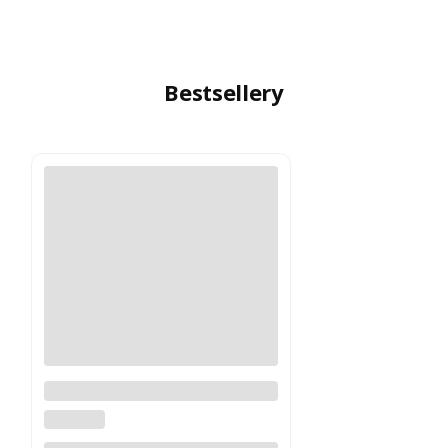
Bestsellery
Logitech MX Master 4
Grafitowy PROMOCJA
LOGITECH