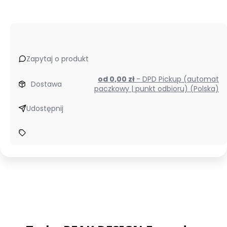
Zapytaj o produkt
od 0,00 zł
- DPD Pickup (automat
Dostawa
paczkowy | punkt odbioru) (Polska)
Udostępnij