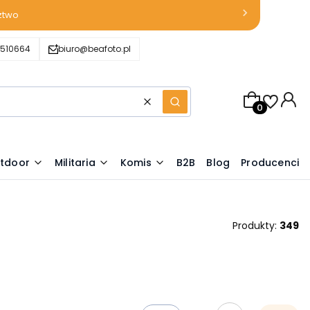
ztwo
510664
biuro@beafoto.pl
Produkty w k
Wyczyść
Szukaj
tdoor
Militaria
Komis
B2B
Blog
Producenci
Produkty:
349