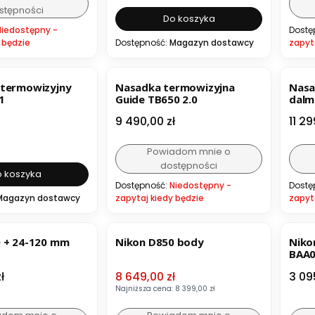
stępności
Do koszyka
Niedostępny -
Dostę
 będzie
Dostępność:
Magazyn dostawcy
zapyt
 termowizyjny
Nasadka termowizyjna
Nasa
1
Guide TB650 2.0
dalm
2.0
Cena
Cen
9 490,00 zł
11 29
Powiadom mnie o
dostępności
 koszyka
Dostępność:
Niedostępny -
Dostę
Magazyn dostawcy
zapytaj kiedy będzie
zapyt
OKAZJA
BESTSELLER
B
 + 24-120 mm
Nikon D850 body
Nikon l
BAA
Cena promocyjna
Cen
ł
8 649,00 zł
3 09
Najniższa cena:
8 399,00 zł