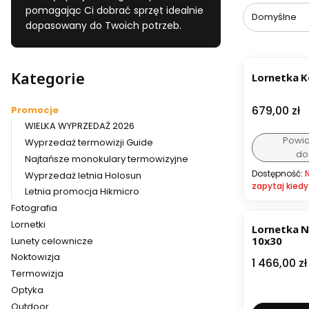
pomagając Ci dobrać sprzęt idealnie
Domyślne
dopasowany do Twoich potrzeb.
BESTSELL
Kategorie
Lornetka K
Cena
679,00 zł
Promocje
WIELKA WYPRZEDAŻ 2026
Powi
Wyprzedaż termowizji Guide
do
Najtańsze monokulary termowizyjne
Dostępność:
Wyprzedaż letnia Holosun
zapytaj kiedy
Letnia promocja Hikmicro
Fotografia
BESTSELL
Lornetki
Lornetka 
10x30
Lunety celownicze
Noktowizja
Cena
1 466,00 zł
Termowizja
Optyka
Outdoor