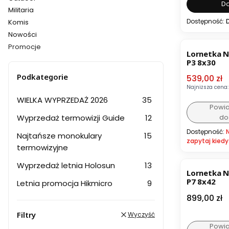
Do
Militaria
Dostępność:
Komis
Nowości
OKAZJA
Promocje
Lornetka N
Koniec menu
P3 8x30
Podkategorie
Cena pro
539,00 zł
Najniższa cena:
WIELKA WYPRZEDAŻ 2026
35
Powi
do
Wyprzedaż termowizji Guide
12
Dostępność:
Najtańsze monokulary
15
zapytaj kiedy
termowizyjne
BESTSELL
Wyprzedaż letnia Holosun
13
Lornetka N
P7 8x42
Letnia promocja Hikmicro
9
Cena
899,00 zł
Filtry
Wyczyść
Powi