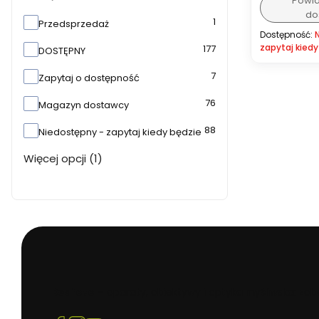
Powi
do
Dostępność
1
Przedsprzedaż
Dostępność:
zapytaj kiedy
177
DOSTĘPNY
7
Zapytaj o dostępność
76
Magazyn dostawcy
88
Niedostępny - zapytaj kiedy będzie
Więcej opcji (1)
Beafoto
– aparaty, obiektywy i optyka myśliwska: zoba