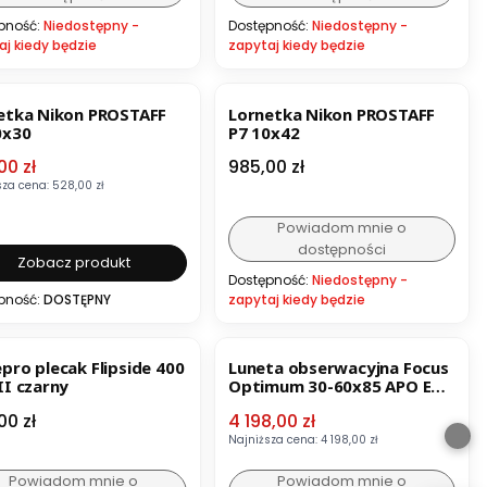
pność:
Niedostępny -
Dostępność:
Niedostępny -
aj kiedy będzie
zapytaj kiedy będzie
ZJA
BESTSELLER
BESTSELLER
etka Nikon PROSTAFF
Lornetka Nikon PROSTAFF
0x30
P7 10x42
 promocyjna
Cena
00 zł
985,00 zł
sza cena:
528,00 zł
Powiadom mnie o
dostępności
Zobacz produkt
Dostępność:
Niedostępny -
pność:
DOSTĘPNY
zapytaj kiedy będzie
OKAZJA
pro plecak Flipside 400
Luneta obserwacyjna Focus
II czarny
Optimum 30-60x85 APO ED
VHG
a
Cena promocyjna
00 zł
4 198,00 zł
Najniższa cena:
4 198,00 zł
Powiadom mnie o
Powiadom mnie o