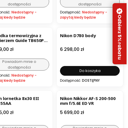
dostępności
dostępności
pność:
Niedostępny -
Dostępność:
Niedostępny -
Odbierz 5% rabatu
aj kiedy będzie
zapytaj kiedy będzie
BESTSELLER
dka termowizyjna z
Nikon D780 body
ierzem Guide TB650P
a
Cena
9,00 zł
6 298,00 zł
Powiadom mnie o
dostępności
Do koszyka
pność:
Niedostępny -
aj kiedy będzie
Dostępność:
DOSTĘPNY
ESTSELLER
ornetka 8x30 EII
Nikon Nikkor AF-S 200-500
055AA
mm f/5.6E ED VR
a
Cena
5,00 zł
5 699,00 zł