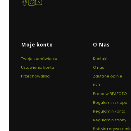
(Otwiera
(Otwiera
(Otwiera
się
się
się
w
w
w
nowej
nowej
nowej
karcie)
karcie)
karcie)
Linki w stopce
Moje konto
O Nas
Twoje zamówienia
Kontakt
Ustawienia konta
O nas
Przechowalnia
Zaufane opinie
B2B
Praca w BEAFOTO
Regulamin sklepu
Regulamin konta
Regulamin strony
Polityka prywatnośc