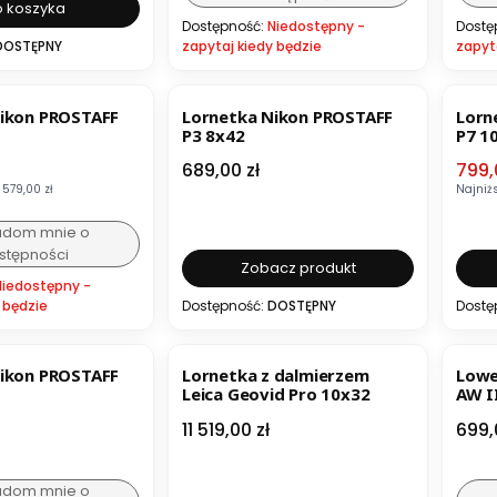
 koszyka
Dostępność:
Niedostępny -
Dostę
DOSTĘPNY
zapytaj kiedy będzie
zapyt
BESTSELLER
BESTSELLER
OKA
ikon PROSTAFF
Lornetka Nikon PROSTAFF
Lorn
P3 8x42
P7 1
mocyjna
Cena
Cena
689,00 zł
799,
579,00 zł
Najniż
adom mnie o
stępności
Zobacz produkt
Niedostępny -
 będzie
Dostępność:
DOSTĘPNY
Dostę
ER
ikon PROSTAFF
Lornetka z dalmierzem
Lowe
Leica Geovid Pro 10x32
AW I
Cena
Cen
11 519,00 zł
699,
adom mnie o