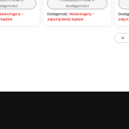
adom mnie o
Powiadom mnie o
stępności
dostępności
Niedostępny -
Dostępność:
Niedostępny -
Dostę
 będzie
zapytaj kiedy będzie
zapyt
Wró
cz więcej, uchwyć lepiej.