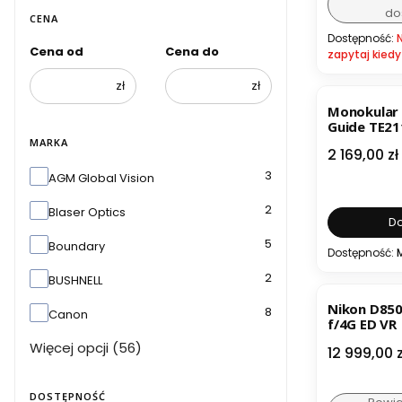
do
CENA
Dostępność:
Cena od
Cena do
zapytaj kiedy
zł
zł
Monokular
Guide TE21
MARKA
Cena
2 169,00 zł
Marka
3
AGM Global Vision
2
Blaser Optics
Do
5
Boundary
Dostępność:
2
BUSHNELL
Nikon D850
8
Canon
f/4G ED VR
Więcej opcji (56)
Cena
12 999,00 z
DOSTĘPNOŚĆ