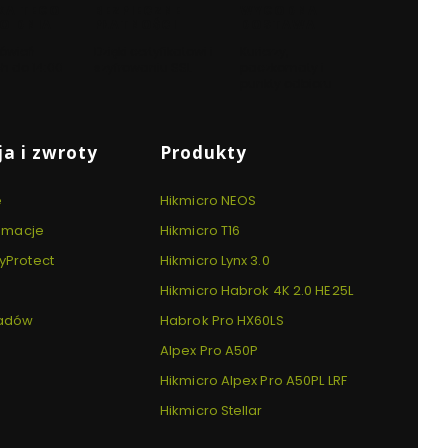
KA TEGO
BEZPIECZNE
WYGODNA
O DNIA
PŁATNOŚCI
DOSTAWA
ówień
Dzięki certyfikatowi i
Kurierzy,
h do 14:00
szyfrowaniu SSL
paczkomaty i
punkty odbioru
a i zwroty
Produkty
e
Hikmicro NEOS
lamacje
Hikmicro T16
yProtect
Hikmicro Lynx 3.0
Hikmicro Habrok 4K 2.0 HE25L
padów
Habrok Pro HX60LS
Alpex Pro A50P
Hikmicro Alpex Pro A50PL LRF
Hikmicro Stellar