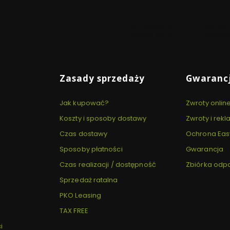
DARMOWA
WYSYŁ
WYSYŁKA
SAMEG
Dla zamówień
Dla zam
powyżej 999 PLN
złożonyc
Zasady sprzedaży
Gwarancj
Jak kupować?
Zwroty onlin
Koszty i sposoby dostawy
Zwroty i rek
Czas dostawy
Ochrona Eas
Sposoby płatności
Gwarancja
Czas realizacji / dostępność
Zbiórka od
Sprzedaż ratalna
PKO Leasing
TAX FREE
i