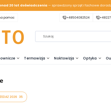
onad 20 lat doświadczenia
— sprawdzony sprzęt i fachowe dorad
zna pomoc
+48504082524
+48227
lownicze
Termowizja
Noktowizja
Optyka
Ou
e
ZEDAŻ 2026
35
oduktów