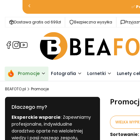
✅
P
Dostawa gratis od 699zł
Bezpieczna wysyłka
Przyja
(Otwiera
(Otwiera
(Otwiera
się
się
się
w
w
w
nowej
nowej
nowej
karcie)
karcie)
karcie)
Promocje
Fotografia
Lornetki
Lunety ce
BEAFOTO.pl
Promocje
Promocj
Dlaczego my?
Eksperckie wsparcie
: Zapewniamy
WIELKA WYPR
profesjonalne, indywidualne
doradztwo oparte na wieloletniej
Lista pr
Sortowanie:
wiedzy i pasji naszego zespołu,