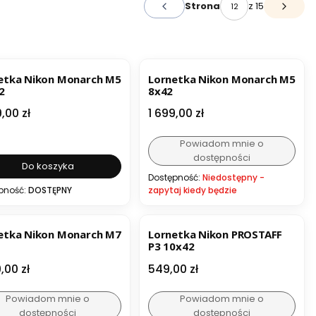
z 15
Strona
Poprzednie produkty
Następ
ESTSELLER
BESTSELLER
etka Nikon Monarch M5
Lornetka Nikon Monarch M5
2
8x42
a
Cena
,00 zł
1 699,00 zł
Powiadom mnie o
dostępności
Do koszyka
Dostępność:
Niedostępny -
pność:
DOSTĘPNY
zapytaj kiedy będzie
ESTSELLER
BESTSELLER
etka Nikon Monarch M7
Lornetka Nikon PROSTAFF
P3 10x42
a
Cena
,00 zł
549,00 zł
Powiadom mnie o
Powiadom mnie o
dostępności
dostępności