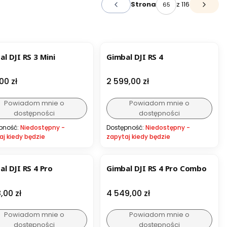
z 116
Strona
Poprzednie produkty
Następ
ESTSELLER
l DJI RS 3 Mini
Gimbal DJI RS 4
a
Cena
00 zł
2 599,00 zł
Powiadom mnie o
Powiadom mnie o
dostępności
dostępności
pność:
Niedostępny -
Dostępność:
Niedostępny -
aj kiedy będzie
zapytaj kiedy będzie
al DJI RS 4 Pro
Gimbal DJI RS 4 Pro Combo
a
Cena
,00 zł
4 549,00 zł
Powiadom mnie o
Powiadom mnie o
dostępności
dostępności