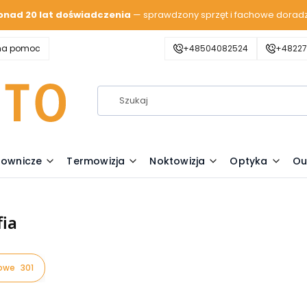
onad 20 lat doświadczenia
— sprawdzony sprzęt i fachowe dorad
zna pomoc
+48504082524
+48227
lownicze
Termowizja
Noktowizja
Optyka
Ou
fia
rowe
301
oduktów