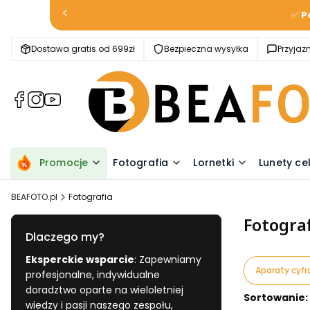
✅
P
Dostawa gratis od 699zł
Bezpieczna wysyłka
Przyja
(Otwiera
(Otwiera
(Otwiera
się
się
się
w
w
w
nowej
nowej
nowej
karcie)
karcie)
karcie)
Promocje
Fotografia
Lornetki
Lunety ce
BEAFOTO.pl
Fotografia
Fotogra
Dlaczego my?
Eksperckie wsparcie
: Zapewniamy
Aparaty cyf
profesjonalne, indywidualne
doradztwo oparte na wieloletniej
Lista pr
Sortowanie:
wiedzy i pasji naszego zespołu,