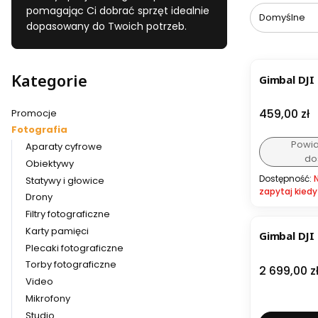
pomagając Ci dobrać sprzęt idealnie
Domyślne
dopasowany do Twoich potrzeb.
Kategorie
Gimbal DJI
Cena
459,00 zł
Promocje
Fotografia
Powi
Aparaty cyfrowe
do
Obiektywy
Dostępność:
Statywy i głowice
zapytaj kiedy
Drony
Filtry fotograficzne
Karty pamięci
Gimbal DJI
Plecaki fotograficzne
Torby fotograficzne
Cena
2 699,00 z
Video
Mikrofony
Studio