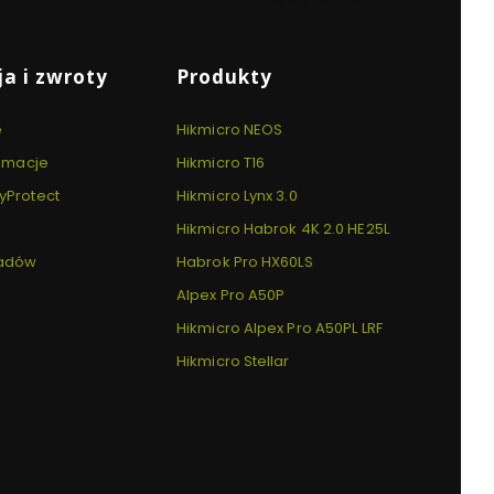
punkty odbioru
a i zwroty
Produkty
e
Hikmicro NEOS
lamacje
Hikmicro T16
yProtect
Hikmicro Lynx 3.0
Hikmicro Habrok 4K 2.0 HE25L
padów
Habrok Pro HX60LS
Alpex Pro A50P
Hikmicro Alpex Pro A50PL LRF
Hikmicro Stellar