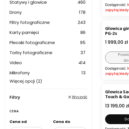
Statywy i głowice
460
Dostępność:
zapytaj kiedy
Drony
178
Filtry fotograficzne
243
Głowica g
Karty pamięci
86
PG-2s
Cena
1 999,00 zł
Plecaki fotograficzne
95
Torby fotograficzne
37
Powi
do
Video
414
Dostępność:
Mikrofony
13
zapytaj kiedy
Więcej opcji (2)
Głowica Sa
Touch & G
Filtry
Wyczyść
Cena
13 199,00 z
CENA
Do
Cena od
Cena do
Dostępność: