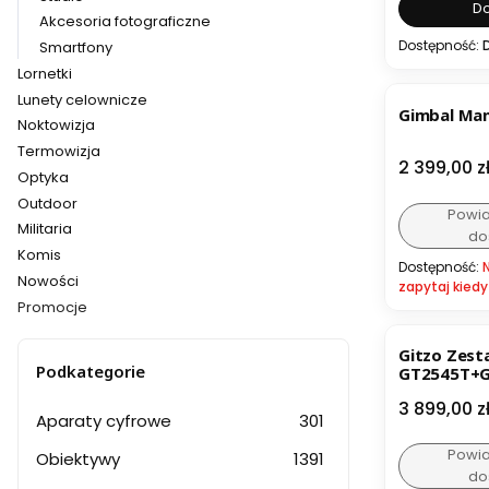
Do
Akcesoria fotograficzne
Dostępność:
Smartfony
Lornetki
Lunety celownicze
Gimbal Man
Noktowizja
Termowizja
Cena
2 399,00 z
Optyka
Outdoor
Powi
Militaria
do
Komis
Dostępność:
Nowości
zapytaj kiedy
Promocje
Koniec menu
Gitzo Zest
Podkategorie
GT2545T+
Cena
3 899,00 z
Aparaty cyfrowe
301
Powi
Obiektywy
1391
do