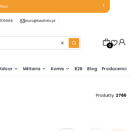
ztwo
510664
biuro@beafoto.pl
Produkty w k
Wyczyść
Szukaj
tdoor
Militaria
Komis
B2B
Blog
Producenci
Produkty:
2766