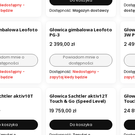
Do koszyka
Niedostępny -
Dostę
 będzie
Dostępność:
Magazyn dostawcy
dostę
imbalowa Leofoto
Głowica gimbalowa Leofoto
Głow
PG-3
3W 
Cena
Cen
2 399,00 zł
2 49
adom mnie o
Powiadom mnie o
stępności
dostępności
Niedostępny -
Dostępność:
Niedostępny -
Dostę
 będzie
zapytaj kiedy będzie
zapyt
chtler aktiv10T
Głowica Sachtler aktiv12T
Głow
o
Touch & Go (Speed Level)
Touc
Cena
Cen
ł
19 759,00 zł
24 8
 koszyka
Do koszyka
Zapytaj o
Dostępność:
Zapytaj o
Dostę