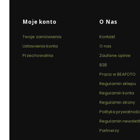
karcie)
karcie)
karcie)
Linki w stopce
Moje konto
O Nas
Twoje zamówienia
Kontakt
Ustawienia konta
O nas
Przechowalnia
Zaufane opinie
B2B
Praca w BEAFOTO
Regulamin sklepu
Regulamin konta
Regulamin strony
Polityka prywatnośc
Regulamin newslet
Partnerzy