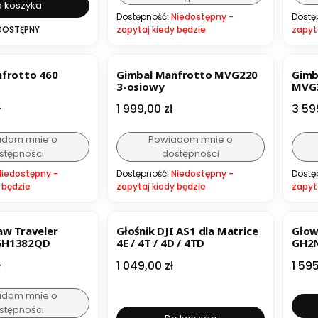
 koszyka
Dostępność:
Niedostępny -
Dostę
DOSTĘPNY
zapytaj kiedy będzie
zapyt
frotto 460
Gimbal Manfrotto MVG220
Gimb
3-osiowy
MVG
Cena
Cen
ł
1 999,00 zł
3 59
adom mnie o
Powiadom mnie o
stępności
dostępności
Niedostępny -
Dostępność:
Niedostępny -
Dostę
 będzie
zapytaj kiedy będzie
zapyt
aw Traveler
Głośnik DJI AS1 dla Matrice
Głow
GH1382QD
4E / 4T / 4D / 4TD
GH2
Cena
Cen
ł
1 049,00 zł
1 595
adom mnie o
stępności