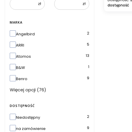
zł
zł
dostępność
MARKA
Marka
2
Angelbird
5
ARRI
13
Atomos
1
B&W
9
Benro
Więcej opcji (76)
DOSTĘPNOŚĆ
Dostępność
2
Niedostępny
9
na zamówienie