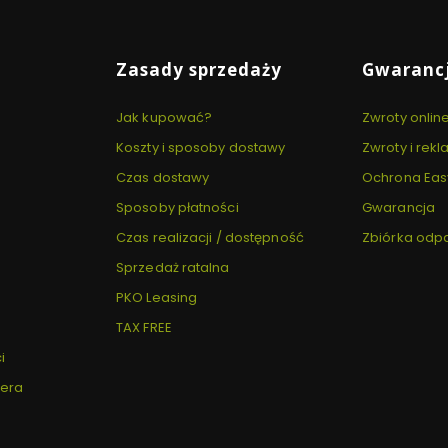
Zasady sprzedaży
Gwarancj
Jak kupować?
Zwroty onlin
Koszty i sposoby dostawy
Zwroty i rek
Czas dostawy
Ochrona Eas
Sposoby płatności
Gwarancja
Czas realizacji / dostępność
Zbiórka od
Sprzedaż ratalna
PKO Leasing
TAX FREE
i
tera