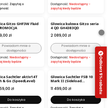
pność:
Zapytaj o
Dostępność:
Niedostępny -
pność
zapytaj kiedy będzie
ica Gitzo GHF3W Fluid
Głowica kulowa Gitzo seria
PROMOCJA
4 QD GH4383QD
a
Cena
9,00 zł
2 089,00 zł
Powiadom mnie o
Powiadom mnie o
dostępności
dostępności
pność:
Niedostępny -
Dostępność:
Niedostępny -
Odbierz 5% rabatu
aj kiedy będzie
zapytaj kiedy będzie
ica Sachtler aktiv14T
Głowica Sachtler FSB 10
h & Go (SpeedLevel)
Mark II (Sideload
Mechanism)
a
Cena
59,00 zł
11 499,00 zł
Do koszyka
Do koszyka
pność:
Zapytaj o
Dostępność:
Zapytaj o