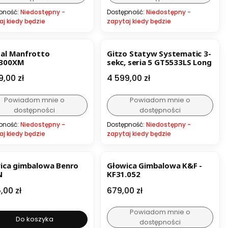
pność:
Niedostępny -
Dostępność:
Niedostępny -
aj kiedy będzie
zapytaj kiedy będzie
BESTSELLER
al Manfrotto
Gitzo Statyw Systematic 3-
300XM
sekc, seria 5 GT5533LS Long
a
Cena
9,00 zł
4 599,00 zł
Powiadom mnie o
Powiadom mnie o
dostępności
dostępności
pność:
Niedostępny -
Dostępność:
Niedostępny -
aj kiedy będzie
zapytaj kiedy będzie
BESTSELLER
ica gimbalowa Benro
Głowica Gimbalowa K&F -
N
KF31.052
a
Cena
,00 zł
679,00 zł
Powiadom mnie o
Do koszyka
dostępności