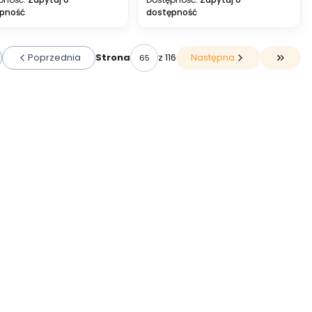
pność
dostępność
Poprzednia
z 116
Następna
Strona
 do pierwszej strony z produktami
Przejdź