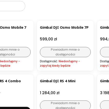
B
 Osmo Mobile 7
Gimbal DJI Osmo Mobile 7P
Gimba
Cena
Cen
599,00 zł
994,
adom mnie o
Powiadom mnie o
stępności
dostępności
Niedostępny -
Dostępność:
Niedostępny -
Dostę
 będzie
zapytaj kiedy będzie
zapyt
BESTSELLER
 RS 4 Combo
Gimbal DJI RS 4 Mini
Gimb
Cena
Cen
ł
1 284,00 zł
3 198
Powiadom mnie o
dostępności