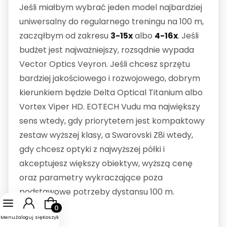
Jeśli miałbym wybrać jeden model najbardziej
uniwersalny do regularnego treningu na 100 m,
zacząłbym od zakresu
3-15x
albo
4-16x
. Jeśli
budżet jest najważniejszy, rozsądnie wypada
Vector Optics Veyron. Jeśli chcesz sprzętu
bardziej jakościowego i rozwojowego, dobrym
kierunkiem będzie Delta Optical Titanium albo
Vortex Viper HD. EOTECH Vudu ma największy
sens wtedy, gdy priorytetem jest kompaktowy
zestaw wyższej klasy, a Swarovski Z8i wtedy,
gdy chcesz optyki z najwyższej półki i
akceptujesz większy obiektyw, wyższą cenę
oraz parametry wykraczające poza
podstawowe potrzeby dystansu 100 m.
Produkty w koszyku: 0. Zobacz szczegóły
Menu
Zaloguj się
Koszyk