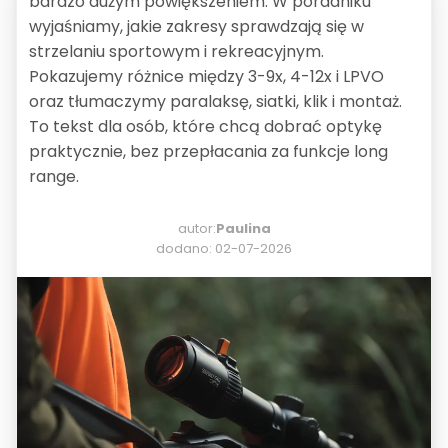
bardzo dużym powiększeniem. W poradniku
wyjaśniamy, jakie zakresy sprawdzają się w
strzelaniu sportowym i rekreacyjnym.
Pokazujemy różnice między 3-9x, 4-12x i LPVO
oraz tłumaczymy paralaksę, siatki, klik i montaż.
To tekst dla osób, które chcą dobrać optykę
praktycznie, bez przepłacania za funkcje long
range.
autor:
Paulina
dodano: 02-07-2026