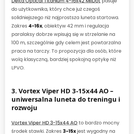
Delta Optical Titanium 4-16x42 MilDot
pasuje
do użytkownika, który chce już czegoś
solidniejszego niż najprostsza luneta startowa.
Zakres
4-16x
, obiektyw 42 mm i regulacja
paralaksy dobrze wpisują się w strzelanie na
100 m, szczególnie gdy celem jest powtarzalna
praca na tarczy. To propozycja dla osób, które
wolą klasyczną, bardziej spokojną optykę niż
LPVO.
3. Vortex Viper HD 3-15x44 AO –
uniwersalna luneta do treningu i
rozwoju
Vortex Viper HD 3-15x44 AO
to bardzo mocny
środek stawki. Zakres
3-15x
jest wygodny na