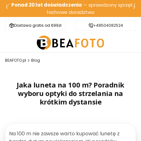
✅
Ponad 20 lat doświadczenia
— sprawdzony sprzęt i
fachowe doradztwo
Dostawa gratis od 699zł
Bezpieczna wysyłka
+48504082524
BEAFOTO.pl
Blog
Jaka luneta na 100 m? Poradnik
wyboru optyki do strzelania na
krótkim dystansie
Na 100 m nie zawsze warto kupować lunetę z