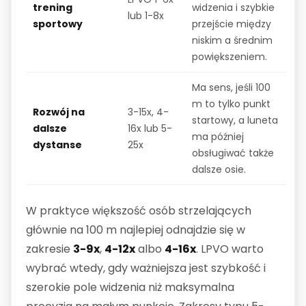
trening
widzenia i szybkie
lub 1-8x
sportowy
przejście między
niskim a średnim
powiększeniem.
Ma sens, jeśli 100
m to tylko punkt
Rozwój na
3-15x, 4-
startowy, a luneta
dalsze
16x lub 5-
ma później
dystanse
25x
obsługiwać także
dalsze osie.
W praktyce większość osób strzelających
głównie na 100 m najlepiej odnajdzie się w
zakresie
3-9x
,
4-12x
albo
4-16x
. LPVO warto
wybrać wtedy, gdy ważniejsza jest szybkość i
szerokie pole widzenia niż maksymalna