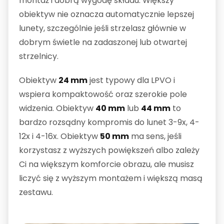
montaż i dobrą wygodę składu. Większy
obiektyw nie oznacza automatycznie lepszej
lunety, szczególnie jeśli strzelasz głównie w
dobrym świetle na zadaszonej lub otwartej
strzelnicy.
Obiektyw
24 mm
jest typowy dla LPVO i
wspiera kompaktowość oraz szerokie pole
widzenia. Obiektyw
40 mm
lub
44 mm
to
bardzo rozsądny kompromis do lunet 3-9x, 4-
12x i 4-16x. Obiektyw
50 mm
ma sens, jeśli
korzystasz z wyższych powiększeń albo zależy
Ci na większym komforcie obrazu, ale musisz
liczyć się z wyższym montażem i większą masą
zestawu.