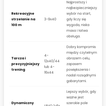
Najprostszy i
najbezpieczniejszy
Rekreacyjne
wybór na start,
strzelanie na
3-9x40
gdy liczy się
100 m
wygoda, niska
masa i łatwa
obsługa.
Dobry kompromis
między czytelnym
4-
Tarcza i
obrazem celu,
12x40/44
precyzyjniejszy
zapasem
lub 4-
trening
powiększenia i
16x44
nadal rozsądnymi
gabarytami.
Lepszy wybór, gdy
ważne jest
Dynamiczny
szerokie pole
LPVO 1-6x